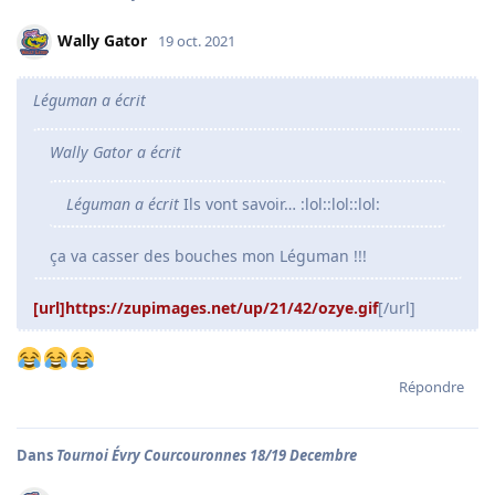
Wally Gator
19 oct. 2021
Léguman a écrit
Wally Gator a écrit
Léguman a écrit
Ils vont savoir… :lol::lol::lol:
ça va casser des bouches mon Léguman !!!
[url]https://zupimages.net/up/21/42/ozye.gif
[/url]
Répondre
Dans
Tournoi Évry Courcouronnes 18/19 Decembre