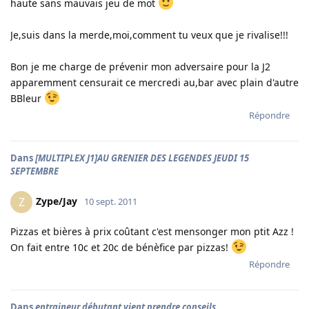
haute sans mauvais jeu de mot
Je,suis dans la merde,moi,comment tu veux que je rivalise!!!
Bon je me charge de prévenir mon adversaire pour la J2
apparemment censurait ce mercredi au,bar avec plain d'autre
BBleur
Répondre
Dans
[MULTIPLEX J1]AU GRENIER DES LEGENDES JEUDI 15
SEPTEMBRE
Zype/Jay
Z
10 sept. 2011
Pizzas et bières à prix coûtant c'est mensonger mon ptit Azz !
On fait entre 10c et 20c de bénèfice par pizzas!
Répondre
Dans
entraineur débutant vient prendre conseils