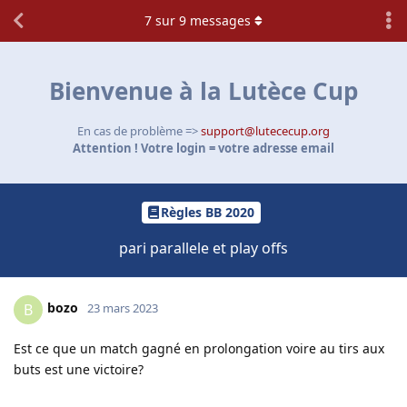
7
sur
9
messages
Bienvenue à la Lutèce Cup
En cas de problème =>
support@lutececup.org
Attention ! Votre login = votre adresse email
Règles BB 2020
pari parallele et play offs
bozo
B
23 mars 2023
Est ce que un match gagné en prolongation voire au tirs aux
buts est une victoire?