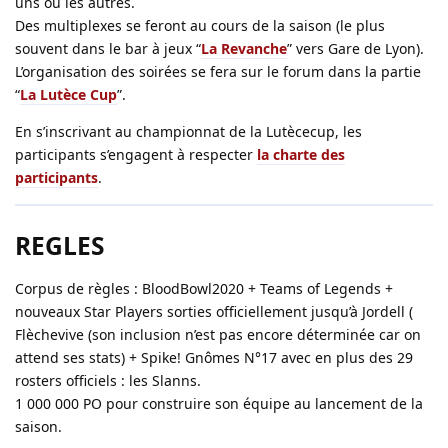
uns ou les autres.
Des multiplexes se feront au cours de la saison (le plus
souvent dans le bar à jeux “
La Revanche
” vers Gare de Lyon).
L’organisation des soirées se fera sur le forum dans la partie
“
La Lutèce Cup
”.
En s’inscrivant au championnat de la Lutècecup, les
participants s’engagent à respecter
la charte des
participants
.
REGLES
Corpus de règles : BloodBowl2020 + Teams of Legends +
nouveaux Star Players sorties officiellement jusqu’à Jordell (
Flèchevive (son inclusion n’est pas encore déterminée car on
attend ses stats) + Spike! Gnômes N°17 avec en plus des 29
rosters officiels : les Slanns.
1 000 000 PO pour construire son équipe au lancement de la
saison.