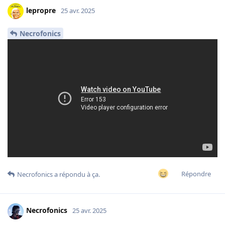
lepropre
25 avr. 2025
Necrofonics
Répondre
Necrofonics
a répondu à ça.
Necrofonics
25 avr. 2025