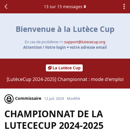
13
sur
15
messages
Bienvenue à la Lutèce Cup
En cas de problème =>
support@lutececup.org
Attention ! Votre login = votre adresse email
La Lutèce Cup
[LutèceCup 2024-2025] Championnat : mode d'emploi
Commissaire
12 juil. 2024
Modifié
CHAMPIONNAT DE LA
LUTECECUP 2024-2025