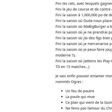
Fini les rats, avec lesquels gagner
Fini le jeu de course et de cont
Fini la saison à 1,000,000 po de 
Fini la saison où Duda nous place 
Fini la saison où MaBigBurger a 
Fini la saison où je ne prendrai p
Fini la saison où j’ai des figs bi
Fini la saison où je mercenarise 
Fini la saison où je peux faire jo
moderne !!).
Fini la saison où j’atteins les Pla
TD en 15 matches…)
Je vais enfin pouvoir entamer mo
nommés Ogres :
Un feu de poutre
La poule qui mue
Ce plan qui vient de la Gui
Ne feins pas l’amour du Chr