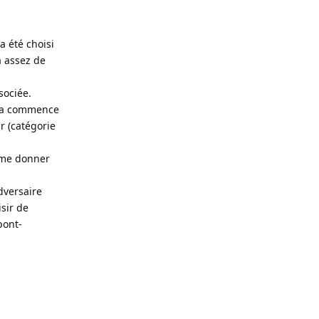
a été choisi
a assez de
sociée.
, ca commence
ar (catégorie
t me donner
dversaire
isir de
pont-