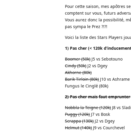
Pour cette saison, mes apôtres se
comptent sur vous, futurs adversa
Vous aurez donc la possibilité, mê
pas sympa le Prez ?!?!
Voici la liste des Stars Players jo
1) Pas cher (< 120k d’inducement
Boomer (50k)
J5 vs Sebotouno
Cindy (50k)
J2 vs Dgey
Akhorne (80k)
Barik Tirloin (80k)
J10 vs Ashrame
Fungus le Cinglé (80k)
2) Pas cher mais faut emprunter
Nobbla la Teigne (120k)
J8 vs Slad
Puggy (120k)
J7 vs Bosk
Scrappa (130k)
J2 vs Dgey
Helmut (140k)
J9 vs Courchevel