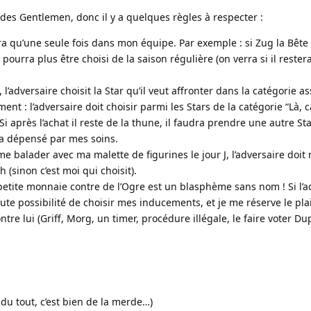
 des Gentlemen, donc il y a quelques règles à respecter :
a qu’une seule fois dans mon équipe. Par exemple : si Zug la Bête 
pourra plus être choisi de la saison régulière (on verra si il rester
 l’adversaire choisit la Star qu’il veut affronter dans la catégorie as
ment : l’adversaire doit choisir parmi les Stars de la catégorie “Là
Si après l’achat il reste de la thune, il faudra prendre une autre St
era dépensé par mes soins.
me balader avec ma malette de figurines le jour J, l’adversaire doi
 (sinon c’est moi qui choisit).
 petite monnaie contre de l’Ogre est un blasphème sans nom ! Si l’a
toute possibilité de choisir mes inducements, et je me réserve le pla
ontre lui (Griff, Morg, un timer, procédure illégale, le faire voter Du
n du tout, c’est bien de la merde…)