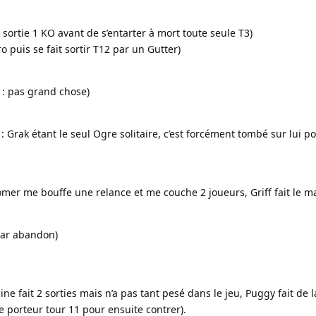
 1 sortie 1 KO avant de s’entarter à mort toute seule T3)
 puis se fait sortir T12 par un Gutter)
 : pas grand chose)
: Grak étant le seul Ogre solitaire, c’est forcément tombé sur lui po
oomer me bouffe une relance et me couche 2 joueurs, Griff fait le ma
(par abandon)
cine fait 2 sorties mais n’a pas tant pesé dans le jeu, Puggy fait de 
e porteur tour 11 pour ensuite contrer).