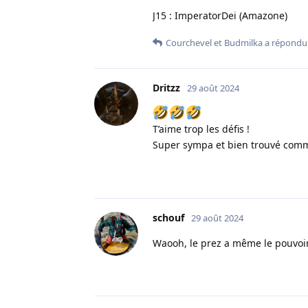
J15 : ImperatorDei (Amazone)
Courchevel
et
Budmilka
a répondu 
Dritzz
29 août 2024
T’aime trop les défis !
Super sympa et bien trouvé com
schouf
29 août 2024
Waooh, le prez a même le pouvoir 