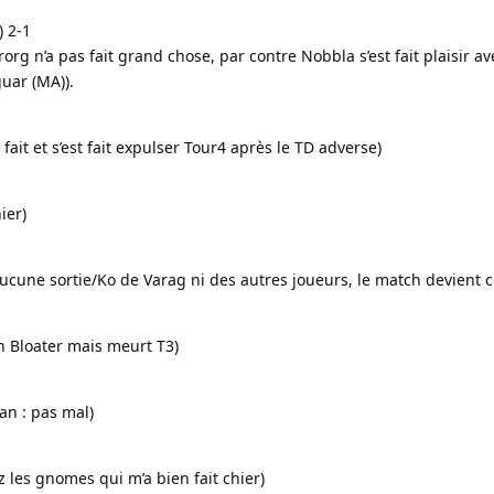
) 2-1
rorg n’a pas fait grand chose, par contre Nobbla s’est fait plaisir a
guar (MA)).
n fait et s’est fait expulser Tour4 après le TD adverse)
hier)
 aucune sortie/Ko de Varag ni des autres joueurs, le match devient
un Bloater mais meurt T3)
lan : pas mal)
z les gnomes qui m’a bien fait chier)