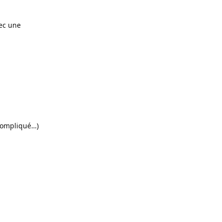
vec une
 compliqué…)