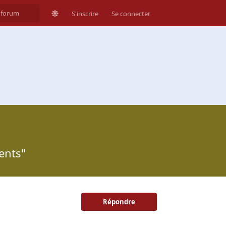
S'inscrire
Se connecter
ents"
Répondre