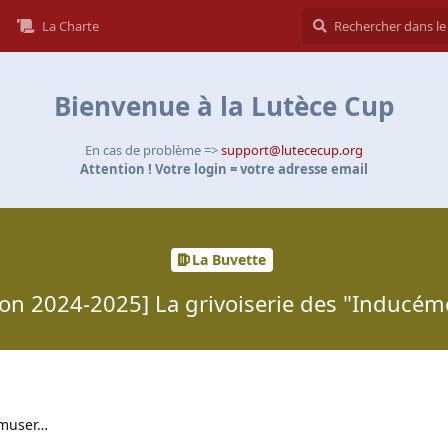
La Charte
Bienvenue à la Lutèce Cup
En cas de problème =>
support@lutececup.org
Attention ! Votre login = votre adresse email
La Buvette
son 2024-2025] La grivoiserie des "Inducém
’amuser…