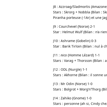
J8 : Azzroag/Sladmortis (Amazone
Stars : Skrorg + Nobbla (Bilan : Sk
Piranha porteuse (-1Ar) et une Ja
J9 : Courchevel (Norse) 2-1
Star : Helmut Wulf (Bilan : n’a rie
J10 : Ashrame (Gobelin) 0-3
Star : Barik Tirloin (Bilan : nul à c
J11 :
nico
(Homme Lézard) 1-1
Stars : Varag + Thorsson (Bilan :
J12 : ODL (Nurgle) 1-1
Stars : Akhorne (Bilan : il sonne 
J13 : Mr Odin (Norse) 1-0
Stars : Bolgrot + Morg’n’Thorg (Bi
J14 : Zahiko (Gnome) 1-0
Stars : personne (ah si, Cindy che