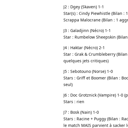
J2 : Dgey (Skaven) 1-1
Star(s) : Cindy Piewhistle (Bilan :
Scrappa Malocrane (Bilan : 1 aggro
J3 : Galadjinn (Nécro) 1-1
Star : Rumbelow Sheepskin (Bilan
J4 : Haktar (Nécro) 2-1
Star : Grak & Crumbleberry (Bilan 
quelques jets critiques)
J5 : Sebotouno (Norse) 1-0
Stars : Griff et Boomer (Bilan : B
seul)
J6 : Doc Grotznick (Vampire) 1-0 
Stars : rien
J7 : Bosk (Nain) 1-0
Stars : Racine + Puggy (Bilan : Ra
le match MAIS parvient à sacker l