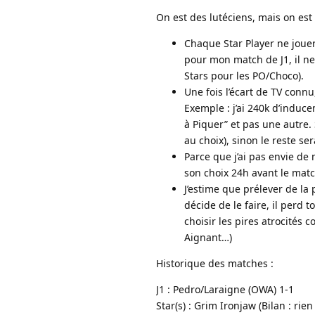
On est des lutéciens, mais on est
Chaque Star Player ne jouer
pour mon match de J1, il ne 
Stars pour les PO/Choco).
Une fois l’écart de TV connu,
Exemple : j’ai 240k d’induce
à Piquer” et pas une autre. 
au choix), sinon le reste s
Parce que j’ai pas envie de 
son choix 24h avant le match
J’estime que prélever de la
décide de le faire, il perd 
choisir les pires atrocités c
Aignant…)
Historique des matches :
J1 : Pedro/Laraigne (OWA) 1-1
Star(s) : Grim Ironjaw (Bilan : rie