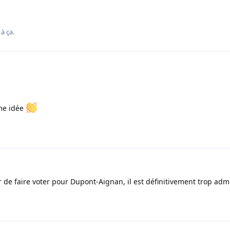
3
à ça.
me idée
de faire voter pour Dupont-Aignan, il est définitivement trop adm