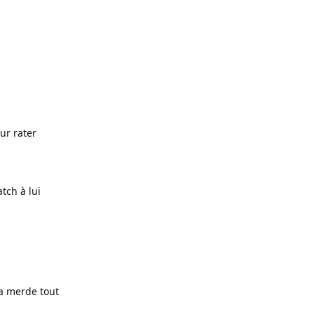
ur rater
tch à lui
la merde tout