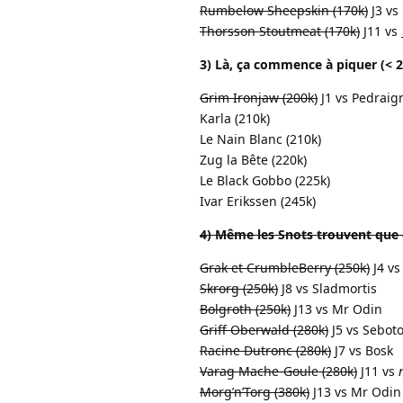
Rumbelow Sheepskin (170k)
J3 vs
Thorsson Stoutmeat (170k)
J11 vs 
3) Là, ça commence à piquer (< 
Grim Ironjaw (200k)
J1 vs Pedraig
Karla (210k)
Le Nain Blanc (210k)
Zug la Bête (220k)
Le Black Gobbo (225k)
Ivar Erikssen (245k)
4) Même les Snots trouvent que 
Grak et CrumbleBerry (250k)
J4 vs
Skrorg (250k)
J8 vs Sladmortis
Bolgroth (250k)
J13 vs Mr Odin
Griff Oberwald (280k)
J5 vs Sebot
Racine Dutronc (280k)
J7 vs Bosk
Varag Mache-Goule (280k)
J11 vs
Morg’n’Torg (380k)
J13 vs Mr Odin