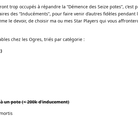
ront trop occupés à répandre la “Démence des Seize potes”, c’est p
ires des “Inducéments”, pour faire venir d’autres fidèles pendant 
me le devoir, de choisir ma ou mes Star Players qui vous affronteront
uables chez les Ogres, triés par catégorie :
)
 à un pote (< 200k d’inducement)
mortis