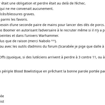
 était une obligation et perdre était au delà de l’échec.
re qui ne me convenait aucunement.
décès/blessures graves.
parmi les favoris.
besoin d’une seconde paire de mains pour lancer des dés de porcs.
as Boomer en autorisant l’adversaire à le recruter même si il n’y a p
en peintes et dans l’univers Warhammer.
plus que de raison (merci Nabolo ^^).
ujou avec les outils d’admins du forum (Scarabée je pige que dalle 
y-Offs (quoique, si des lutéciens arrivent à perdre à 3 contre 11, ou
n périple Blood Bowlistique en prêchant la bonne parole portée pa
née
ist