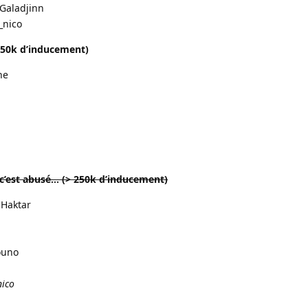
 Galadjinn
_nico
250k d’inducement)
ne
c’est abusé… (> 250k d’inducement)
 Haktar
ouno
nico