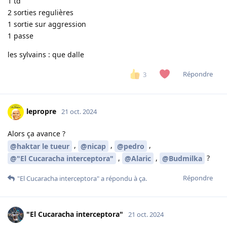
1 td
2 sorties regulières
1 sortie sur aggression
1 passe
les sylvains : que dalle
Répondre
3
lepropre
21 oct. 2024
Alors ça avance ?
,
,
,
@haktar le tueur
@nicap
@pedro
,
,
?
@"El Cucaracha interceptora"
@Alaric
@Budmilka
Répondre
"El Cucaracha interceptora"
a répondu à ça.
"El Cucaracha interceptora"
21 oct. 2024