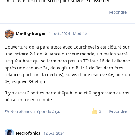
On a juste besoin du score pour suivre le classement
Répondre
Ma-Big-burger
11 oct. 2024
Modifié
L ouverture de la paralutece avec Courchevel s est clôturé sur
une victoire 2-1 de l’alliance du vieux monde, un match serré
jusqu’au bout qui se terminera pas un TD tour 16 de l alliance
après une esquive 3+, deux gfi, un Blitz 1 de (les dernières
relances partiront la dedans), suivis d une esquive 4+, pick up
4+, esquive 3+ et gfi
Il y a aussi 2 sorties partout 0publique et 0 aggression au cas
où ça rentre en compte
Répondre
2
Necrofonics
a répondu à ça.
Necrofonics
12 oct. 2024