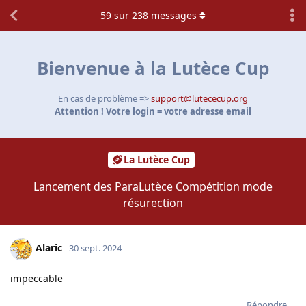
59
sur
238
messages
Bienvenue à la Lutèce Cup
En cas de problème =>
support@lutececup.org
Attention ! Votre login = votre adresse email
La Lutèce Cup
Lancement des ParaLutèce Compétition mode
résurection
Alaric
30 sept. 2024
impeccable
Répondre