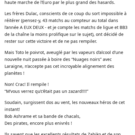
haute marche de l’Euro par le plus grand des hasards.
Les frères Dulac, conscients de ce coup du sort impossible à
réitérer (pensez-y, 43 matchs au compteur au total dans
l’année A EUX DEUX - et je compte les matchs de ligue et BB3
de la chaîne la moins prolifique sur le sujet), ont décidé de
rester sur cette victoire et de ne pas rempiler.
Mais Toto le poivrot, aveuglé par les vapeurs d’alcool d’une
nouvelle nuit passée à boire des “Nuages noirs” avec
Laraigne, n’accepte pas cet incroyable alignement des
planètes !
Non! Crac! Il rempile !
“M’vous verrez qu’c’était pas un zazard!!!!”
Soudain, surgissent dos au vent, les nouveaux héros de cet
instant!
Bob Ashrame et sa bande de chacals,
Des pirates, encore plus enivrés !
Ils savent que les excellents résultats de Zahiko et de son