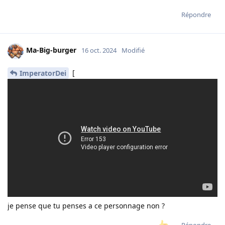
Répondre
Ma-Big-burger
16 oct. 2024
Modifié
[
ImperatorDei
je pense que tu penses a ce personnage non ?