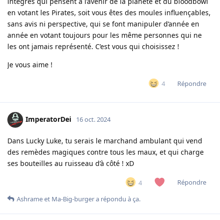
intègres qui pensent à l’avenir de la planète et du bloodbowl
en votant les Pirates, soit vous êtes des moules influençables,
sans avis ni perspective, qui se font manipuler d’année en
année en votant toujours pour les même personnes qui ne
les ont jamais représenté. C’est vous qui choisissez !
Je vous aime !
Répondre
4
ImperatorDei
16 oct. 2024
Dans Lucky Luke, tu serais le marchand ambulant qui vend
des remèdes magiques contre tous les maux, et qui charge
ses bouteilles au ruisseau d’à côté ! xD
Répondre
4
Ashrame
et
Ma-Big-burger
a répondu à ça.