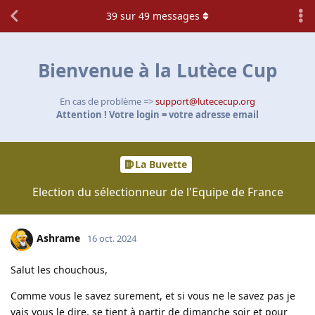
39
sur
49
messages
Bienvenue à la Lutèce Cup
En cas de problème =>
support@lutececup.org
Attention ! Votre login = votre adresse email
La Buvette
Election du sélectionneur de l'Equipe de France
Ashrame
16 oct. 2024
Salut les chouchous,
Comme vous le savez surement, et si vous ne le savez pas je
vais vous le dire, se tient à partir de dimanche soir et pour