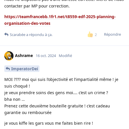
contacter par MP pour correction.
https://teamfrancebb.1fr1.net/t8559-edf-2025-planning-
organisation-des-votes
Répondre
2
Scarabée
a répondu à ça.
Ashrame
16 oct. 2024
Modifié
ImperatorDei
MOI ???? moi qui suis l’objectivité et l’impartialité même ! je
suis choqué !
je veux prendre soins des gens moi…. c’est un crime ?
bha non …
Prenez cette deuxième bouteille gratuite ! c’est cadeau
garantie ou remboursée
je vous kiffe les gars vous me faites bien rire !