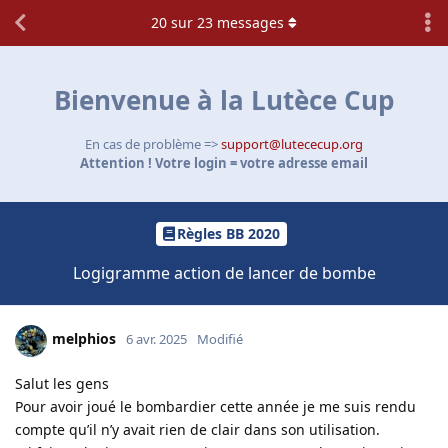
20
sur
23
messages
Bienvenue à la Lutèce Cup
En cas de problème =>
support@lutececup.org
Attention ! Votre login = votre adresse email
Règles BB 2020
Logigramme action de lancer de bombe
melphios
6 avr. 2025
Modifié
Salut les gens
Pour avoir joué le bombardier cette année je me suis rendu
compte qu’il n’y avait rien de clair dans son utilisation.