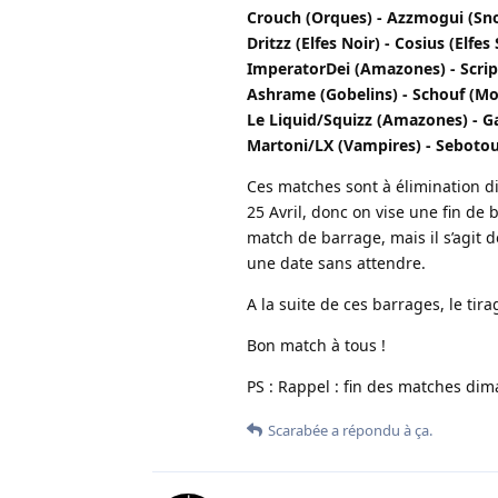
Crouch (Orques) - Azzmogui (Sno
Dritzz (Elfes Noir) - Cosius (Elfe
ImperatorDei (Amazones) - Scri
Ashrame (Gobelins) - Schouf (Mo
Le Liquid/Squizz (Amazones) - G
Martoni/LX (Vampires) - Sebotou
Ces matches sont à élimination d
25 Avril, donc on vise une fin de
match de barrage, mais il s’agit d
une date sans attendre.
A la suite de ces barrages, le tira
Bon match à tous !
PS : Rappel : fin des matches di
Scarabée
a répondu à ça.