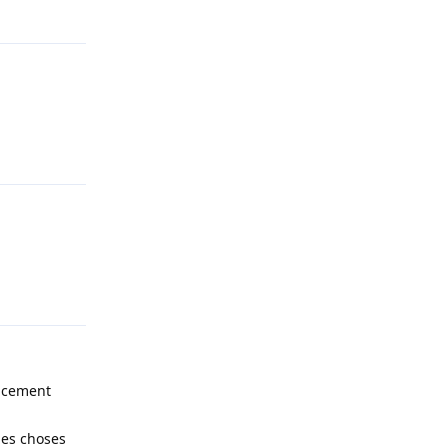
Répondre
Répondre
Répondre
ducement
les choses