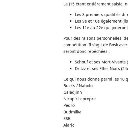
La J15 étant entièrement saisie, n
Les 8 premiers qualifiés di
Les 9e et 10e également (ils
Les 11e au 22e qui joueron
Pour des raisons personnelles, de
compétition. Il s’agit de Bosk ave
seront donc repêchées :
Schouf et ses Mort-Vivants (
Dritzz et ses Elfes Noirs (2
Ce qui nous donne parmi les 10 qu
Buck’s / Nabolo
Galadjinn
Nicap / Lepropre
Pedro
Budmilka
SSB
Alaric