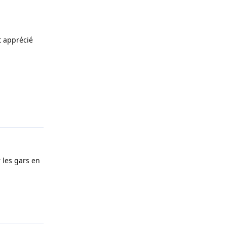
t apprécié
Répondre
 les gars en
Répondre