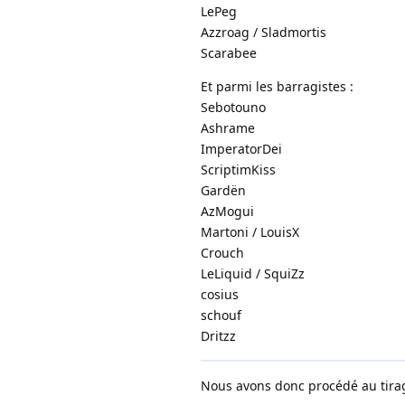
LePeg
Azzroag / Sladmortis
Scarabee
Et parmi les barragistes :
Sebotouno
Ashrame
ImperatorDei
ScriptimKiss
Gardën
AzMogui
Martoni / LouisX
Crouch
LeLiquid / SquiZz
cosius
schouf
Dritzz
Nous avons donc procédé au tirage