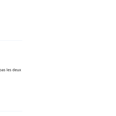
Répondre
pas les deux
Répondre