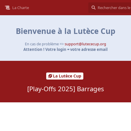
La Charte
Bienvenue à la Lutèce Cup
En cas de problème =>
support@lutececup.org
Attention ! Votre login = votre adresse email
La Lutèce Cup
[Play-Offs 2025] Barrages