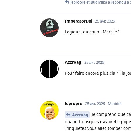
lepropre
et
Budmilka
a répondu à ç
ImperatorDei
25 avr. 2025
Logique, du coup ! Merci ^^
Azzroag
25 avr. 2025
Pour faire encore plus clair : la jo
lepropre
25 avr. 2025
Modifié
Je comprend que ça t
Azzroag
quand tu risques d’avoir 4 équipe
T’inquiètes vous allez tomber con