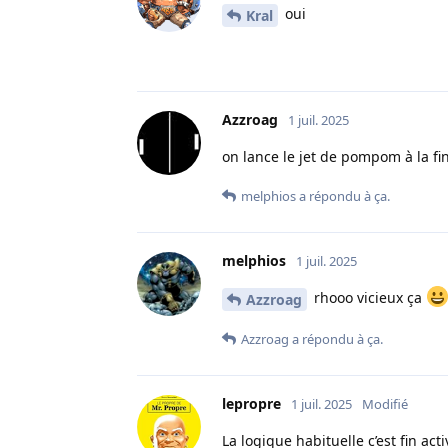
oui
Kral
Azzroag
1 juil. 2025
on lance le jet de pompom à la fin
melphios
a répondu à ça.
melphios
1 juil. 2025
rhooo vicieux ça
Azzroag
Azzroag
a répondu à ça.
lepropre
1 juil. 2025
Modifié
La logique habituelle c’est fin ac