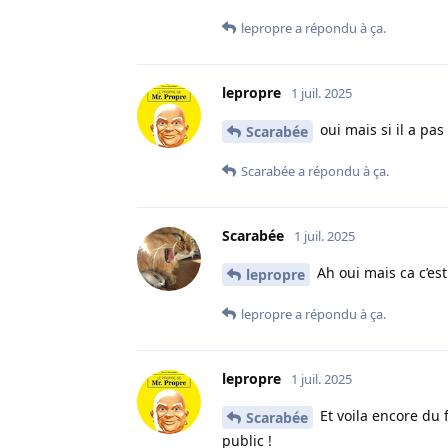
lepropre
a répondu à ça.
lepropre
1 juil. 2025
oui mais si il a pas 
Scarabée
Scarabée
a répondu à ça.
Scarabée
1 juil. 2025
Ah oui mais ca c’est
lepropre
lepropre
a répondu à ça.
lepropre
1 juil. 2025
Et voila encore du f
Scarabée
public !