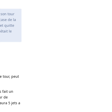
 son tour
 case de la
et quitte
était le
e tour, peut
s fait un
ur de
 aura 5 jets a