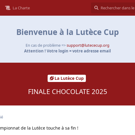
La Charte
Bienvenue à la Lutèce Cup
En cas de problème =>
support@lutececup.org
Attention ! Votre login = votre adresse email
La Lutèce Cup
FINALE CHOCOLATE 2025
ié
ampionnat de la Lutèce touche à sa fin !