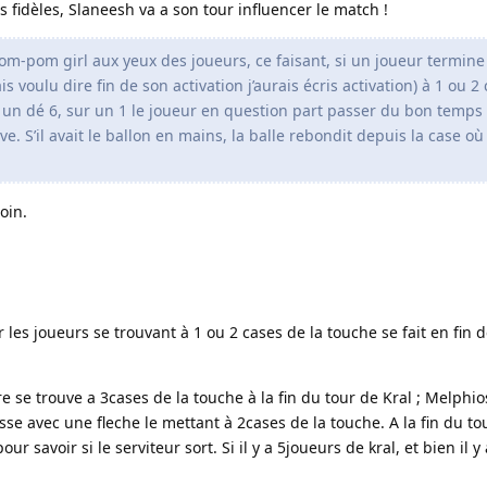
 fidèles, Slaneesh va a son tour influencer le match !
pom-pom girl aux yeux des joueurs, ce faisant, si un joueur termine
avais voulu dire fin de son activation j’aurais écris activation) à 1 ou 2
 un dé 6, sur un 1 le joueur en question part passer du bon temps 
ve. S’il avait le ballon en mains, la balle rebondit depuis la case où 
oin.
r les joueurs se trouvant à 1 ou 2 cases de la touche se fait en fin d
 se trouve a 3cases de la touche à la fin du tour de Kral ; Melphio
sse avec une fleche le mettant à 2cases de la touche. A la fin du to
ur savoir si le serviteur sort. Si il y a 5joueurs de kral, et bien il y