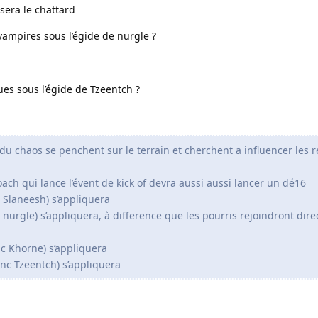
sera le chattard
vampires sous l’égide de nurgle ?
ues sous l’égide de Tzeentch ?
 du chaos se penchent sur le terrain et cherchent a influencer les r
ach qui lance l’évent de kick of devra aussi aussi lancer un dé16
nc Slaneesh) s’appliquera
nc nurgle) s’appliquera, à difference que les pourris rejoindront dir
onc Khorne) s’appliquera
donc Tzeentch) s’appliquera