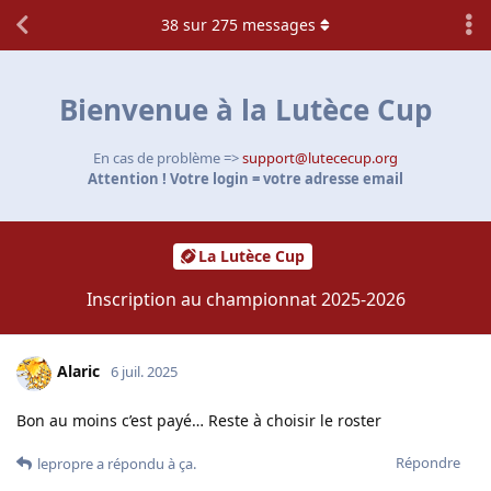
38
sur
275
messages
Bienvenue à la Lutèce Cup
En cas de problème =>
support@lutececup.org
Attention ! Votre login = votre adresse email
La Lutèce Cup
Inscription au championnat 2025-2026
Alaric
6 juil. 2025
Bon au moins c’est payé… Reste à choisir le roster
Répondre
lepropre
a répondu à ça.