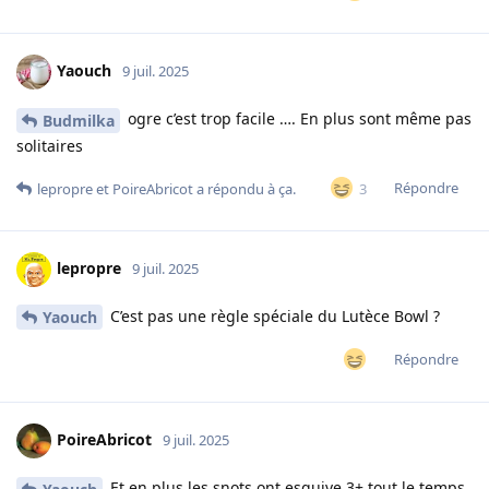
Yaouch
9 juil. 2025
ogre c’est trop facile …. En plus sont même pas
Budmilka
solitaires
Répondre
3
lepropre
et
PoireAbricot
a répondu à ça.
lepropre
9 juil. 2025
C’est pas une règle spéciale du Lutèce Bowl ?
Yaouch
Répondre
PoireAbricot
9 juil. 2025
Et en plus les snots ont esquive 3+ tout le temps,