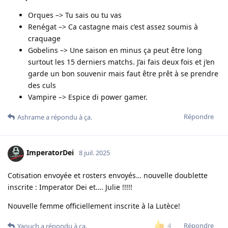
Orques –> Tu sais ou tu vas
Renégat –> Ca castagne mais c’est assez soumis à
craquage
Gobelins –> Une saison en minus ça peut être long
surtout les 15 derniers matchs. J’ai fais deux fois et j’en
garde un bon souvenir mais faut être prêt à se prendre
des culs
Vampire –> Espice di power gamer.
Répondre
Ashrame
a répondu à ça.
ImperatorDei
8 juil. 2025
Cotisation envoyée et rosters envoyés… nouvelle doublette
inscrite : Imperator Dei et…. Julie !!!!!
Nouvelle femme officiellement inscrite à la Lutèce!
Répondre
4
Yaouch
a répondu à ça.