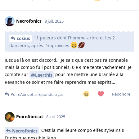
Necrofonics
8 juil. 2025
11 joueurs dont l’homme-arbre et les 2
cosius
danseurs, après t’improvises
Jusque là on est d’accord… Je sais que c’est pas raisonnable
mais la compo full positionnels, 0 RR me tente vachement. Je
compte sur
pour me mettre une branlée à la
@Laerthis
Revanche ce soir et me faire reprendre mes esprits…
Répondre
PoireAbricot
a répondu à ça.
PoireAbricot
8 juil. 2025
C’est la meilleure compo elfes sylvains !!
Necrofonics
Et dès que possible l’apo.