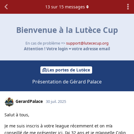
13
sur
15
messages
Bienvenue à la Lutèce Cup
En cas de problème =>
support@lutececup.org
Attention ! Votre login = votre adresse email
Les portes de Lutèce
Présentation de Gérard Palace
GerardPalace
30 juil. 2025
Salut à tous,
Je me suis inscris à votre league récemment et on m’a
conseillé de me présenter ici. J’ai 32 ans et je m’appelle Colin