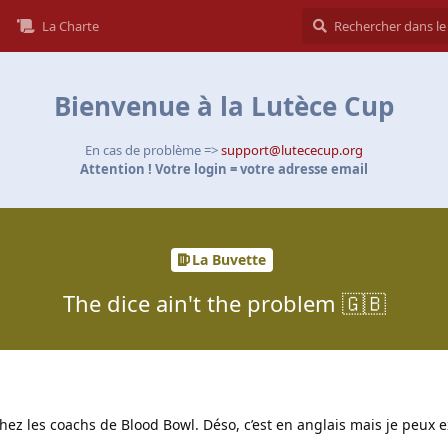
La Charte
Bienvenue à la Lutèce Cup
En cas de problème =>
support@lutececup.org
Attention ! Votre login = votre adresse email
La Buvette
The dice ain't the problem 🇬🇧
chez les coachs de Blood Bowl. Déso, c’est en anglais mais je peux e