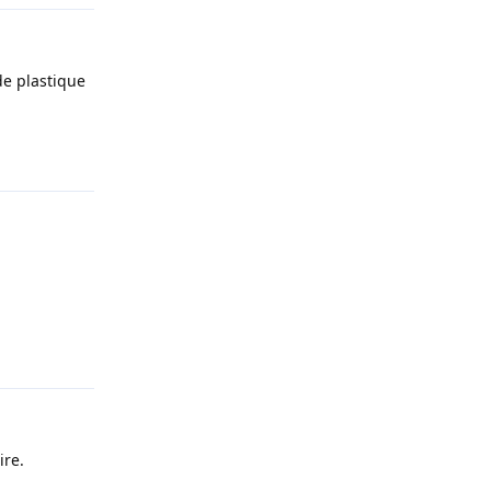
de plastique
Répondre
Répondre
ire.