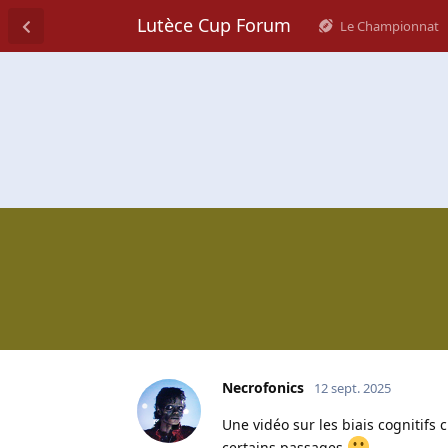
Lutèce Cup Forum
Le Championnat
Necrofonics
12 sept. 2025
Une vidéo sur les biais cognitifs 
certains passages