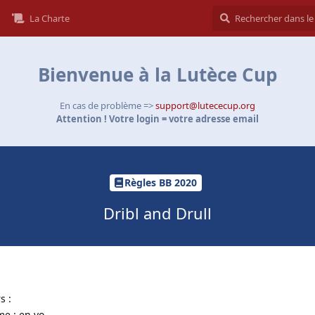
La Charte
Bienvenue à la Lutèce Cup
En cas de problème =>
support@lutececup.org
Attention ! Votre login = votre adresse email
Règles BB 2020
Dribl and Drull
s :
me : en vo