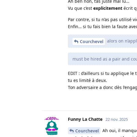
Ah ben non, t’as juste mal lu…
Vu que c’est
explicitement
écrit q
Par contre, si tu n’as pas utilisé 
Enfin… si tu fais bien la faute avec
alors on n’appl
Courchevel
must be hired as a pair and cou
EDIT : d’ailleurs si tu applique le
tu es limité à deux.
Ton adversaire a donc dès l’engage
Funny La Chatte
22 nov. 2025
Ah oui, il manque 
Courchevel