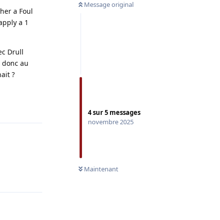
Message original
ther a Foul
apply a 1
ec Drull
, donc au
ait ?
Répondre
4
sur
5
messages
novembre 2025
Maintenant
Répondre