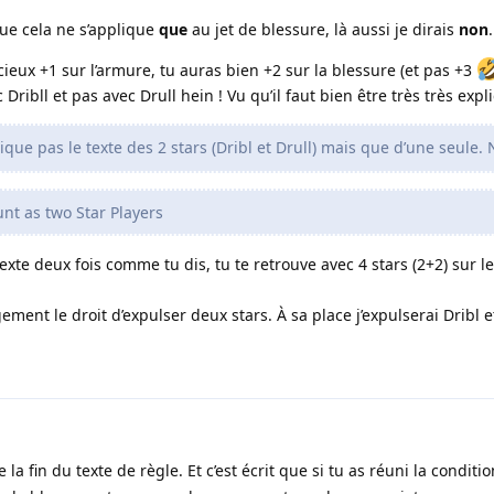
ue cela ne s’applique
que
au jet de blessure, là aussi je dirais
non
.
vicieux +1 sur l’armure, tu auras bien +2 sur la blessure (et pas +3
 Dribll et pas avec Drull hein ! Vu qu’il faut bien être très très expli
ique pas le texte des 2 stars (Dribl et Drull) mais que d’une seule. 
nt as two Star Players
 texte deux fois comme tu dis, tu te retrouve avec 4 stars (2+2) sur le
ment le droit d’expulser deux stars. À sa place j’expulserai Dribl et
la fin du texte de règle. Et c’est écrit que si tu as réuni la conditio