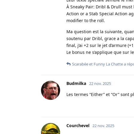
À Sneaky Pair: Dribl & Drull must 
Action or a Stab Special Action a
modifier to the roll.
Ma question est la suivante, quan
soutenu par Dribl, grace a la cap
final, j’ai +2 sur le jet d’armure 
Le bonus ne s’applique que sur le
Scarabée
et
Funny La Chatte
a rép
Budmilka
22 nov. 2025
Les termes “Either” et “Or” sont plut
Courchevel
22 nov. 2025