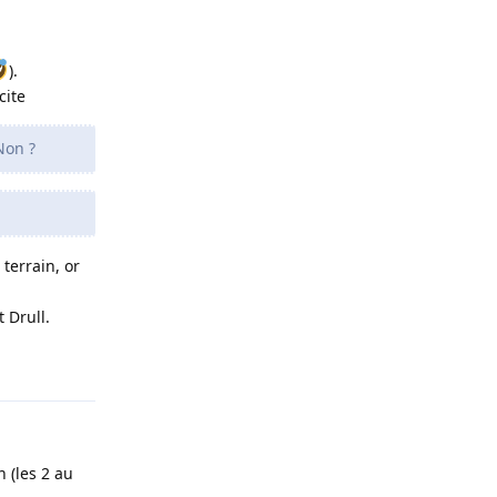
).
cite
Non ?
 terrain, or
 Drull.
Répondre
n (les 2 au