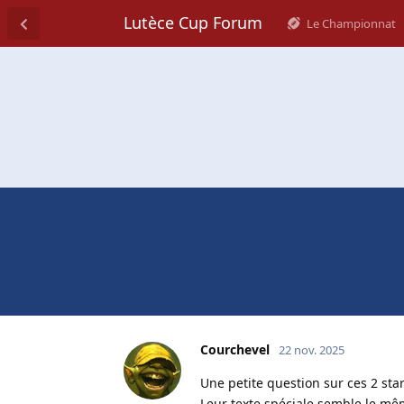
Lutèce Cup Forum
Le Championnat
Courchevel
22 nov. 2025
Une petite question sur ces 2 star
Leur texte spéciale semble le mê