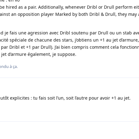
be hired as a pair. Additionally, whenever Dribl or Drull perform ei
gainst an opposition player Marked by both Dribl & Drull, they may 
d je fais une agression avec Dribl soutenu par Drull ou un stab av
acité spéciale de chacune des stars, j’obtiens un +1 au jet d’armure
(+1 par Dribl et +1 par Drull). J’ai bien compris comment cela fonctionn
 jet d’armure également, je suppose.
ondu à ça.
ôt explicites : tu fais soit l’un, soit l’autre pour avoir +1 au jet.