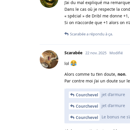
J’ai du mal expliqué ma remarque
Dans le cas où je respecte la cond
« spécial » de Dribl me donne +1, 
Si on n’accorde que +1 alors on n’
Scarabée
a répondu à ça.
Scarabée
22 nov. 2025
Modifié
lol
Alors comme tu t’en doute,
non
.
Par contre moi j’ai un doute sur le
jet d’armure
Courchevel
jet d’armure
Courchevel
Le bonus ne s’
Courchevel