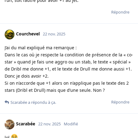
l’un, soit l’autre pour avoir +1 au jet.
Répondre
Courchevel
22 nov. 2025
J’ai du mal expliqué ma remarque :
Dans le cas où je respecte la condition de présence de la « co-
star » quand je fais une aggro ou un stab, le texte « spécial »
de Dribl me donne +1, et le texte de Drull me donne aussi +1.
Donc je dois avoir +2.
Si on n’accorde que +1 alors on n’applique pas le texte des 2
stars (Dribl et Drull) mais que d’une seule. Non ?
Répondre
Scarabée
a répondu à ça.
Scarabée
22 nov. 2025
Modifié
lol