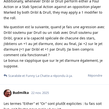
Additionally, whenever Dribl or Drull perform either a Foul
Action or a Stab Special Action against an opposition player
Marked by both Dribl & Drull, they may apply a 1 modifier to
the roll.
Ma question est la suivante, quand je fais une agression avec
Dribl soutenu par Drull ou un stab avec Drull soutenu par
Dribl, grace a la capacité spéciale de chacune des stars,
j’obtiens un +1 au jet d’armure, donc au final, j’ai +2 sur le jet
d’armure (+1 par Dribl et +1 par Drull). J’ai bien compris
comment cela fonctionnait ?
Le bonus ne s’applique que sur le jet d’armure également, je
suppose.
Répondre
Scarabée
et
Funny La Chatte
a répondu à ça.
Budmilka
22 nov. 2025
Les termes “Either” et “Or” sont plutôt explicites : tu fais soit