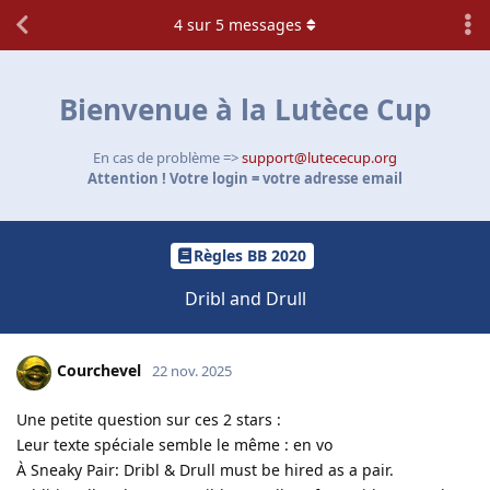
4
sur
5
messages
Bienvenue à la Lutèce Cup
En cas de problème =>
support@lutececup.org
Attention ! Votre login = votre adresse email
Règles BB 2020
Dribl and Drull
Courchevel
22 nov. 2025
Une petite question sur ces 2 stars :
Leur texte spéciale semble le même : en vo
À Sneaky Pair: Dribl & Drull must be hired as a pair.