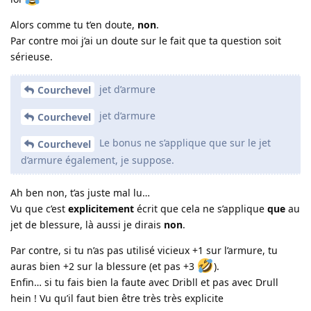
Alors comme tu t’en doute,
non
.
Par contre moi j’ai un doute sur le fait que ta question soit
sérieuse.
jet d’armure
Courchevel
jet d’armure
Courchevel
Le bonus ne s’applique que sur le jet
Courchevel
d’armure également, je suppose.
Ah ben non, t’as juste mal lu…
Vu que c’est
explicitement
écrit que cela ne s’applique
que
au
jet de blessure, là aussi je dirais
non
.
Par contre, si tu n’as pas utilisé vicieux +1 sur l’armure, tu
auras bien +2 sur la blessure (et pas +3
).
Enfin… si tu fais bien la faute avec Dribll et pas avec Drull
hein ! Vu qu’il faut bien être très très explicite