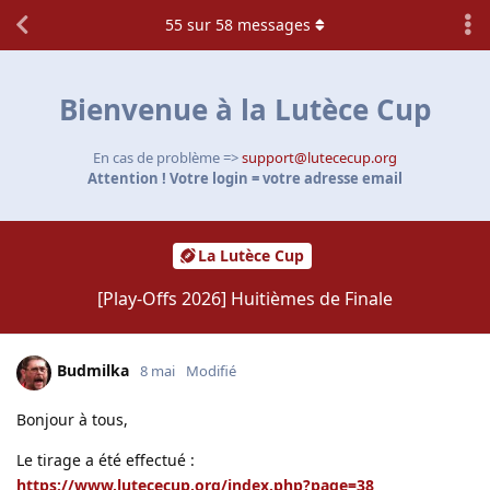
55
sur
58
messages
Bienvenue à la Lutèce Cup
En cas de problème =>
support@lutececup.org
Attention ! Votre login = votre adresse email
La Lutèce Cup
[Play-Offs 2026] Huitièmes de Finale
Budmilka
8 mai
Modifié
Bonjour à tous,
Le tirage a été effectué :
https://www.lutececup.org/index.php?page=38