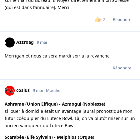
sur le mail du Bureau. Envoyez directement à mon adresse
(qui est dans l’annuaire). Merci.
Répondre
2
Azzroag
9 mai
Morrigan et nous ca sera mardi soir a la revanche
Répondre
cosius
9 mai
Modifié
Ashrame (Union Elfique) - Azmogui (Noblesse)
si jouer à domicile était un avantage j’aurai pronostiqué mon
futur coéquipier du Lutece Bowl. Là, on va plutôt miser sur un
ancien vainqueur du Lutece Bowl
Scarabée (Elfe Sylvain) - Melphios (Orque)