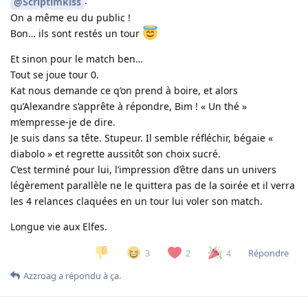
.
@Scriptimkiss
On a même eu du public !
Bon… ils sont restés un tour
Et sinon pour le match ben…
Tout se joue tour 0.
Kat nous demande ce q’on prend à boire, et alors
qu’Alexandre s’apprête à répondre, Bim ! « Un thé »
m’empresse-je de dire.
Je suis dans sa tête. Stupeur. Il semble réfléchir, bégaie «
diabolo » et regrette aussitôt son choix sucré.
C’est terminé pour lui, l’impression d’être dans un univers
légèrement parallèle ne le quittera pas de la soirée et il verra
les 4 relances claquées en un tour lui voler son match.
Longue vie aux Elfes.
Répondre
3
2
4
Azzroag
a répondu à ça.