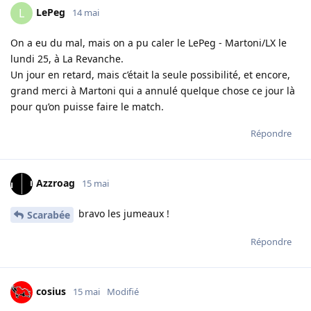
LePeg
L
14 mai
On a eu du mal, mais on a pu caler le LePeg - Martoni/LX le
lundi 25, à La Revanche.
Un jour en retard, mais c’était la seule possibilité, et encore,
grand merci à Martoni qui a annulé quelque chose ce jour là
pour qu’on puisse faire le match.
Répondre
Azzroag
15 mai
bravo les jumeaux !
Scarabée
Répondre
cosius
15 mai
Modifié