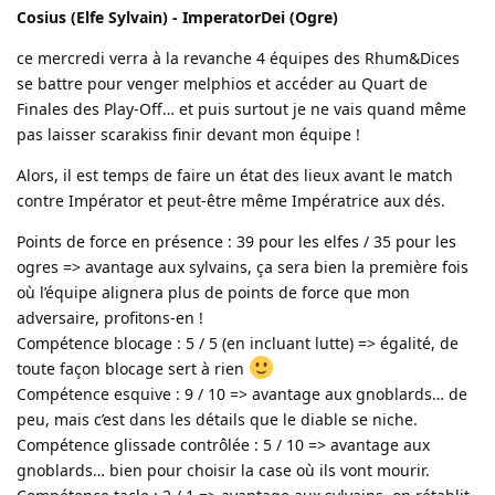
Cosius (Elfe Sylvain) - ImperatorDei (Ogre)
ce mercredi verra à la revanche 4 équipes des Rhum&Dices
se battre pour venger melphios et accéder au Quart de
Finales des Play-Off… et puis surtout je ne vais quand même
pas laisser scarakiss finir devant mon équipe !
Alors, il est temps de faire un état des lieux avant le match
contre Impérator et peut-être même Impératrice aux dés.
Points de force en présence : 39 pour les elfes / 35 pour les
ogres => avantage aux sylvains, ça sera bien la première fois
où l’équipe alignera plus de points de force que mon
adversaire, profitons-en !
Compétence blocage : 5 / 5 (en incluant lutte) => égalité, de
toute façon blocage sert à rien
Compétence esquive : 9 / 10 => avantage aux gnoblards… de
peu, mais c’est dans les détails que le diable se niche.
Compétence glissade contrôlée : 5 / 10 => avantage aux
gnoblards… bien pour choisir la case où ils vont mourir.