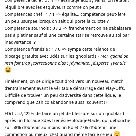
Compétence tacle : 2 / 1 => avantage aux sylvains, on rétablit
l’équilibre avec les esquiveurs comme on peut !
Compétences chef : 1 / 1 => égalité… compétence peut-être
un peu usurpée lorsqu’on sait qui porte la culotte ?
Compétence sournois : 0 / 2 => franchement on ne s’abaissera
pas à piétiner sauf si une certaine star se retrouve au sol par
inadvertance !?
Compétence frénésie : 1 / 0 => sympa cette relance de
blocage gratuite avec 3dés sur les gnoblards -
Moi, quand on
m’en fait trop j’correctionne plus : j’dynamite, j’disperse, j’ventile
Finalement, on se dirige tout droit vers un nouveau match
d’entraînement avant le véritable démarrage des Play-Offs.
Difficile de trouver un peu d’adversité dans cette ligue, je
comprend que Zahico abandonne aussi souvent !?
EDiT : 57,422% de faire un jet de blessure sur un gnoblard
après un blocage 3dés frénésie+blocage+tacle, qui débouche
sur 58% d’obtenir au moins un Ko et 27% d’obtenir une
commotion ou mieux, c’est quand même facile ce jeu