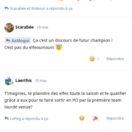
Scarabée
et
Roibnur
a répondu à ça.
Scarabée
10 mai
Ça c’est un discours de futur champion !
AzMogui
C’est pas du elfeouinouin
Répondre
2
Laerthis
10 mai
T’imagines, te plaindre des elfes toute la saison et te qualifier
grâce à eux pour te faire sortir en PO par la première team
lourde venue?
Répondre
LePeg
a répondu à ça.