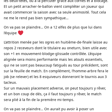
les deux-têtes, ou à la percuter grâce aux cornes et à blocage.
Et un petit arracher-le-ballon vient compléter un joueur qui
avait commencer la saison avec sa seule animosité. Tout cela
ne me le rend pas bien sympathique…
On va pas se plaindre… On a 12 elfes de plus que lui dans
l’équipe
L’attrition menée par les ogres en huitième-de-finale laisse au
repos 2 receveurs dont le titulaire au oneturn, bien utile avec
son +1 en mouvement-blodge-glissade contrôlée. L’équipe
alignée sera moins performante mais les atouts essentiels,
qui ne se sont pas beaucoup fatigués au tour précédent, sont
sur la feuille de match. En complément, l’homme-arbre fera le
job (se relever) et les 8 esquiveurs donneront le tournis aux 3
tacleux.
Sur un mauvais placement adverse, on peut toujours y rêver,
et un bon coup de dés, ça il faut toujours y rêver, le match
sera plié à la fin de la première mi-temps.
On va pas se plaindre… On aurait pu avoir à poser un