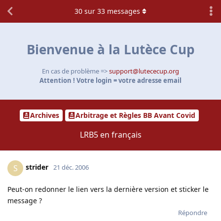
30
sur
33
messages
Bienvenue à la Lutèce Cup
En cas de problème =>
support@lutececup.org
Attention ! Votre login = votre adresse email
Archives
Arbitrage et Règles BB Avant Covid
LRB5 en français
strider
S
21 déc. 2006
Peut-on redonner le lien vers la dernière version et sticker le
message ?
Répondre