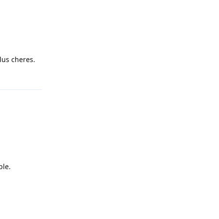
lus cheres.
Répondre
ple.
Répondre