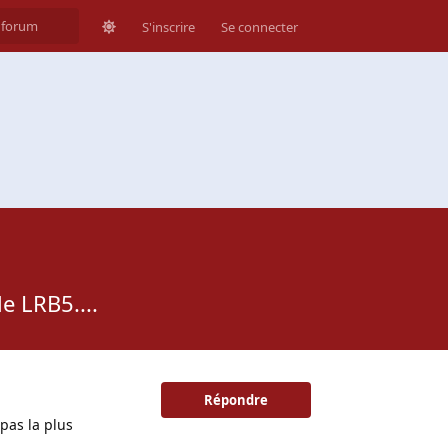
S'inscrire
Se connecter
e LRB5....
Répondre
 pas la plus