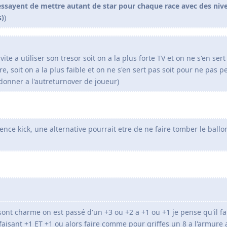
 essayent de mettre autant de star pour chaque race avec des niv
s)
)
ite a utiliser son tresor soit on a la plus forte TV et on ne s'en ser
e, soit on a la plus faible et on ne s'en sert pas soit pour ne pas p
onner a l'autreturnover de joueur)
nce kick, une alternative pourrait etre de ne faire tomber le ballo
sont charme on est passé d'un +3 ou +2 a +1 ou +1 je pense qu'il f
n faisant +1 ET +1 ou alors faire comme pour griffes un 8 a l'armure