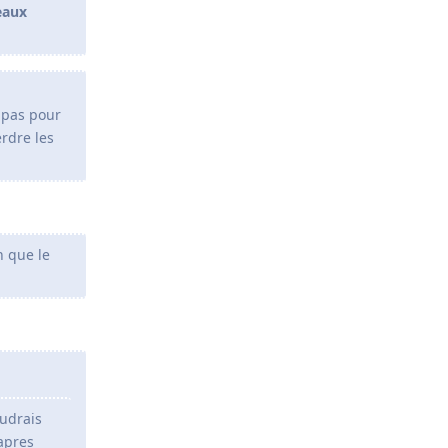
eaux
t pas pour
erdre les
n que le
audrais
 apres