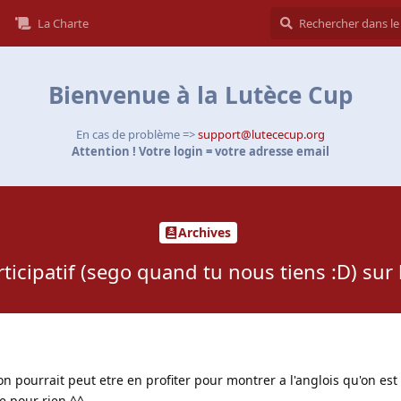
La Charte
Bienvenue à la Lutèce Cup
En cas de problème =>
support@lutececup.org
Attention ! Votre login = votre adresse email
Archives
ticipatif (sego quand tu nous tiens :D) sur l
 on pourrait peut etre en profiter pour montrer a l'anglois qu'on est
e pour rien ^^