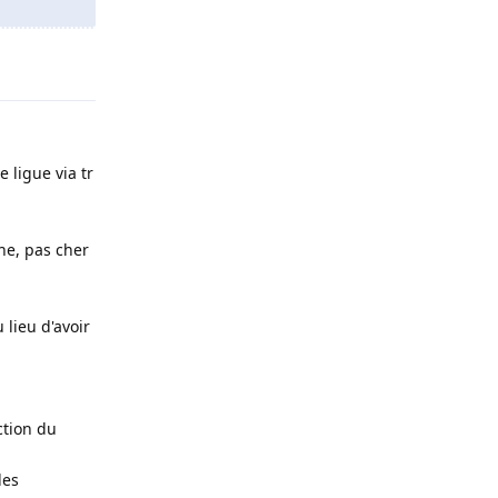
Répondre
 ligue via tr
he, pas cher
lieu d'avoir
ction du
des