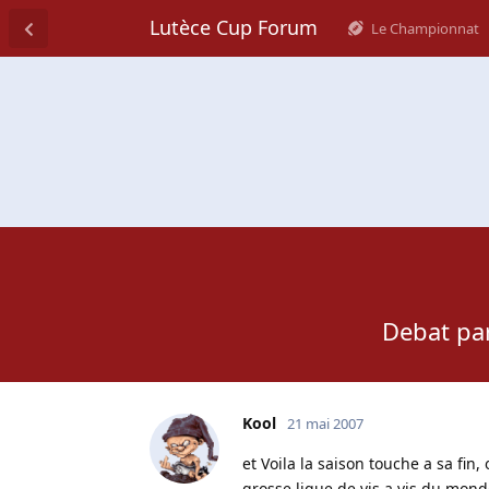
Lutèce Cup Forum
Le Championnat
Debat par
Kool
21 mai 2007
et Voila la saison touche a sa fin,
grosse ligue de vis a vis du mond