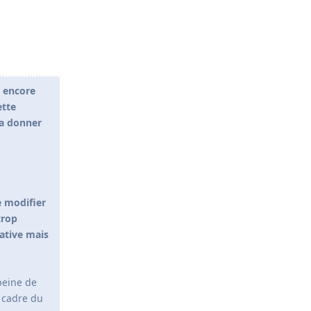
t encore
ette
 a donner
e modifier
trop
native mais
 peine de
e cadre du