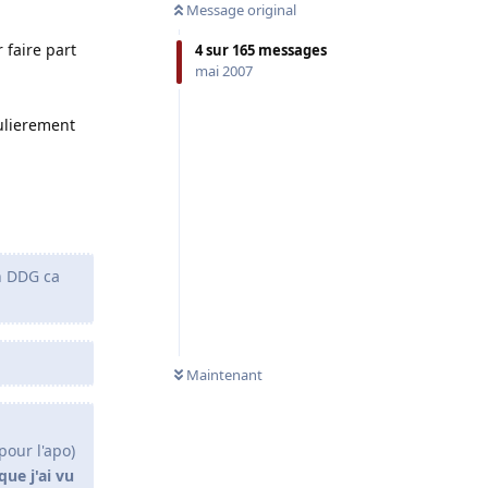
Message original
 faire part
4
sur
165
messages
mai 2007
gulierement
un DDG ca
Maintenant
pour l'apo)
que j'ai vu