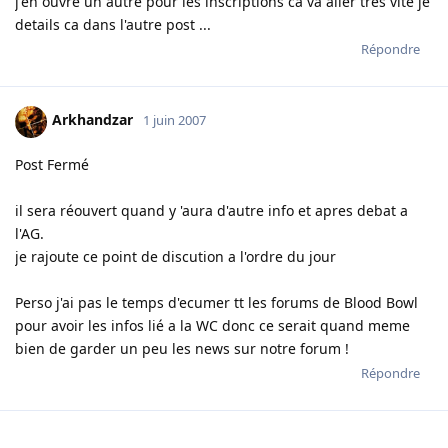
j'en ouvre un autre pour les inscriptions ca va aller tres vite je
details ca dans l'autre post ...
Répondre
Arkhandzar
1 juin 2007
Post Fermé
il sera réouvert quand y 'aura d'autre info et apres debat a
l'AG.
je rajoute ce point de discution a l'ordre du jour
Perso j'ai pas le temps d'ecumer tt les forums de Blood Bowl
pour avoir les infos lié a la WC donc ce serait quand meme
bien de garder un peu les news sur notre forum !
Répondre