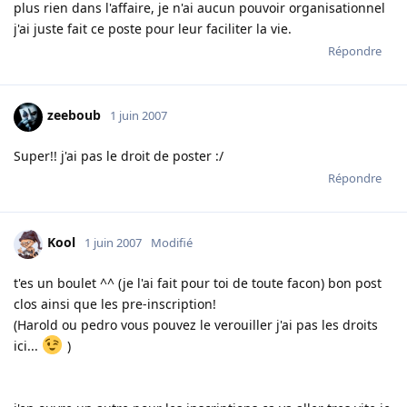
plus rien dans l'affaire, je n'ai aucun pouvoir organisationnel
j'ai juste fait ce poste pour leur faciliter la vie.
Répondre
zeeboub
1 juin 2007
Super!! j'ai pas le droit de poster :/
Répondre
Kool
1 juin 2007
Modifié
t'es un boulet ^^ (je l'ai fait pour toi de toute facon) bon post
clos ainsi que les pre-inscription!
(Harold ou pedro vous pouvez le verouiller j'ai pas les droits
ici...
)