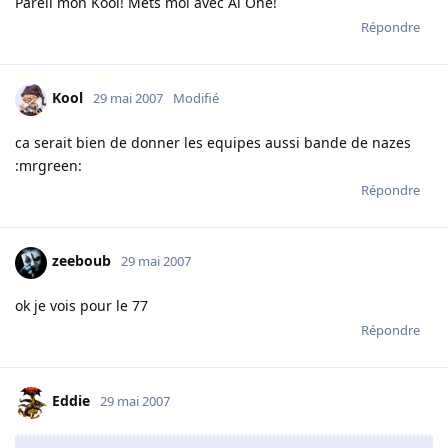
Pareil mon Kool! Mets moi avec Al One!
Répondre
Kool
29 mai 2007
Modifié
ca serait bien de donner les equipes aussi bande de nazes
:mrgreen:
Répondre
zeeboub
29 mai 2007
ok je vois pour le 77
Répondre
Eddie
29 mai 2007