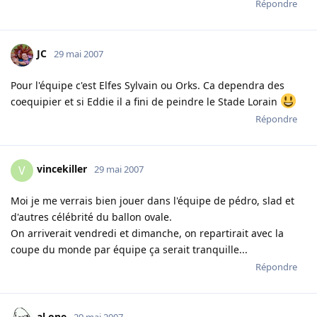
Répondre
JC
29 mai 2007
Pour l'équipe c'est Elfes Sylvain ou Orks. Ca dependra des
coequipier et si Eddie il a fini de peindre le Stade Lorain
Répondre
vincekiller
V
29 mai 2007
Moi je me verrais bien jouer dans l'équipe de pédro, slad et
d'autres célébrité du ballon ovale.
On arriverait vendredi et dimanche, on repartirait avec la
coupe du monde par équipe ça serait tranquille...
Répondre
al one