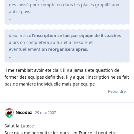
des laissé pour compte ou dans les places grapillé aux
autre pays.
...
Kool: a écrit
l'inscription se fait par equipe de 6 coaches
alors on completera au fur et a mesure et
eventuellement
on reorganisera apres
.
...
il me semblait avoir ete clair, il n'a jamais ete question de
former des equipes definitive, il y a que l'inscription ne se fait
pas de maniere individuelle mais par equipe
Répondre
Nicodaz
29 mai 2007
Salut la Lutece
Si je puis me permettre les gars , en France, il peut etre