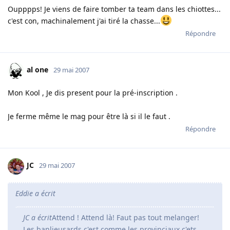
Oupppps! Je viens de faire tomber ta team dans les chiottes...
c'est con, machinalement j'ai tiré la chasse...
Répondre
al one
29 mai 2007
Mon Kool , Je dis present pour la pré-inscription .
Je ferme même le mag pour être là si il le faut .
Répondre
JC
29 mai 2007
Eddie a écrit
JC a écrit
Attend ! Attend là! Faut pas tout melanger!
Les banlieusards c'est comme les provinciaux c'ets