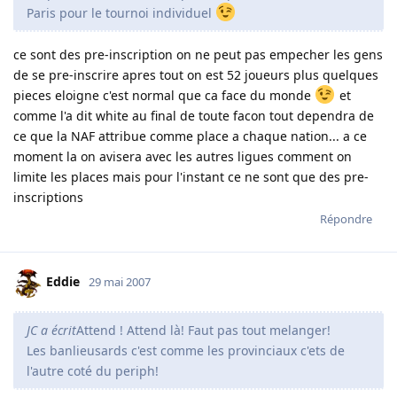
Paris pour le tournoi individuel
ce sont des pre-inscription on ne peut pas empecher les gens
de se pre-inscrire apres tout on est 52 joueurs plus quelques
pieces eloigne c'est normal que ca face du monde
et
comme l'a dit white au final de toute facon tout dependra de
ce que la NAF attribue comme place a chaque nation... a ce
moment la on avisera avec les autres ligues comment on
limite les places mais pour l'instant ce ne sont que des pre-
inscriptions
Répondre
Eddie
29 mai 2007
JC a écrit
Attend ! Attend là! Faut pas tout melanger!
Les banlieusards c'est comme les provinciaux c'ets de
l'autre coté du periph!