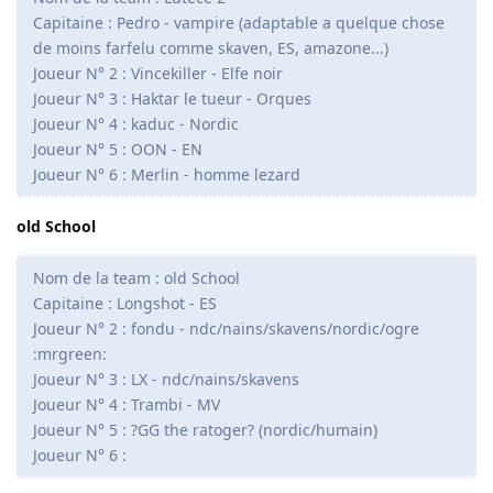
Capitaine : Pedro - vampire (adaptable a quelque chose
de moins farfelu comme skaven, ES, amazone...)
Joueur N° 2 : Vincekiller - Elfe noir
Joueur N° 3 : Haktar le tueur - Orques
Joueur N° 4 : kaduc - Nordic
Joueur N° 5 : OON - EN
Joueur N° 6 : Merlin - homme lezard
old School
Nom de la team : old School
Capitaine : Longshot - ES
Joueur N° 2 : fondu - ndc/nains/skavens/nordic/ogre
:mrgreen:
Joueur N° 3 : LX - ndc/nains/skavens
Joueur N° 4 : Trambi - MV
Joueur N° 5 : ?GG the ratoger? (nordic/humain)
Joueur N° 6 :