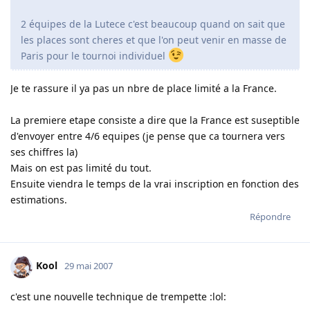
2 équipes de la Lutece c'est beaucoup quand on sait que
les places sont cheres et que l'on peut venir en masse de
Paris pour le tournoi individuel
Je te rassure il ya pas un nbre de place limité a la France.
La premiere etape consiste a dire que la France est suseptible
d'envoyer entre 4/6 equipes (je pense que ca tournera vers
ses chiffres la)
Mais on est pas limité du tout.
Ensuite viendra le temps de la vrai inscription en fonction des
estimations.
Répondre
Kool
29 mai 2007
c'est une nouvelle technique de trempette :lol: