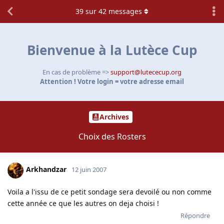
39
sur
42
messages
Bienvenue à la Lutèce Cup
En cas de problème =>
support@lutececup.org
Attention ! Votre login = votre adresse email
Archives
Choix des Rosters
Arkhandzar
12 juin 2007
Voila a l'issu de ce petit sondage sera devoilé ou non comme
cette année ce que les autres on deja choisi !
Répondre