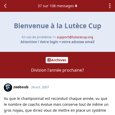
37
sur
108
messages
Bienvenue à la Lutèce Cup
En cas de problème =>
support@lutececup.org
Attention ! Votre login = votre adresse email
Archives
Division l'année prochaine?
zeeboub
24 oct. 2007
Vu que le championnat est reconduit chaque année, vu que
le nombre de coachs évolue mais conserve tout de même un
gros noyau, que diriez vous de mettre en place un système