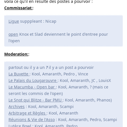
voila ce qu'il en resulte des postes a pourvoir :
Commissariat:
:
Ligue
supppleant : Nicap
open
Knox et Slad deviennent le point d'entree pour
l'open
Moderation:
:
partout ou il y a un
?
il y a un post a pourvoir
La Buvette
: Kool, Amaranth, Pedro , Vince
Le Palais du Lougarouvre
: Kool, Amaranth, JC , LouisX
Le Macumba - Open bar
: Kool, Amaranth, ? (mais ce
seront les commis de l'open)
Le Snot qui Blitze - Bar PMU
: Kool, Amaranth, Phanos)
Archives
: Kool, Amaranth, Scampi
Arbitrage et Règles
: Kool, Amaranth
Réunions & Vie de l'Asso
: Kool, Amaranth, Pedro, Scampi
Lutèce Bowl
: Kool, Amaranth, Pedro