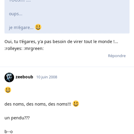
oups...
je m'égare...
Oui, tu t'égares, y'a pas besoin de virer tout le monde !...
:rolleyes: :mrgreen:
Répondre
zeeboub
10 juin 2008
des noms, des noms, des noms!!!
un pendu???
b--o