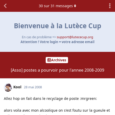
30
sur
31
messages
Bienvenue à la Lutèce Cup
En cas de problème =>
support@lutececup.org
Attention ! Votre login = votre adresse email
Archives
[Asso] postes a pourvoir pour l'annee 2008-2009
Kool
28 mai 2008
Allez hop on fait dans le recyclage de poste :mrgreen:
alors voila avec mon alcoolique on s'est foutu sur la gueule et