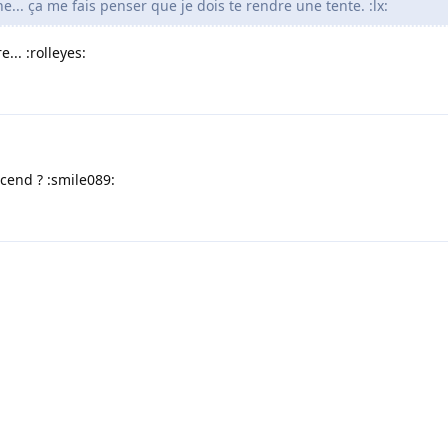
... ça me fais penser que je dois te rendre une tente. :lx:
... :rolleyes:
scend ? :smile089: