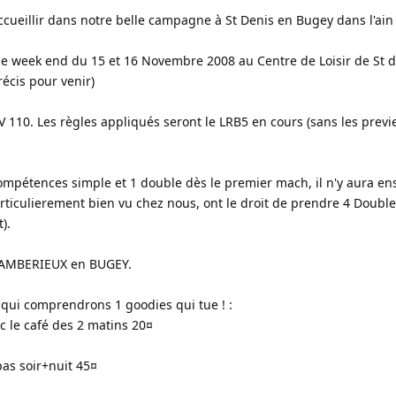
ueillir dans notre belle campagne à St Denis en Bugey dans l'ain
le week end du 15 et 16 Novembre 2008 au Centre de Loisir de St d
récis pour venir)
V 110. Les règles appliqués seront le LRB5 en cours (sans les prev
ompétences simple et 1 double dès le premier mach, il n'y aura en
rticulierement bien vu chez nous, ont le droit de prendre 4 Double
).
: AMBERIEUX en BUGEY.
qui comprendrons 1 goodies qui tue ! :
ec le café des 2 matins 20¤
pas soir+nuit 45¤