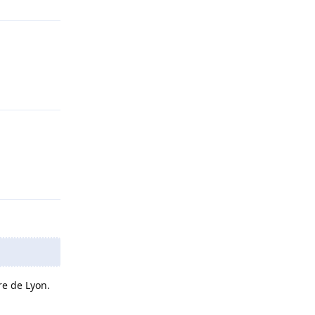
Répondre
Répondre
re de Lyon.
Répondre