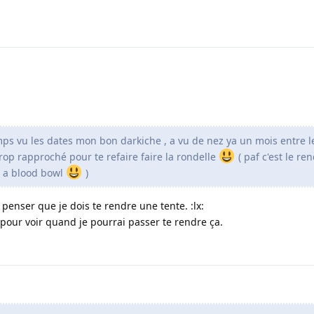
s vu les dates mon bon darkiche , a vu de nez ya un mois entre l
 trop rapproché pour te refaire faire la rondelle
( paf c'est le re
e a blood bowl
)
 penser que je dois te rendre une tente. :lx:
 pour voir quand je pourrai passer te rendre ça.