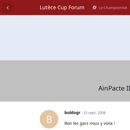
Lutèce Cup Forum
Le Championnat
AinPacte I
buldogr
23 sept. 2008
B
Bon les gars nous y voila !