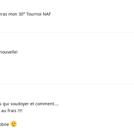
 seras mon 30° Tournoi NAF
nouvelle!
ais qui soudoyer et comment....
u frais !!!!
obile