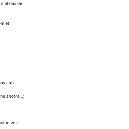
s matelas de
om et
ous etes
ne encore...)
 notament.