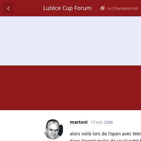
Lutèce Cup Forum
Le Championnat
martoni
17 oct. 2008
alors voilà lors de l'open avec Mer
dans l'esprit malin de ce vil petit f