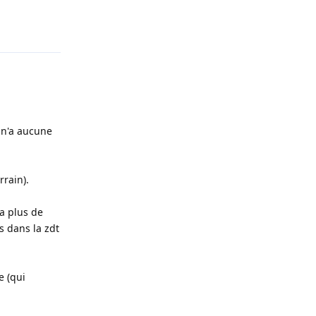
Répondre
t n'a aucune
rrain).
a plus de
s dans la zdt
e (qui