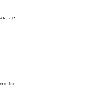
à à NE RIEN
Répondre
Répondre
 jet de bonne
Répondre