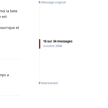
Message original
 moi la bete
e est
bourrique et
16
sur
34
messages
octobre 2008
Répondre
emps a
Maintenant
Répondre