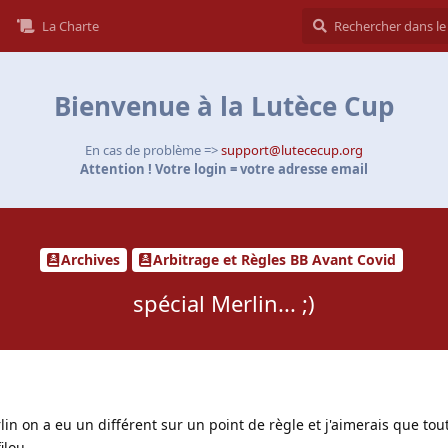
La Charte
Bienvenue à la Lutèce Cup
En cas de problème =>
support@lutececup.org
Attention ! Votre login = votre adresse email
Archives
Arbitrage et Règles BB Avant Covid
spécial Merlin... ;)
lin on a eu un différent sur un point de règle et j'aimerais que tout 
ilou...