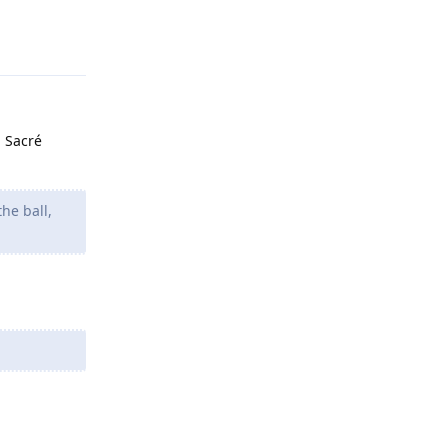
Répondre
Sacré
he ball,
Répondre