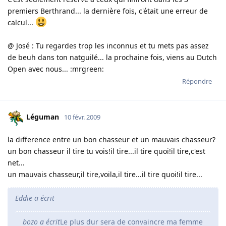
premiers Berthrand... la dernière fois, c'était une erreur de
calcul...
@ José : Tu regardes trop les inconnus et tu mets pas assez
de beuh dans ton natguilé... la prochaine fois, viens au Dutch
Open avec nous... :mrgreen:
Répondre
Léguman
10 févr. 2009
la difference entre un bon chasseur et un mauvais chasseur?
un bon chasseur il tire tu vois!il tire...il tire quoi!il tire,c'est
net...
un mauvais chasseur,il tire,voila,il tire...il tire quoi!il tire...
Eddie a écrit
bozo a écrit
Le plus dur sera de convaincre ma femme