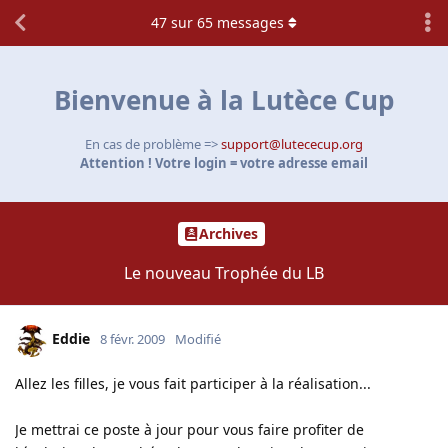
47
sur
65
messages
Bienvenue à la Lutèce Cup
En cas de problème =>
support@lutececup.org
Attention ! Votre login = votre adresse email
Archives
Le nouveau Trophée du LB
Eddie
8 févr. 2009
Modifié
Allez les filles, je vous fait participer à la réalisation...
Je mettrai ce poste à jour pour vous faire profiter de