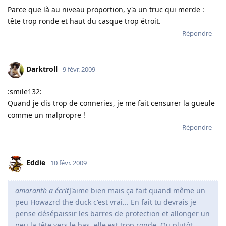
Parce que là au niveau proportion, y'a un truc qui merde :
tête trop ronde et haut du casque trop étroit.
Répondre
Darktroll
9 févr. 2009
:smile132:
Quand je dis trop de conneries, je me fait censurer la gueule
comme un malpropre !
Répondre
Eddie
10 févr. 2009
amaranth a écrit
J'aime bien mais ça fait quand même un
peu Howazrd the duck c'est vrai... En fait tu devrais je
pense désépaissir les barres de protection et allonger un
peu la tête vers le bas, elle est trop ronde. Ou plutôt