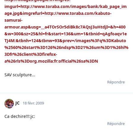
imgurl=http://www.toraba.com/images/bank/kab_page_im
age.jpg&imgrefurl=http://www.toraba.com/kabuto-
samurai-
armour.asp&usg=__a4TOrSOr5diBk8c7AQsJ3uHtdjI=&h=400
&w=300&sz=25&hl=fr&start=136&um=1&tbnid=qAgfoaqv1e
TJ4M:&tbnh=124&tbnw=93&prev=/images%3Fq%3DKabuto
%2560%26start%3D126%26ndsp%3D21%26um%3D1%26hl%
3Dfr%26client%3Dfirefox-
a%26rls%3Dorg.mozilla:fr:official%26sa%3DN
SAV sculpture...
Répondre
JC
18 févr. 2009
Ca dechire!!!:jc:
Répondre