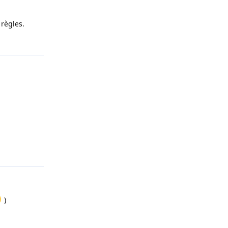
 règles.
Répondre
Répondre
)