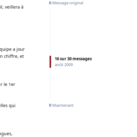
Message original
, veillera à
équipe a jour
 chiffre, et
16
sur
30
messages
août 2009
r le 1er
lles qui
Maintenant
ongues,