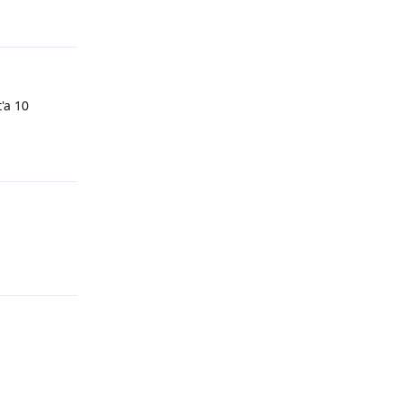
Répondre
t'a 10
Répondre
Répondre
Répondre