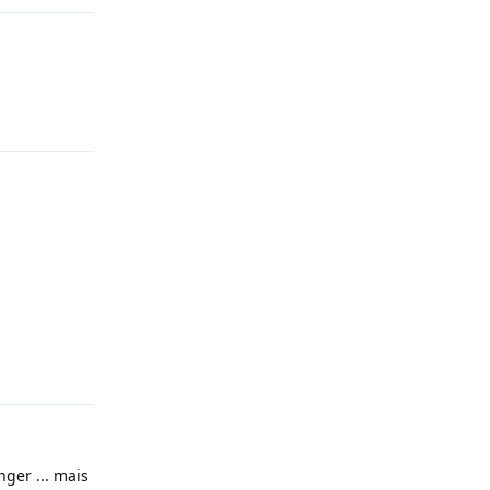
Répondre
Répondre
nger ... mais