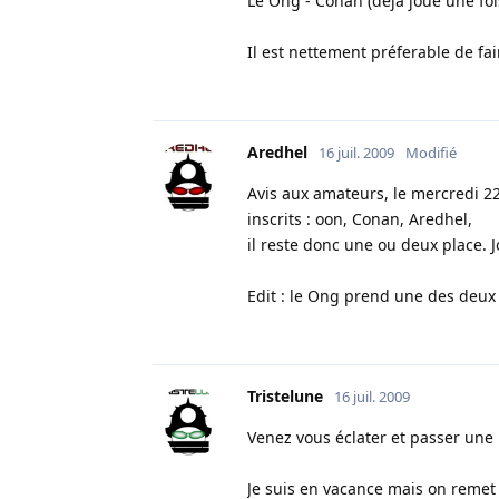
Le Ong - Conan (déja joué une foi
Il est nettement préferable de fai
Aredhel
16 juil. 2009
Modifié
Avis aux amateurs, le mercredi 22
inscrits : oon, Conan, Aredhel,
il reste donc une ou deux place. 
Edit : le Ong prend une des deux p
Tristelune
16 juil. 2009
Venez vous éclater et passer une 
Je suis en vacance mais on remet