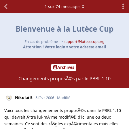
1
sur
74
messages
Bienvenue à la Lutèce Cup
En cas de problème =>
support@lutececup.org
Attention ! Votre login = votre adresse email
Archives
Changements proposÃ©s par le PBBL 1.10
Nikolaï 5
5 févr. 2006
Modifié
Voici tous les changemements proposÃ©s dans le PBBL 1.10
qui devrait Ãªtre lui-mÃªme modifiÃ© d'ici une ou deux
semaines. Ce sont des rÃšgles expÃ©rimentales mais elles