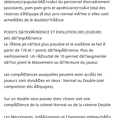
obtenues)+popularitÃ©+coÃ»t du personnel d'encadrement
(assistants, pom-pom girls et apothicaire)+coÃ»t total des
relances d'Ã©quipe (Ã leur prix normal mÃªme si elles sont
achetÃ©es de le double)+TrÃ©sor
POINTS Dâ??EXPÃ?RIENCE ET EVOLUTION DES JOUEURS
Jets dâ??expÃ©rience
Le 7Ãšme jet nâ??est plus possible et le sixiÃšme se fait Ã
partir de 176 et + points dâ??expÃ©rience. Plus de
vieillissement. Un rÃ©sultat de 10 permet dâ??augmenter
dâ??un point le Mouvement ou lâ??Armure du joueur.
Les compÃ©tences auxquelles peuvent avoir accÃšs les
joueurs sont divisÃ©es en deux : Normal ou Double (voir
composition des Ã©quipes).
Sur un double vous pouvez donc choisir soit une
compÃ©tence de la colonel Normal ou de la colonne Double
Les Mercenaires, IntÃ©rimaires et Champions embauchÃ©s