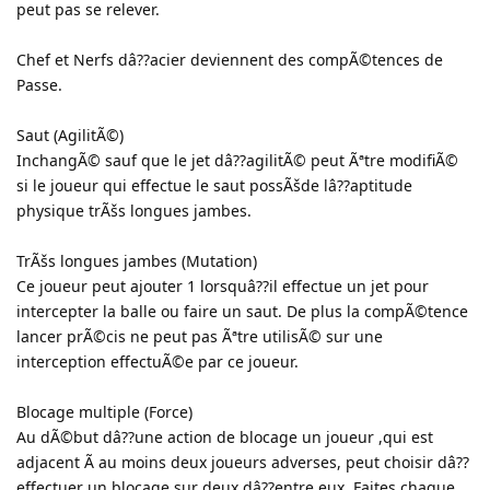
peut pas se relever.
Chef et Nerfs dâ??acier deviennent des compÃ©tences de
Passe.
Saut (AgilitÃ©)
InchangÃ© sauf que le jet dâ??agilitÃ© peut Ãªtre modifiÃ©
si le joueur qui effectue le saut possÃšde lâ??aptitude
physique trÃšs longues jambes.
TrÃšs longues jambes (Mutation)
Ce joueur peut ajouter 1 lorsquâ??il effectue un jet pour
intercepter la balle ou faire un saut. De plus la compÃ©tence
lancer prÃ©cis ne peut pas Ãªtre utilisÃ© sur une
interception effectuÃ©e par ce joueur.
Blocage multiple (Force)
Au dÃ©but dâ??une action de blocage un joueur ,qui est
adjacent Ã au moins deux joueurs adverses, peut choisir dâ??
effectuer un blocage sur deux dâ??entre eux. Faites chaque