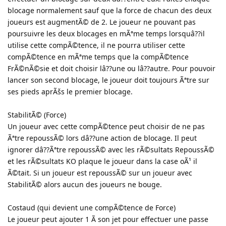
blocage normalement sauf que la force de chacun des deux
joueurs est augmentÃ© de 2. Le joueur ne pouvant pas
poursuivre les deux blocages en mÃªme temps lorsquâ??il
utilise cette compÃ©tence, il ne pourra utiliser cette
compÃ©tence en mÃªme temps que la compÃ©tence
FrÃ©nÃ©sie et doit choisir lâ??une ou lâ??autre. Pour pouvoir
lancer son second blocage, le joueur doit toujours Ãªtre sur
ses pieds aprÃšs le premier blocage.
StabilitÃ© (Force)
Un joueur avec cette compÃ©tence peut choisir de ne pas
Ãªtre repoussÃ© lors dâ??une action de blocage. Il peut
ignorer dâ??Ãªtre repoussÃ© avec les rÃ©sultats RepoussÃ©
et les rÃ©sultats KO plaque le joueur dans la case oÃ¹ il
Ã©tait. Si un joueur est repoussÃ© sur un joueur avec
StabilitÃ© alors aucun des joueurs ne bouge.
Costaud (qui devient une compÃ©tence de Force)
Le joueur peut ajouter 1 Ã son jet pour effectuer une passe