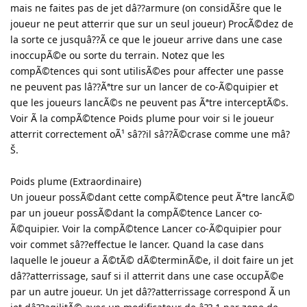
mais ne faites pas de jet dâ??armure (on considÃšre que le
joueur ne peut atterrir que sur un seul joueur) ProcÃ©dez de
la sorte ce jusquâ??Ã ce que le joueur arrive dans une case
inoccupÃ©e ou sorte du terrain. Notez que les
compÃ©tences qui sont utilisÃ©es pour affecter une passe
ne peuvent pas lâ??Ãªtre sur un lancer de co-Ã©quipier et
que les joueurs lancÃ©s ne peuvent pas Ãªtre interceptÃ©s.
Voir Ã la compÃ©tence Poids plume pour voir si le joueur
atterrit correctement oÃ¹ sâ??il sâ??Ã©crase comme une mâ?
Š.
Poids plume (Extraordinaire)
Un joueur possÃ©dant cette compÃ©tence peut Ãªtre lancÃ©
par un joueur possÃ©dant la compÃ©tence Lancer co-
Ã©quipier. Voir la compÃ©tence Lancer co-Ã©quipier pour
voir commet sâ??effectue le lancer. Quand la case dans
laquelle le joueur a Ã©tÃ© dÃ©terminÃ©e, il doit faire un jet
dâ??atterrissage, sauf si il atterrit dans une case occupÃ©e
par un autre joueur. Un jet dâ??atterrissage correspond Ã un