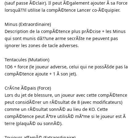
(sauf passe Ã©clair). Il peut Ã©galement ajouter Ã sa Force
lorsquâ??il utilise la compÃ©tence Lancer co-Ã©quipier.
Minus (Extraordinaire)
Description de la compÃ©tence plus prÃ©cise + les Minus
qui sont munis dâ??une arme secrÃšte ne peuvent pas
ignorer les zones de tacle adverses.
Tentacules (Mutation)
1D6 + force (le joueur adverse, celui qui ne possÃšde pas la
compÃ©tence ajoute + 1 Ã son jet).
CrÃ¢ne Ã©pais (Force)
Lors du jet de blessure, un joueur avec cette compÃ©tence
peut considÃ©rer un rÃ©sultat de 8 (avec modificateurs)
comme un rÃ©sultat sonnÃ© au lieu de KO. Cette
compÃ©tence peut Ãªtre utilisÃ© mÃªme si le joueur est Ã
terre (plaquÃ© ou sonnÃ©).
Toujours affamÃ© (Extraordinaire)