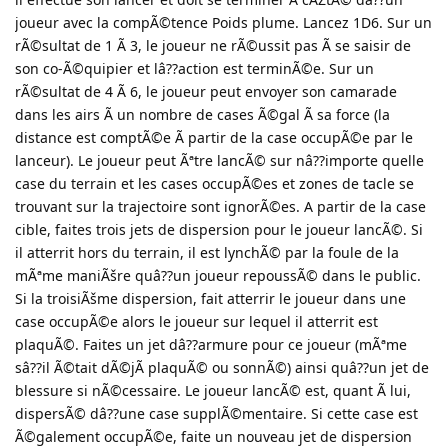
joueur avec la compÃ©tence Poids plume. Lancez 1D6. Sur un
rÃ©sultat de 1 Ã 3, le joueur ne rÃ©ussit pas Ã se saisir de
son co-Ã©quipier et lâ??action est terminÃ©e. Sur un
rÃ©sultat de 4 Ã 6, le joueur peut envoyer son camarade
dans les airs Ã un nombre de cases Ã©gal Ã sa force (la
distance est comptÃ©e Ã partir de la case occupÃ©e par le
lanceur). Le joueur peut Ãªtre lancÃ© sur nâ??importe quelle
case du terrain et les cases occupÃ©es et zones de tacle se
trouvant sur la trajectoire sont ignorÃ©es. A partir de la case
cible, faites trois jets de dispersion pour le joueur lancÃ©. Si
il atterrit hors du terrain, il est lynchÃ© par la foule de la
mÃªme maniÃšre quâ??un joueur repoussÃ© dans le public.
Si la troisiÃšme dispersion, fait atterrir le joueur dans une
case occupÃ©e alors le joueur sur lequel il atterrit est
plaquÃ©. Faites un jet dâ??armure pour ce joueur (mÃªme
sâ??il Ã©tait dÃ©jÃ plaquÃ© ou sonnÃ©) ainsi quâ??un jet de
blessure si nÃ©cessaire. Le joueur lancÃ© est, quant Ã lui,
dispersÃ© dâ??une case supplÃ©mentaire. Si cette case est
Ã©galement occupÃ©e, faite un nouveau jet de dispersion