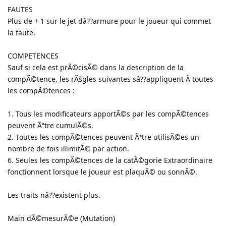
FAUTES
Plus de + 1 sur le jet dâ??armure pour le joueur qui commet
la faute.
COMPETENCES
Sauf si cela est prÃ©cisÃ© dans la description de la
compÃ©tence, les rÃšgles suivantes sâ??appliquent Ã toutes
les compÃ©tences :
1. Tous les modificateurs apportÃ©s par les compÃ©tences
peuvent Ãªtre cumulÃ©s.
2. Toutes les compÃ©tences peuvent Ãªtre utilisÃ©es un
nombre de fois illimitÃ© par action.
6. Seules les compÃ©tences de la catÃ©gorie Extraordinaire
fonctionnent lorsque le joueur est plaquÃ© ou sonnÃ©.
Les traits nâ??existent plus.
Main dÃ©mesurÃ©e (Mutation)