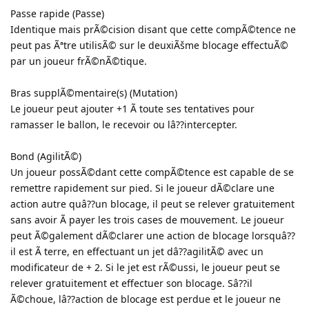
Passe rapide (Passe)
Identique mais prÃ©cision disant que cette compÃ©tence ne
peut pas Ãªtre utilisÃ© sur le deuxiÃšme blocage effectuÃ©
par un joueur frÃ©nÃ©tique.
Bras supplÃ©mentaire(s) (Mutation)
Le joueur peut ajouter +1 Ã toute ses tentatives pour
ramasser le ballon, le recevoir ou lâ??intercepter.
Bond (AgilitÃ©)
Un joueur possÃ©dant cette compÃ©tence est capable de se
remettre rapidement sur pied. Si le joueur dÃ©clare une
action autre quâ??un blocage, il peut se relever gratuitement
sans avoir Ã payer les trois cases de mouvement. Le joueur
peut Ã©galement dÃ©clarer une action de blocage lorsquâ??
il est Ã terre, en effectuant un jet dâ??agilitÃ© avec un
modificateur de + 2. Si le jet est rÃ©ussi, le joueur peut se
relever gratuitement et effectuer son blocage. Sâ??il
Ã©choue, lâ??action de blocage est perdue et le joueur ne