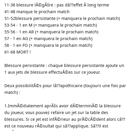
11-38 blessure lÃ©gÃšre : pas dâ??effet Ã long terme
41-48 manque le prochain match
51-52blessure persistante (+ manquera le prochain match)
53-54 - 1 en M (+ manquera le prochain match)
55-56 - 1 en AR (+ manquera le prochain match)
57 - 1 en AG (+ manquera le prochain match)
58 - 1 en FO (+ manquera le prochain match)
61-68 MORT !
Blessure persistante : chaque blessure persistante ajoute un
1 aux jets de blessure effectuÃ©es sur ce joueur.
Deux possibilitÃ©s pour lâ??apothicaire (toujours une fois par
match) :
1.ImmÃ©diatement aprÃšs avoir dÃ©terminÃ© la blessure
du joueur, vous pouvez refaire un jet sur la table des
blessures. Si ce jet est infÃ©rieur au prÃ©cÃ©dent alors câ??
est ce nouveau rÃ©sultat qui sâ??applique. Sâ??il est