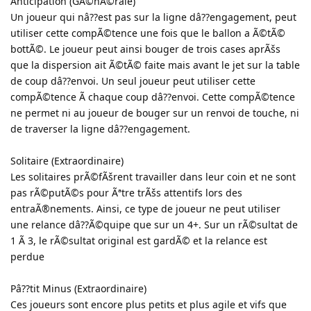
Anticipation (GÃ©nÃ©rale)
Un joueur qui nâ??est pas sur la ligne dâ??engagement, peut
utiliser cette compÃ©tence une fois que le ballon a Ã©tÃ©
bottÃ©. Le joueur peut ainsi bouger de trois cases aprÃšs
que la dispersion ait Ã©tÃ© faite mais avant le jet sur la table
de coup dâ??envoi. Un seul joueur peut utiliser cette
compÃ©tence Ã chaque coup dâ??envoi. Cette compÃ©tence
ne permet ni au joueur de bouger sur un renvoi de touche, ni
de traverser la ligne dâ??engagement.
Solitaire (Extraordinaire)
Les solitaires prÃ©fÃšrent travailler dans leur coin et ne sont
pas rÃ©putÃ©s pour Ãªtre trÃšs attentifs lors des
entraÃ®nements. Ainsi, ce type de joueur ne peut utiliser
une relance dâ??Ã©quipe que sur un 4+. Sur un rÃ©sultat de
1 Ã 3, le rÃ©sultat original est gardÃ© et la relance est
perdue
Pâ??tit Minus (Extraordinaire)
Ces joueurs sont encore plus petits et plus agile et vifs que