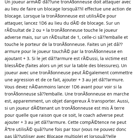
Un joueur armÃ© dâ??une tronÃ§onneuse doit attaquer avec
au lieu de faire un blocage lorsquâ??il effectue une action de
blocage. Lorsque la tronÃ§onneuse est utilisÃ©e pour
attaquer, lancez 1D6 au lieu du dÃ© de blocage. Sur un
rÃ©sultat de 2 ou + la tronÃ§onneuse touche le joueur
adverse mais, sur un rÃ©sultat de 1, celle-ci sâ??emballe et
touche le porteur de la tronÃ§onneuse. Faites un jet dâ??
armure pour le joueur touchÃ© par la tronÃ§onneuse en
ajoutant + 3. Si le jet dâ??armure est rÃ©ussi, la victime est
blessÃ©e (faites alors un jet sur la table des blessures). Un
joueur avec une tronÃ§onneuse peut Ã©galement commettre
une agression et de ce fait, ajouter + 3 au jet dâ??armure.
Vous devez nÃ©anmoins lancer 1D6 avant pour voir si la
tronÃ§onneuse sâ??emballe. Une tronÃ§onneuse en marche
est, apparemment, un objet dangereux Ã transporter. Aussi,
si un joueur dÃ©tenant un tronÃ§onneuse est mis Ã terre
pour quelle que raison que ce soit, le coach adverse peut
ajouter + 3 au jet dâ??armure. Cette compÃ©tence ne peut
Ãªtre utilisÃ© quâ??une fois par tour (vous ne pouvez donc
pas lâ??utiliser avec Blocage multiple) et lorsquâ??elle