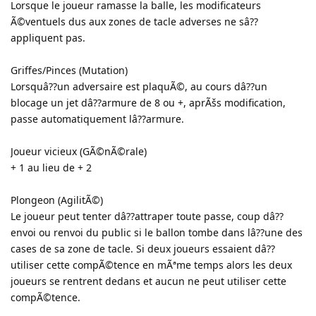
Lorsque le joueur ramasse la balle, les modificateurs
Ã©ventuels dus aux zones de tacle adverses ne sâ??
appliquent pas.
Griffes/Pinces (Mutation)
Lorsquâ??un adversaire est plaquÃ©, au cours dâ??un
blocage un jet dâ??armure de 8 ou +, aprÃšs modification,
passe automatiquement lâ??armure.
Joueur vicieux (GÃ©nÃ©rale)
+ 1 au lieu de + 2
Plongeon (AgilitÃ©)
Le joueur peut tenter dâ??attraper toute passe, coup dâ??
envoi ou renvoi du public si le ballon tombe dans lâ??une des
cases de sa zone de tacle. Si deux joueurs essaient dâ??
utiliser cette compÃ©tence en mÃªme temps alors les deux
joueurs se rentrent dedans et aucun ne peut utiliser cette
compÃ©tence.