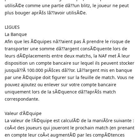
utilisÃ©e comme une partie dâ??un blitz, le joueur ne peut
plus bouger aprÃšs lâ??avoir utilisÃ©e.
LIGUES
La Banque
Afin que les Ã©quipes nâ??aient pas Ã prendre le risque de
transporter une somme dâ??argent consÃ©quente lors de
leurs dÃ©placements entre deux matchs, la NAF met Ã leur
disposition un compte bancaire sur lequel ils peuvent stocker
jusquâ??Ã 100.000 piÃšces dâ??or. Lâ??argent mis en banque
par une Ã©quipe doit figurer sur la feuille de match. Vous ne
pouvez ajoutez ou enlever sur votre compte bancaire
uniquement lors de la sÃ©quence dâ??aprÃšs match
correspondante.
Valeur d'Ã©quipe
La valeur de l'Ã©quipe est calculÃ© de la maniÃšre suivante :
coÃ»t des joueurs qui joueront le prochain match (en prenant
en compte leur coÃ»t augmentÃ© par les compÃ©tences