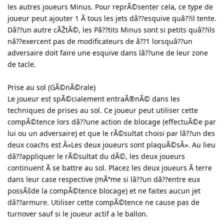
les autres joueurs Minus. Pour reprÃ©senter cela, ce type de
joueur peut ajouter 1 Ã tous les jets dâ??esquive quâ??il tente.
Dâ??un autre cÃŽtÃ©, les Pâ??tits Minus sont si petits quâ??ils
nâ??exercent pas de modificateurs de â??1 lorsquâ??un
adversaire doit faire une esquive dans lâ??une de leur zone
de tacle.
Prise au sol (GÃ©nÃ©rale)
Le joueur est spÃ©cialement entraÃ®nÃ© dans les
techniques de prises au sol. Ce joueur peut utiliser cette
compÃ©tence lors dâ??une action de blocage (effectuÃ©e par
lui ou un adversaire) et que le rÃ©sultat choisi par lâ??un des
deux coachs est Â«Les deux joueurs sont plaquÃ©sÂ». Au lieu
dâ??appliquer le rÃ©sultat du dÃ©, les deux joueurs
continuent Ã se battre au sol. Placez les deux joueurs Ã terre
dans leur case respective (mÃªme si lâ??un dâ??entre eux
possÃšde la compÃ©tence blocage) et ne faites aucun jet
dâ??armure. Utiliser cette compÃ©tence ne cause pas de
turnover sauf si le joueur actif a le ballon.