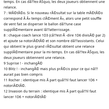
temps. En cas dâ??ex-ÃŠquo, les deux joueurs obtiennent une
relance.
7 : MÃ©tÃ©o. Si le nouveau rÃ©sultat sur la table mÃ©tÃ©o
correspond Ã Â« temps clÃ©ment Â», alors une petit souffle
de vent fait se disperser le ballon dâ??une case
supplÃ©mentaire avant lâ??atterrissage.
8 : chaque coach lance 1D3 (câ??est-Ã -dire 1D6 divisÃ© par 2)
et ajoute sa notoriÃ©tÃ© et son nombre dâ??assistants. Celui
qui obtient le plus grand rÃ©sultat obtient une relance
supplÃ©mentaire pour la mi-temps. En cas dâ??ex-ÃŠquo, les
deux joueurs obtiennent une relance.
9 Suprise ! - inchangÃ©
10 Blitz ! - inchangÃ© mais plus prÃ©cis pour ce qui nâ??
aurait pas bien compris
11 Rocher : identique mis Ã part quâ??il faut lancer 1D6 +
notoriÃ©tÃ©.
12 Invasion du terrain : identique mis Ã part quâ??il faut
lancer 1D6 + notoriÃ©tÃ©