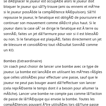
se dÃ©placer le joueur est occupÃ©e alors le joueur doit
bloquer le joueur qui sâ??y trouve (ami ou ennemi et mÃªme
si le joueur possÃšde la compÃ©tence RÃ©pulsion). Sâ??il
repousse le joueur, le fanatique est obligÃ© de poursuivre et
continuer son mouvement comme dÃ©crit plus haut. Si le
joueur dans la case oÃ¹ se dirige le fanatique est Ã terre ou
sonnÃ©, faites un jet dâ??armure pour voir si il est blessÃ©
ou non. Si le fanatique est plaquÃ©, faites directement un jet
de blessure et considÃ©rez tout rÃ©sultat SonnÃ© comme
un KO.
Bombes (Extraordinaire)
Un coach peut choisir de lancer une bombe avec ce type de
joueur. La bombe est lancÃ©e en utilisant les mÃªmes rÃšgles
que celles utilisÃ©es pour effectuer une passe, sauf que le
joueur ne peut pas bouger avant dâ??effectuer son lancer
(cela reprÃ©sente le temps dont il a besoin pour allumer la
mÃšche). Lancer une bombe ne compte pas comme lâ??action
de passe de lâ??Ã©quipe qui envoie la bombe. Toutes les
compÃ©tences pouvant Ãªtre utilisÃ©es lors dâ??une passe