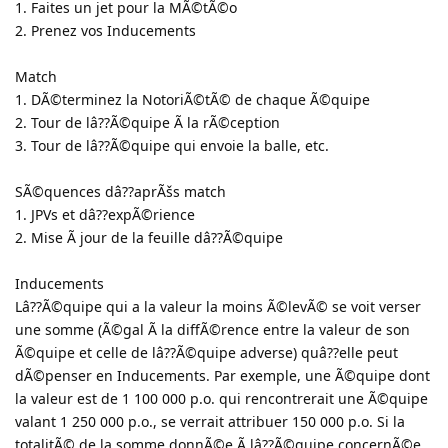
1. Faites un jet pour la MÃ©tÃ©o
2. Prenez vos Inducements
Match
1. DÃ©terminez la NotoriÃ©tÃ© de chaque Ã©quipe
2. Tour de lâ??Ã©quipe Ã la rÃ©ception
3. Tour de lâ??Ã©quipe qui envoie la balle, etc.
SÃ©quences dâ??aprÃšs match
1. JPVs et dâ??expÃ©rience
2. Mise Ã jour de la feuille dâ??Ã©quipe
Inducements
Lâ??Ã©quipe qui a la valeur la moins Ã©levÃ© se voit verser
une somme (Ã©gal Ã la diffÃ©rence entre la valeur de son
Ã©quipe et celle de lâ??Ã©quipe adverse) quâ??elle peut
dÃ©penser en Inducements. Par exemple, une Ã©quipe dont
la valeur est de 1 100 000 p.o. qui rencontrerait une Ã©quipe
valant 1 250 000 p.o., se verrait attribuer 150 000 p.o. Si la
totalitÃ© de la somme donnÃ©e Ã lâ??Ã©quipe concernÃ©e