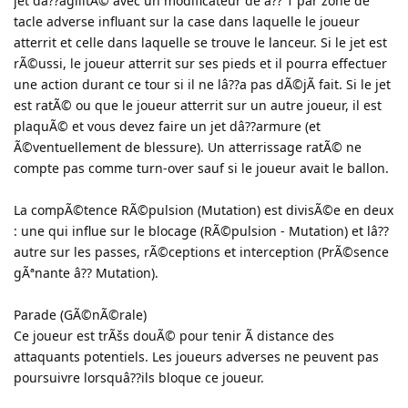
jet dâ??agilitÃ© avec un modificateur de â?? 1 par zone de
tacle adverse influant sur la case dans laquelle le joueur
atterrit et celle dans laquelle se trouve le lanceur. Si le jet est
rÃ©ussi, le joueur atterrit sur ses pieds et il pourra effectuer
une action durant ce tour si il ne lâ??a pas dÃ©jÃ fait. Si le jet
est ratÃ© ou que le joueur atterrit sur un autre joueur, il est
plaquÃ© et vous devez faire un jet dâ??armure (et
Ã©ventuellement de blessure). Un atterrissage ratÃ© ne
compte pas comme turn-over sauf si le joueur avait le ballon.
La compÃ©tence RÃ©pulsion (Mutation) est divisÃ©e en deux
: une qui influe sur le blocage (RÃ©pulsion - Mutation) et lâ??
autre sur les passes, rÃ©ceptions et interception (PrÃ©sence
gÃªnante â?? Mutation).
Parade (GÃ©nÃ©rale)
Ce joueur est trÃšs douÃ© pour tenir Ã distance des
attaquants potentiels. Les joueurs adverses ne peuvent pas
poursuivre lorsquâ??ils bloque ce joueur.