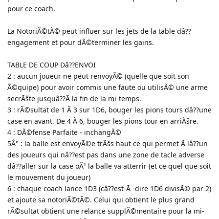
pour ce coach.
La NotoriÃ©tÃ© peut influer sur les jets de la table dâ??
engagement et pour dÃ©terminer les gains.
TABLE DE COUP Dâ??ENVOI
2 : aucun joueur ne peut renvoyÃ© (quelle que soit son
Ã©quipe) pour avoir commis une faute ou utilisÃ© une arme
secrÃšte jusquâ??Ã la fin de la mi-temps.
3 : rÃ©sultat de 1 Ã 3 sur 1D6, bouger les pions tours dâ??une
case en avant. De 4 Ã 6, bouger les pions tour en arriÃšre.
4 : DÃ©fense Parfaite - inchangÃ©
5Â° : la balle est envoyÃ©e trÃšs haut ce qui permet Ã lâ??un
des joueurs qui nâ??est pas dans une zone de tacle adverse
dâ??aller sur la case oÃ¹ la balle va atterrir (et ce quel que soit
le mouvement du joueur)
6 : chaque coach lance 1D3 (câ??est-Ã -dire 1D6 divisÃ© par 2)
et ajoute sa notoriÃ©tÃ©. Celui qui obtient le plus grand
rÃ©sultat obtient une relance supplÃ©mentaire pour la mi-