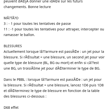
peuvent dÃ©jÃ donner une idÃ©e sur les futurs
changements. Bonne lecture
MÃ?TÃ?O
3 : - 1 pour toutes les tentatives de passe
11 : -1 pour toutes les tentatives pour attraper, intercepter ou
ramasser le ballon.
BLESSURES
Actuellement lorsque lâ??armure est passÃ©e : un jet pour la
blessure. Si rÃ©sultat = une blessure, un second jet pour voir
quelle type de blessure (BL, BG ou mort) et enfin si câ??est
une BG, un troisiÃšme jet pour dÃ©terminer le type de BG.
Dans le PBBL : lorsque lâ??armure est passÃ©e : un jet pour
la blessure. Si rÃ©sultat = une blessure, lancez 1D6 puis 1D8
et dÃ©terminez le type de blessure en fonction de la table
des blessures ci-dessous :
D68 effet