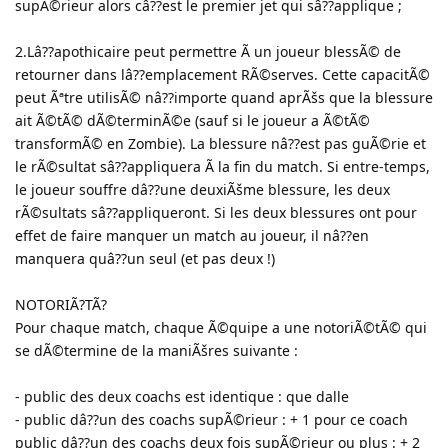
supÃ©rieur alors câ??est le premier jet qui sâ??applique ;
2.Lâ??apothicaire peut permettre Ã un joueur blessÃ© de
retourner dans lâ??emplacement RÃ©serves. Cette capacitÃ©
peut Ãªtre utilisÃ© nâ??importe quand aprÃšs que la blessure
ait Ã©tÃ© dÃ©terminÃ©e (sauf si le joueur a Ã©tÃ©
transformÃ© en Zombie). La blessure nâ??est pas guÃ©rie et
le rÃ©sultat sâ??appliquera Ã la fin du match. Si entre-temps,
le joueur souffre dâ??une deuxiÃšme blessure, les deux
rÃ©sultats sâ??appliqueront. Si les deux blessures ont pour
effet de faire manquer un match au joueur, il nâ??en
manquera quâ??un seul (et pas deux !)
NOTORIÃ?TÃ?
Pour chaque match, chaque Ã©quipe a une notoriÃ©tÃ© qui
se dÃ©termine de la maniÃšres suivante :
- public des deux coachs est identique : que dalle
- public dâ??un des coachs supÃ©rieur : + 1 pour ce coach
public dâ??un des coachs deux fois supÃ©rieur ou plus : + 2