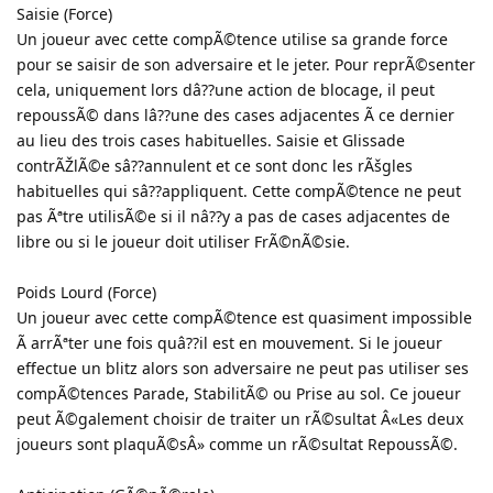
Saisie (Force)
Un joueur avec cette compÃ©tence utilise sa grande force
pour se saisir de son adversaire et le jeter. Pour reprÃ©senter
cela, uniquement lors dâ??une action de blocage, il peut
repoussÃ© dans lâ??une des cases adjacentes Ã ce dernier
au lieu des trois cases habituelles. Saisie et Glissade
contrÃŽlÃ©e sâ??annulent et ce sont donc les rÃšgles
habituelles qui sâ??appliquent. Cette compÃ©tence ne peut
pas Ãªtre utilisÃ©e si il nâ??y a pas de cases adjacentes de
libre ou si le joueur doit utiliser FrÃ©nÃ©sie.
Poids Lourd (Force)
Un joueur avec cette compÃ©tence est quasiment impossible
Ã arrÃªter une fois quâ??il est en mouvement. Si le joueur
effectue un blitz alors son adversaire ne peut pas utiliser ses
compÃ©tences Parade, StabilitÃ© ou Prise au sol. Ce joueur
peut Ã©galement choisir de traiter un rÃ©sultat Â«Les deux
joueurs sont plaquÃ©sÂ» comme un rÃ©sultat RepoussÃ©.