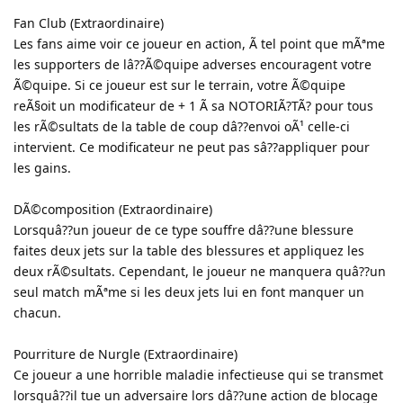
Fan Club (Extraordinaire)
Les fans aime voir ce joueur en action, Ã tel point que mÃªme
les supporters de lâ??Ã©quipe adverses encouragent votre
Ã©quipe. Si ce joueur est sur le terrain, votre Ã©quipe
reÃ§oit un modificateur de + 1 Ã sa NOTORIÃ?TÃ? pour tous
les rÃ©sultats de la table de coup dâ??envoi oÃ¹ celle-ci
intervient. Ce modificateur ne peut pas sâ??appliquer pour
les gains.
DÃ©composition (Extraordinaire)
Lorsquâ??un joueur de ce type souffre dâ??une blessure
faites deux jets sur la table des blessures et appliquez les
deux rÃ©sultats. Cependant, le joueur ne manquera quâ??un
seul match mÃªme si les deux jets lui en font manquer un
chacun.
Pourriture de Nurgle (Extraordinaire)
Ce joueur a une horrible maladie infectieuse qui se transmet
lorsquâ??il tue un adversaire lors dâ??une action de blocage