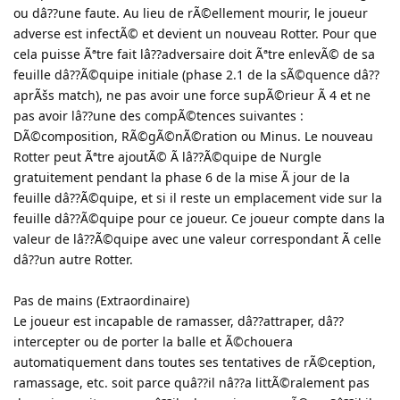
ou dâ??une faute. Au lieu de rÃ©ellement mourir, le joueur
adverse est infectÃ© et devient un nouveau Rotter. Pour que
cela puisse Ãªtre fait lâ??adversaire doit Ãªtre enlevÃ© de sa
feuille dâ??Ã©quipe initiale (phase 2.1 de la sÃ©quence dâ??
aprÃšs match), ne pas avoir une force supÃ©rieur Ã 4 et ne
pas avoir lâ??une des compÃ©tences suivantes :
DÃ©composition, RÃ©gÃ©nÃ©ration ou Minus. Le nouveau
Rotter peut Ãªtre ajoutÃ© Ã lâ??Ã©quipe de Nurgle
gratuitement pendant la phase 6 de la mise Ã jour de la
feuille dâ??Ã©quipe, et si il reste un emplacement vide sur la
feuille dâ??Ã©quipe pour ce joueur. Ce joueur compte dans la
valeur de lâ??Ã©quipe avec une valeur correspondant Ã celle
dâ??un autre Rotter.
Pas de mains (Extraordinaire)
Le joueur est incapable de ramasser, dâ??attraper, dâ??
intercepter ou de porter la balle et Ã©chouera
automatiquement dans toutes ses tentatives de rÃ©ception,
ramassage, etc. soit parce quâ??il nâ??a littÃ©ralement pas