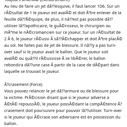
Au lieu de faire un jet dâ??esquive, il faut lancer 1D6. Sur un
rÃ©sultat de 1 le joueur est avalÃ© et doit Ãªtre enlever de la
feuille dâ??Ã©quipe, de plus, il nâ??est pas possible dâ??
utiliser lâ??apothicaire, le guÃ©risseur, le chirurgien ou
mÃªme le nÃ©cromancien sur ce joueur. Sur un rÃ©sultat de
2 Ã 6, le joueur rÃ©ussi Ã sâ??Ã©chapper et doit Ãªtre placÃ©
au sol. Ne faites pas de jet de blessure. Il nâ??y a pas turn-
over sauf si le joueur avait le ballon. Que le joueur soit
avalÃ© ou quâ??il rÃ©ussisse Ã se libÃ©rer, le ballon
rebondira dâ??une case Ã partir de la case de dÃ©part dans
laquelle se trouvait le joueur.
Ã?crasement (Force)
Vous pouvez relancer le jet dâ??armure ou de blessure pour
la victime. PrÃ©cision disant que si le joueur adverse a
Ã©tÃ© repoussÃ©, le joueur possÃ©dant la compÃ©tence Ã?
crasement doit poursuivre pour pouvoir lâ??utiliser. Turn-over
si le joueur qui Ã©crase son adversaire est en possession du
ballon.