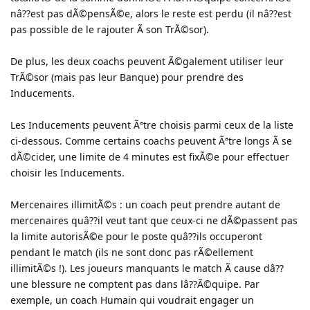
nâ??est pas dÃ©pensÃ©e, alors le reste est perdu (il nâ??est
pas possible de le rajouter Ã son TrÃ©sor).
De plus, les deux coachs peuvent Ã©galement utiliser leur
TrÃ©sor (mais pas leur Banque) pour prendre des
Inducements.
Les Inducements peuvent Ãªtre choisis parmi ceux de la liste
ci-dessous. Comme certains coachs peuvent Ãªtre longs Ã se
dÃ©cider, une limite de 4 minutes est fixÃ©e pour effectuer
choisir les Inducements.
Mercenaires illimitÃ©s : un coach peut prendre autant de
mercenaires quâ??il veut tant que ceux-ci ne dÃ©passent pas
la limite autorisÃ©e pour le poste quâ??ils occuperont
pendant le match (ils ne sont donc pas rÃ©ellement
illimitÃ©s !). Les joueurs manquants le match Ã cause dâ??
une blessure ne comptent pas dans lâ??Ã©quipe. Par
exemple, un coach Humain qui voudrait engager un