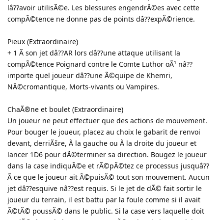
lâ??avoir utilisÃ©e. Les blessures engendrÃ©es avec cette
compÃ©tence ne donne pas de points dâ??expÃ©rience.
Pieux (Extraordinaire)
+ 1 Ã son jet dâ??AR lors dâ??une attaque utilisant la
compÃ©tence Poignard contre le Comte Luthor oÃ¹ nâ??
importe quel joueur dâ??une Ã©quipe de Khemri,
NÃ©cromantique, Morts-vivants ou Vampires.
ChaÃ®ne et boulet (Extraordinaire)
Un joueur ne peut effectuer que des actions de mouvement.
Pour bouger le joueur, placez au choix le gabarit de renvoi
devant, derriÃšre, Ã la gauche ou Ã la droite du joueur et
lancer 1D6 pour dÃ©terminer sa direction. Bougez le joueur
dans la case indiquÃ©e et rÃ©pÃ©tez ce processus jusquâ??
Ã ce que le joueur ait Ã©puisÃ© tout son mouvement. Aucun
jet dâ??esquive nâ??est requis. Si le jet de dÃ© fait sortir le
joueur du terrain, il est battu par la foule comme si il avait
Ã©tÃ© poussÃ© dans le public. Si la case vers laquelle doit