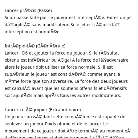
Lancer prÃ©cis (Passe)
Si un passe faite par ce joueur est interceptÃ©e. Faites un jet
dâ??agilitÃ© sans modificateur. Si le jet est rÃ©ussi lâ??
interception est annulÃ©e.
IntrÃ©piditÃ© (GÃ©nÃ©rale)
Lancer 1D6 et ajouter la force du joueur. Si le rÃ©sultat
obtenu est infÃ©rieur ou Ã©gal Ã la force de lâ??adversaire,
alors le joueur doit utiliser sa force normale. Si il est
supÃ©rieur, le joueur est considÃ©rÃ© comme ayant la
mÃªme force que son adversaire. La force des deux joueurs
est calculÃ© avant que les soutiens offensifs et dÃ©fensifs
soit ajoutÃ©s mais aprÃšs tous les autres modificateurs.
Lancer co-Ã©quipier (Extraordinaire)
Un joueur possÃ©dant cette compÃ©tence est capable de
soulever un joueur Poids plume et de le lancer. Le
mouvement de ce joueur doit Ãªtre terminÃ© au moment oÃ¹
il effectue son lancer et doit se terminer Ã cÃŽtÃ© dâ??un