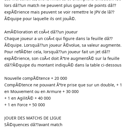
lors dâ??un match ne peuvent plus gagner de points dâ??
expÃ©rience mais peuvent se voir remettre le JPV de lâ??
Ã©quipe pour laquelle ils ont jouÃ©.
AmÃ©lioration et coÃ»t dâ??un joueur
Chaque joueur a un coÃ»t qui figure dans la feuille dâ??
Ã©quipe. Lorsquâ??un joueur Ã©volue, sa valeur augmente.
Pour reflÃ©ter cela, lorsquâ??un joueur fait un jet dâ??
expÃ©rience, son coÃ»t doit Ãªtre augmentÃ© sur la feuille
dâ??Ã©quipe du montant indiquÃ© dans la table ci-dessous
Nouvelle compÃ©tence + 20 000
CompÃ©tence ne pouvant Ãªtre prise que sur un double, + 1
en Mouvement ou en Armure + 30 000
+ 1 en AgilitÃ© + 40 000
+ 1 en Force + 50 000
JOUER DES MATCHS DE LIGUE
SÃ©quences dâ??avant match