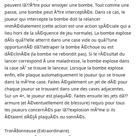
peuvent lâ??Ãªtre pour envoyer une bombe. Tout comme une
passe, une bombe peut Ãªtre interceptÃ©e. Dans ce cas, le
joueur qui intercepte la bombe doit la relancer
immÃ©diatement (cette action est une action spÃ©ciale qui a
lieu hors de la sÃ©quence de jeu normale). La bombe explose
dÃšs quâ??elle atterrit dans une case vide ou quâ??une
opportunitÃ© dâ??attraper la bombe Ã©choue ou est
dÃ©clinÃ©e (la bombe ne rebondit pas). Si le rÃ©sultat du
lancer correspond Ã une maladresse, la bombe explose dans
la case oÃ¹ se trouve le lanceur. Lorsque la bombe explose
enfin, elle plaque automatiquement le joueur qui se trouve
dans la mÃªme case. Faites Ã©galement un jet de dÃ© pour
chaque joueur se trouvant dans une des cases adjacentes.
Sur un 4+, le joueur est plaquÃ©. Faites ensuite les jets dâ??
armure (et Ã©ventuellement de blessure) requis pour tous
les joueurs concernÃ©s par lâ??explosion mÃªme si ils
Ã©taient dÃ©jÃ plaquÃ©s ou sonnÃ©s.
TronÃ§onneuse (Extraordinaire)