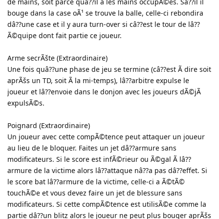
de mains, soit parce quâ??il a les mains occupÃ©es. Sâ??il il
bouge dans la case oÃ¹ se trouve la balle, celle-ci rebondira
dâ??une case et il y aura turn-over si câ??est le tour de lâ??
Ã©quipe dont fait partie ce joueur.
Arme secrÃšte (Extraordinaire)
Une fois quâ??une phase de jeu se termine (câ??est Ã dire soit
aprÃšs un TD, soit Ã la mi-temps), lâ??arbitre expulse le
joueur et lâ??envoie dans le donjon avec les joueurs dÃ©jÃ
expulsÃ©s.
Poignard (Extraordinaire)
Un joueur avec cette compÃ©tence peut attaquer un joueur
au lieu de le bloquer. Faites un jet dâ??armure sans
modificateurs. Si le score est infÃ©rieur ou Ã©gal Ã lâ??
armure de la victime alors lâ??attaque nâ??a pas dâ??effet. Si
le score bat lâ??armure de la victime, celle-ci a Ã©tÃ©
touchÃ©e et vous devez faire un jet de blessure sans
modificateurs. Si cette compÃ©tence est utilisÃ©e comme la
partie dâ??un blitz alors le joueur ne peut plus bouger aprÃšs