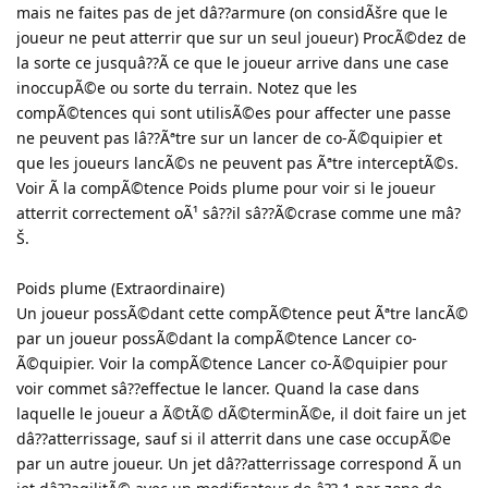
mais ne faites pas de jet dâ??armure (on considÃšre que le
joueur ne peut atterrir que sur un seul joueur) ProcÃ©dez de
la sorte ce jusquâ??Ã ce que le joueur arrive dans une case
inoccupÃ©e ou sorte du terrain. Notez que les
compÃ©tences qui sont utilisÃ©es pour affecter une passe
ne peuvent pas lâ??Ãªtre sur un lancer de co-Ã©quipier et
que les joueurs lancÃ©s ne peuvent pas Ãªtre interceptÃ©s.
Voir Ã la compÃ©tence Poids plume pour voir si le joueur
atterrit correctement oÃ¹ sâ??il sâ??Ã©crase comme une mâ?
Š.
Poids plume (Extraordinaire)
Un joueur possÃ©dant cette compÃ©tence peut Ãªtre lancÃ©
par un joueur possÃ©dant la compÃ©tence Lancer co-
Ã©quipier. Voir la compÃ©tence Lancer co-Ã©quipier pour
voir commet sâ??effectue le lancer. Quand la case dans
laquelle le joueur a Ã©tÃ© dÃ©terminÃ©e, il doit faire un jet
dâ??atterrissage, sauf si il atterrit dans une case occupÃ©e
par un autre joueur. Un jet dâ??atterrissage correspond Ã un