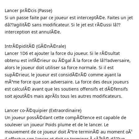
Lancer prÃ©cis (Passe)
Si un passe faite par ce joueur est interceptÃ©e. Faites un jet
dâ??agilitÃ© sans modificateur. Si le jet est rÃ©ussi lâ??
interception est annulÃ©e.
IntrÃ©piditÃ© (GÃ©nÃ©rale)
Lancer 1D6 et ajouter la force du joueur. Si le rÃ©sultat
obtenu est infÃ©rieur ou Ã©gal Ã la force de lâ??adversaire,
alors le joueur doit utiliser sa force normale. Si il est
supÃ©rieur, le joueur est considÃ©rÃ© comme ayant la
mÃªme force que son adversaire. La force des deux joueurs
est calculÃ© avant que les soutiens offensifs et dÃ©fensifs
soit ajoutÃ©s mais aprÃšs tous les autres modificateurs.
Lancer co-Ã©quipier (Extraordinaire)
Un joueur possÃ©dant cette compÃ©tence est capable de
soulever un joueur Poids plume et de le lancer. Le
mouvement de ce joueur doit Ãªtre terminÃ© au moment oÃ¹
il effectue son lancer et doit se terminer Ã cÃŽtÃ© dâ??un