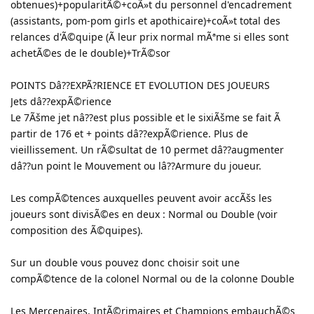
obtenues)+popularitÃ©+coÃ»t du personnel d'encadrement
(assistants, pom-pom girls et apothicaire)+coÃ»t total des
relances d'Ã©quipe (Ã leur prix normal mÃªme si elles sont
achetÃ©es de le double)+TrÃ©sor
POINTS Dâ??EXPÃ?RIENCE ET EVOLUTION DES JOUEURS
Jets dâ??expÃ©rience
Le 7Ãšme jet nâ??est plus possible et le sixiÃšme se fait Ã
partir de 176 et + points dâ??expÃ©rience. Plus de
vieillissement. Un rÃ©sultat de 10 permet dâ??augmenter
dâ??un point le Mouvement ou lâ??Armure du joueur.
Les compÃ©tences auxquelles peuvent avoir accÃšs les
joueurs sont divisÃ©es en deux : Normal ou Double (voir
composition des Ã©quipes).
Sur un double vous pouvez donc choisir soit une
compÃ©tence de la colonel Normal ou de la colonne Double
Les Mercenaires, IntÃ©rimaires et Champions embauchÃ©s