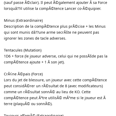
(sauf passe Ã©clair). Il peut Ã©galement ajouter Ã sa Force
lorsquâ??il utilise la compÃ©tence Lancer co-Ã©quipier.
Minus (Extraordinaire)
Description de la compÃ©tence plus prÃ©cise + les Minus
qui sont munis dâ??une arme secrÃšte ne peuvent pas
ignorer les zones de tacle adverses.
Tentacules (Mutation)
1D6 + force (le joueur adverse, celui qui ne possÃšde pas la
compÃ©tence ajoute + 1 Ã son jet).
CrÃ¢ne Ã©pais (Force)
Lors du jet de blessure, un joueur avec cette compÃ©tence
peut considÃ©rer un rÃ©sultat de 8 (avec modificateurs)
comme un rÃ©sultat sonnÃ© au lieu de KO. Cette
compÃ©tence peut Ãªtre utilisÃ© mÃªme si le joueur est Ã
terre (plaquÃ© ou sonnÃ©).
Toujours affamÃ© (Extraordinaire)