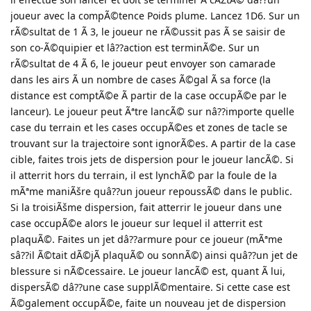
joueur avec la compÃ©tence Poids plume. Lancez 1D6. Sur un
rÃ©sultat de 1 Ã 3, le joueur ne rÃ©ussit pas Ã se saisir de
son co-Ã©quipier et lâ??action est terminÃ©e. Sur un
rÃ©sultat de 4 Ã 6, le joueur peut envoyer son camarade
dans les airs Ã un nombre de cases Ã©gal Ã sa force (la
distance est comptÃ©e Ã partir de la case occupÃ©e par le
lanceur). Le joueur peut Ãªtre lancÃ© sur nâ??importe quelle
case du terrain et les cases occupÃ©es et zones de tacle se
trouvant sur la trajectoire sont ignorÃ©es. A partir de la case
cible, faites trois jets de dispersion pour le joueur lancÃ©. Si
il atterrit hors du terrain, il est lynchÃ© par la foule de la
mÃªme maniÃšre quâ??un joueur repoussÃ© dans le public.
Si la troisiÃšme dispersion, fait atterrir le joueur dans une
case occupÃ©e alors le joueur sur lequel il atterrit est
plaquÃ©. Faites un jet dâ??armure pour ce joueur (mÃªme
sâ??il Ã©tait dÃ©jÃ plaquÃ© ou sonnÃ©) ainsi quâ??un jet de
blessure si nÃ©cessaire. Le joueur lancÃ© est, quant Ã lui,
dispersÃ© dâ??une case supplÃ©mentaire. Si cette case est
Ã©galement occupÃ©e, faite un nouveau jet de dispersion