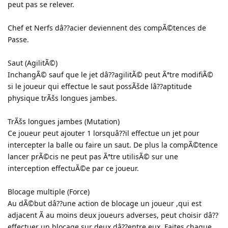
peut pas se relever.
Chef et Nerfs dâ??acier deviennent des compÃ©tences de
Passe.
Saut (AgilitÃ©)
InchangÃ© sauf que le jet dâ??agilitÃ© peut Ãªtre modifiÃ©
si le joueur qui effectue le saut possÃšde lâ??aptitude
physique trÃšs longues jambes.
TrÃšs longues jambes (Mutation)
Ce joueur peut ajouter 1 lorsquâ??il effectue un jet pour
intercepter la balle ou faire un saut. De plus la compÃ©tence
lancer prÃ©cis ne peut pas Ãªtre utilisÃ© sur une
interception effectuÃ©e par ce joueur.
Blocage multiple (Force)
Au dÃ©but dâ??une action de blocage un joueur ,qui est
adjacent Ã au moins deux joueurs adverses, peut choisir dâ??
effectuer un blocage sur deux dâ??entre eux. Faites chaque