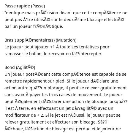
Passe rapide (Passe)
Identique mais prÃ©cision disant que cette compÃ©tence ne
peut pas Ãªtre utilisÃ© sur le deuxiÃšme blocage effectuÃ©
par un joueur frÃ©nÃ©tique.
Bras supplÃ©mentaire(s) (Mutation)
Le joueur peut ajouter +1 Ã toute ses tentatives pour
ramasser le ballon, le recevoir ou lâ??intercepter.
Bond (AgilitÃ©)
Un joueur possÃ©dant cette compÃ©tence est capable de se
remettre rapidement sur pied. Si le joueur dÃ©clare une
action autre quâ??un blocage, il peut se relever gratuitement
sans avoir Ã payer les trois cases de mouvement. Le joueur
peut Ã©galement dÃ©clarer une action de blocage lorsquâ??
il est Ã terre, en effectuant un jet dâ??agilitÃ© avec un
modificateur de + 2. Si le jet est rÃ©ussi, le joueur peut se
relever gratuitement et effectuer son blocage. Sâ??il
Ã©choue, lâ??action de blocage est perdue et le joueur ne