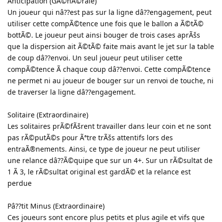
Anticipation (GÃ©nÃ©rale)
Un joueur qui nâ??est pas sur la ligne dâ??engagement, peut
utiliser cette compÃ©tence une fois que le ballon a Ã©tÃ©
bottÃ©. Le joueur peut ainsi bouger de trois cases aprÃšs
que la dispersion ait Ã©tÃ© faite mais avant le jet sur la table
de coup dâ??envoi. Un seul joueur peut utiliser cette
compÃ©tence Ã chaque coup dâ??envoi. Cette compÃ©tence
ne permet ni au joueur de bouger sur un renvoi de touche, ni
de traverser la ligne dâ??engagement.
Solitaire (Extraordinaire)
Les solitaires prÃ©fÃšrent travailler dans leur coin et ne sont
pas rÃ©putÃ©s pour Ãªtre trÃšs attentifs lors des
entraÃ®nements. Ainsi, ce type de joueur ne peut utiliser
une relance dâ??Ã©quipe que sur un 4+. Sur un rÃ©sultat de
1 Ã 3, le rÃ©sultat original est gardÃ© et la relance est
perdue
Pâ??tit Minus (Extraordinaire)
Ces joueurs sont encore plus petits et plus agile et vifs que