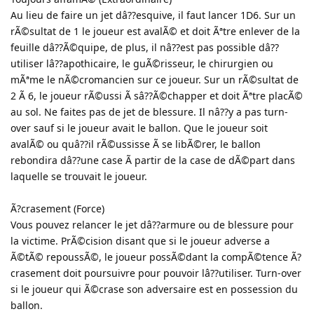
Au lieu de faire un jet dâ??esquive, il faut lancer 1D6. Sur un
rÃ©sultat de 1 le joueur est avalÃ© et doit Ãªtre enlever de la
feuille dâ??Ã©quipe, de plus, il nâ??est pas possible dâ??
utiliser lâ??apothicaire, le guÃ©risseur, le chirurgien ou
mÃªme le nÃ©cromancien sur ce joueur. Sur un rÃ©sultat de
2 Ã 6, le joueur rÃ©ussi Ã sâ??Ã©chapper et doit Ãªtre placÃ©
au sol. Ne faites pas de jet de blessure. Il nâ??y a pas turn-
over sauf si le joueur avait le ballon. Que le joueur soit
avalÃ© ou quâ??il rÃ©ussisse Ã se libÃ©rer, le ballon
rebondira dâ??une case Ã partir de la case de dÃ©part dans
laquelle se trouvait le joueur.
Ã?crasement (Force)
Vous pouvez relancer le jet dâ??armure ou de blessure pour
la victime. PrÃ©cision disant que si le joueur adverse a
Ã©tÃ© repoussÃ©, le joueur possÃ©dant la compÃ©tence Ã?
crasement doit poursuivre pour pouvoir lâ??utiliser. Turn-over
si le joueur qui Ã©crase son adversaire est en possession du
ballon.