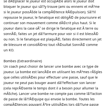
se dÃ©placer le joueur est occupÃ©e alors le joueur doit
bloquer le joueur qui sâ??y trouve (ami ou ennemi et mÃªme
si le joueur possÃšde la compÃ©tence RÃ©pulsion). Sâ??il
repousse le joueur, le fanatique est obligÃ© de poursuivre et
continuer son mouvement comme dÃ©crit plus haut. Si le
joueur dans la case oÃ¹ se dirige le fanatique est Ã terre ou
sonnÃ©, faites un jet dâ??armure pour voir si il est blessÃ©
ou non. Si le fanatique est plaquÃ©, faites directement un jet
de blessure et considÃ©rez tout rÃ©sultat SonnÃ© comme
un KO.
Bombes (Extraordinaire)
Un coach peut choisir de lancer une bombe avec ce type de
joueur. La bombe est lancÃ©e en utilisant les mÃªmes rÃšgles
que celles utilisÃ©es pour effectuer une passe, sauf que le
joueur ne peut pas bouger avant dâ??effectuer son lancer
(cela reprÃ©sente le temps dont il a besoin pour allumer la
mÃšche). Lancer une bombe ne compte pas comme lâ??action
de passe de lâ??Ã©quipe qui envoie la bombe. Toutes les
compÃ©tences pouvant Ãªtre utilisÃ©es lors dâ??une passe