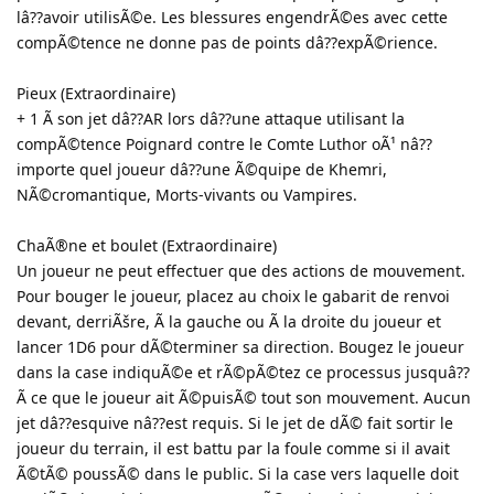
lâ??avoir utilisÃ©e. Les blessures engendrÃ©es avec cette
compÃ©tence ne donne pas de points dâ??expÃ©rience.
Pieux (Extraordinaire)
+ 1 Ã son jet dâ??AR lors dâ??une attaque utilisant la
compÃ©tence Poignard contre le Comte Luthor oÃ¹ nâ??
importe quel joueur dâ??une Ã©quipe de Khemri,
NÃ©cromantique, Morts-vivants ou Vampires.
ChaÃ®ne et boulet (Extraordinaire)
Un joueur ne peut effectuer que des actions de mouvement.
Pour bouger le joueur, placez au choix le gabarit de renvoi
devant, derriÃšre, Ã la gauche ou Ã la droite du joueur et
lancer 1D6 pour dÃ©terminer sa direction. Bougez le joueur
dans la case indiquÃ©e et rÃ©pÃ©tez ce processus jusquâ??
Ã ce que le joueur ait Ã©puisÃ© tout son mouvement. Aucun
jet dâ??esquive nâ??est requis. Si le jet de dÃ© fait sortir le
joueur du terrain, il est battu par la foule comme si il avait
Ã©tÃ© poussÃ© dans le public. Si la case vers laquelle doit