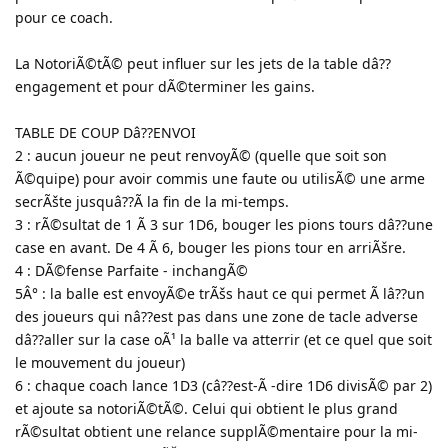
pour ce coach.
La NotoriÃ©tÃ© peut influer sur les jets de la table dâ??
engagement et pour dÃ©terminer les gains.
TABLE DE COUP Dâ??ENVOI
2 : aucun joueur ne peut renvoyÃ© (quelle que soit son
Ã©quipe) pour avoir commis une faute ou utilisÃ© une arme
secrÃšte jusquâ??Ã la fin de la mi-temps.
3 : rÃ©sultat de 1 Ã 3 sur 1D6, bouger les pions tours dâ??une
case en avant. De 4 Ã 6, bouger les pions tour en arriÃšre.
4 : DÃ©fense Parfaite - inchangÃ©
5Â° : la balle est envoyÃ©e trÃšs haut ce qui permet Ã lâ??un
des joueurs qui nâ??est pas dans une zone de tacle adverse
dâ??aller sur la case oÃ¹ la balle va atterrir (et ce quel que soit
le mouvement du joueur)
6 : chaque coach lance 1D3 (câ??est-Ã -dire 1D6 divisÃ© par 2)
et ajoute sa notoriÃ©tÃ©. Celui qui obtient le plus grand
rÃ©sultat obtient une relance supplÃ©mentaire pour la mi-