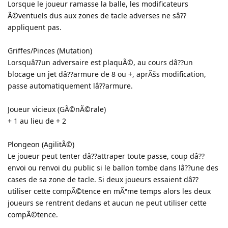
Lorsque le joueur ramasse la balle, les modificateurs
Ã©ventuels dus aux zones de tacle adverses ne sâ??
appliquent pas.
Griffes/Pinces (Mutation)
Lorsquâ??un adversaire est plaquÃ©, au cours dâ??un
blocage un jet dâ??armure de 8 ou +, aprÃšs modification,
passe automatiquement lâ??armure.
Joueur vicieux (GÃ©nÃ©rale)
+ 1 au lieu de + 2
Plongeon (AgilitÃ©)
Le joueur peut tenter dâ??attraper toute passe, coup dâ??
envoi ou renvoi du public si le ballon tombe dans lâ??une des
cases de sa zone de tacle. Si deux joueurs essaient dâ??
utiliser cette compÃ©tence en mÃªme temps alors les deux
joueurs se rentrent dedans et aucun ne peut utiliser cette
compÃ©tence.