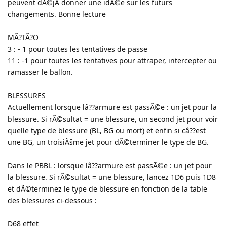
peuvent dÃ©jÃ donner une idÃ©e sur les futurs
changements. Bonne lecture
MÃ?TÃ?O
3 : - 1 pour toutes les tentatives de passe
11 : -1 pour toutes les tentatives pour attraper, intercepter ou
ramasser le ballon.
BLESSURES
Actuellement lorsque lâ??armure est passÃ©e : un jet pour la
blessure. Si rÃ©sultat = une blessure, un second jet pour voir
quelle type de blessure (BL, BG ou mort) et enfin si câ??est
une BG, un troisiÃšme jet pour dÃ©terminer le type de BG.
Dans le PBBL : lorsque lâ??armure est passÃ©e : un jet pour
la blessure. Si rÃ©sultat = une blessure, lancez 1D6 puis 1D8
et dÃ©terminez le type de blessure en fonction de la table
des blessures ci-dessous :
D68 effet