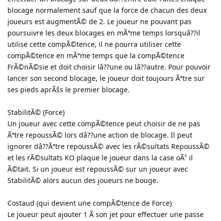
blocage normalement sauf que la force de chacun des deux
joueurs est augmentÃ© de 2. Le joueur ne pouvant pas
poursuivre les deux blocages en mÃªme temps lorsquâ??il
utilise cette compÃ©tence, il ne pourra utiliser cette
compÃ©tence en mÃªme temps que la compÃ©tence
FrÃ©nÃ©sie et doit choisir lâ??une ou lâ??autre. Pour pouvoir
lancer son second blocage, le joueur doit toujours Ãªtre sur
ses pieds aprÃšs le premier blocage.
StabilitÃ© (Force)
Un joueur avec cette compÃ©tence peut choisir de ne pas
Ãªtre repoussÃ© lors dâ??une action de blocage. Il peut
ignorer dâ??Ãªtre repoussÃ© avec les rÃ©sultats RepoussÃ©
et les rÃ©sultats KO plaque le joueur dans la case oÃ¹ il
Ã©tait. Si un joueur est repoussÃ© sur un joueur avec
StabilitÃ© alors aucun des joueurs ne bouge.
Costaud (qui devient une compÃ©tence de Force)
Le joueur peut ajouter 1 Ã son jet pour effectuer une passe