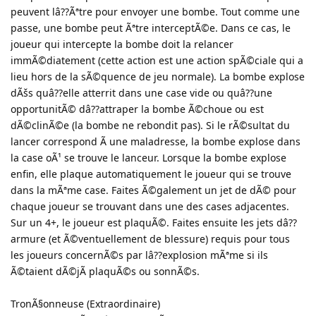
peuvent lâ??Ãªtre pour envoyer une bombe. Tout comme une
passe, une bombe peut Ãªtre interceptÃ©e. Dans ce cas, le
joueur qui intercepte la bombe doit la relancer
immÃ©diatement (cette action est une action spÃ©ciale qui a
lieu hors de la sÃ©quence de jeu normale). La bombe explose
dÃšs quâ??elle atterrit dans une case vide ou quâ??une
opportunitÃ© dâ??attraper la bombe Ã©choue ou est
dÃ©clinÃ©e (la bombe ne rebondit pas). Si le rÃ©sultat du
lancer correspond Ã une maladresse, la bombe explose dans
la case oÃ¹ se trouve le lanceur. Lorsque la bombe explose
enfin, elle plaque automatiquement le joueur qui se trouve
dans la mÃªme case. Faites Ã©galement un jet de dÃ© pour
chaque joueur se trouvant dans une des cases adjacentes.
Sur un 4+, le joueur est plaquÃ©. Faites ensuite les jets dâ??
armure (et Ã©ventuellement de blessure) requis pour tous
les joueurs concernÃ©s par lâ??explosion mÃªme si ils
Ã©taient dÃ©jÃ plaquÃ©s ou sonnÃ©s.
TronÃ§onneuse (Extraordinaire)