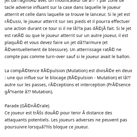
jet dâ??agilitÃ© avec un modificateur de â?? 1 par zone de
tacle adverse influant sur la case dans laquelle le joueur
atterrit et celle dans laquelle se trouve le lanceur. Si le jet est
rÃ©ussi, le joueur atterrit sur ses pieds et il pourra effectuer
une action durant ce tour si il ne lâ??a pas dÃ©jÃ fait. Si le jet
est ratÃ© ou que le joueur atterrit sur un autre joueur, il est
plaquÃ© et vous devez faire un jet dâ??armure (et
Ã©ventuellement de blessure). Un atterrissage ratÃ© ne
compte pas comme turn-over sauf si le joueur avait le ballon.
La compÃ©tence RÃ©pulsion (Mutation) est divisÃ©e en deux
: une qui influe sur le blocage (RÃ©pulsion - Mutation) et lâ??
autre sur les passes, rÃ©ceptions et interception (PrÃ©sence
gÃªnante â?? Mutation).
Parade (GÃ©nÃ©rale)
Ce joueur est trÃšs douÃ© pour tenir Ã distance des
attaquants potentiels. Les joueurs adverses ne peuvent pas
poursuivre lorsquâ??ils bloque ce joueur.