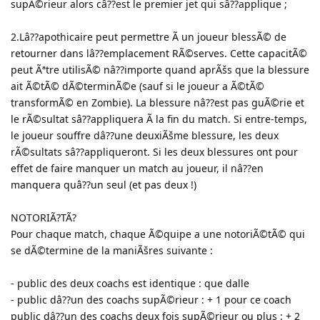
supÃ©rieur alors câ??est le premier jet qui sâ??applique ;
2.Lâ??apothicaire peut permettre Ã un joueur blessÃ© de
retourner dans lâ??emplacement RÃ©serves. Cette capacitÃ©
peut Ãªtre utilisÃ© nâ??importe quand aprÃšs que la blessure
ait Ã©tÃ© dÃ©terminÃ©e (sauf si le joueur a Ã©tÃ©
transformÃ© en Zombie). La blessure nâ??est pas guÃ©rie et
le rÃ©sultat sâ??appliquera Ã la fin du match. Si entre-temps,
le joueur souffre dâ??une deuxiÃšme blessure, les deux
rÃ©sultats sâ??appliqueront. Si les deux blessures ont pour
effet de faire manquer un match au joueur, il nâ??en
manquera quâ??un seul (et pas deux !)
NOTORIÃ?TÃ?
Pour chaque match, chaque Ã©quipe a une notoriÃ©tÃ© qui
se dÃ©termine de la maniÃšres suivante :
- public des deux coachs est identique : que dalle
- public dâ??un des coachs supÃ©rieur : + 1 pour ce coach
public dâ??un des coachs deux fois supÃ©rieur ou plus : + 2