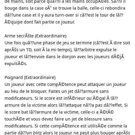
de mains, soit parce quâ??il a les mains occupÃ©es. Sâ??il il
bouge dans la case oÃ¹ se trouve la balle, celle-ci rebondira
dâ??une case et il y aura turn-over si câ??est le tour de lâ??
Ã©quipe dont fait partie ce joueur.
Arme secrÃšte (Extraordinaire)
Une fois quâ??une phase de jeu se termine (câ??est Ã dire soit
aprÃšs un TD, soit Ã la mi-temps), lâ??arbitre expulse le
joueur et lâ??envoie dans le donjon avec les joueurs dÃ©jÃ
expulsÃ©s.
Poignard (Extraordinaire)
Un joueur avec cette compÃ©tence peut attaquer un joueur
au lieu de le bloquer. Faites un jet dâ??armure sans
modificateurs. Si le score est infÃ©rieur ou Ã©gal Ã lâ??
armure de la victime alors lâ??attaque nâ??a pas dâ??effet. Si
le score bat lâ??armure de la victime, celle-ci a Ã©tÃ©
touchÃ©e et vous devez faire un jet de blessure sans
modificateurs. Si cette compÃ©tence est utilisÃ©e comme la
partie dâ??un blitz alors le joueur ne peut plus bouger aprÃšs