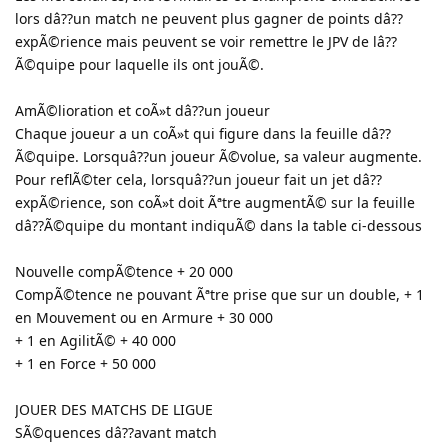
lors dâ??un match ne peuvent plus gagner de points dâ??
expÃ©rience mais peuvent se voir remettre le JPV de lâ??
Ã©quipe pour laquelle ils ont jouÃ©.
AmÃ©lioration et coÃ»t dâ??un joueur
Chaque joueur a un coÃ»t qui figure dans la feuille dâ??
Ã©quipe. Lorsquâ??un joueur Ã©volue, sa valeur augmente.
Pour reflÃ©ter cela, lorsquâ??un joueur fait un jet dâ??
expÃ©rience, son coÃ»t doit Ãªtre augmentÃ© sur la feuille
dâ??Ã©quipe du montant indiquÃ© dans la table ci-dessous
Nouvelle compÃ©tence + 20 000
CompÃ©tence ne pouvant Ãªtre prise que sur un double, + 1
en Mouvement ou en Armure + 30 000
+ 1 en AgilitÃ© + 40 000
+ 1 en Force + 50 000
JOUER DES MATCHS DE LIGUE
SÃ©quences dâ??avant match