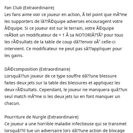
Fan Club (Extraordinaire)
Les fans aime voir ce joueur en action, Ã tel point que mÃªme
les supporters de lâ??Ã©quipe adverses encouragent votre
Ã©quipe. Si ce joueur est sur le terrain, votre Ã©quipe
reÃ§oit un modificateur de + 1 Ã sa NOTORIÃ?TÃ? pour tous
les rÃ©sultats de la table de coup dâ??envoi oÃ¹ celle-ci
intervient. Ce modificateur ne peut pas sâ??appliquer pour
les gains.
DÃ©composition (Extraordinaire)
Lorsquâ??un joueur de ce type souffre dâ??une blessure
faites deux jets sur la table des blessures et appliquez les
deux rÃ©sultats. Cependant, le joueur ne manquera quâ??un
seul match mÃªme si les deux jets lui en font manquer un
chacun.
Pourriture de Nurgle (Extraordinaire)
Ce joueur a une horrible maladie infectieuse qui se transmet
lorsquâ??il tue un adversaire lors dâ??une action de blocage