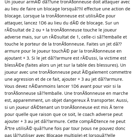
Un joueur armÃ© dâ??une tronÃ§onneuse doit attaquer avec
au lieu de faire un blocage lorsquâ??il effectue une action de
blocage. Lorsque la tronÃ§onneuse est utilisÃ©e pour
attaquer, lancez 1D6 au lieu du dÃ© de blocage. Sur un
rÃ©sultat de 2 ou + la tronÃ§onneuse touche le joueur
adverse mais, sur un rÃ©sultat de 1, celle-ci sâ??emballe et
touche le porteur de la tronÃ§onneuse. Faites un jet dâ??
armure pour le joueur touchÃ© par la tronÃ§onneuse en
ajoutant + 3. Si le jet dâ??armure est rÃ©ussi, la victime est
blessÃ©e (faites alors un jet sur la table des blessures). Un
joueur avec une tronÃ§onneuse peut Ã©galement commettre
une agression et de ce fait, ajouter + 3 au jet dâ??armure.
Vous devez nÃ©anmoins lancer 1D6 avant pour voir si la
tronÃ§onneuse sâ??emballe. Une tronÃ§onneuse en marche
est, apparemment, un objet dangereux Ã transporter. Aussi,
si un joueur dÃ©tenant un tronÃ§onneuse est mis Ã terre
pour quelle que raison que ce soit, le coach adverse peut
ajouter + 3 au jet dâ??armure. Cette compÃ©tence ne peut
Ãªtre utilisÃ© quâ??une fois par tour (vous ne pouvez donc
pas lâ??utiliser avec Blocage multiple) et lorsquâ??elle