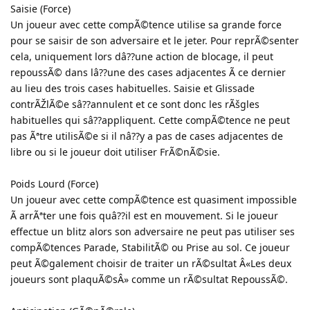
Saisie (Force)
Un joueur avec cette compÃ©tence utilise sa grande force
pour se saisir de son adversaire et le jeter. Pour reprÃ©senter
cela, uniquement lors dâ??une action de blocage, il peut
repoussÃ© dans lâ??une des cases adjacentes Ã ce dernier
au lieu des trois cases habituelles. Saisie et Glissade
contrÃŽlÃ©e sâ??annulent et ce sont donc les rÃšgles
habituelles qui sâ??appliquent. Cette compÃ©tence ne peut
pas Ãªtre utilisÃ©e si il nâ??y a pas de cases adjacentes de
libre ou si le joueur doit utiliser FrÃ©nÃ©sie.
Poids Lourd (Force)
Un joueur avec cette compÃ©tence est quasiment impossible
Ã arrÃªter une fois quâ??il est en mouvement. Si le joueur
effectue un blitz alors son adversaire ne peut pas utiliser ses
compÃ©tences Parade, StabilitÃ© ou Prise au sol. Ce joueur
peut Ã©galement choisir de traiter un rÃ©sultat Â«Les deux
joueurs sont plaquÃ©sÂ» comme un rÃ©sultat RepoussÃ©.