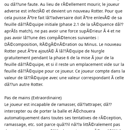
ou dâ??une faute. Au lieu de rÃ©ellement mourir, le joueur
adverse est infectÃ© et devient un nouveau Rotter. Pour que
cela puisse Ãªtre fait lâ??adversaire doit Ãªtre enlevÃ© de sa
feuille dâ??Ã©quipe initiale (phase 2.1 de la sÃ©quence dâ??
aprÃšs match), ne pas avoir une force supÃ©rieur Ã 4 et ne
pas avoir lâ??une des compÃ©tences suivantes :
DÃ©composition, RÃ©gÃ©nÃ©ration ou Minus. Le nouveau
Rotter peut Ãªtre ajoutÃ© Ã lâ??Ã©quipe de Nurgle
gratuitement pendant la phase 6 de la mise Ã jour de la
feuille dâ??Ã©quipe, et si il reste un emplacement vide sur la
feuille dâ??Ã©quipe pour ce joueur. Ce joueur compte dans la
valeur de lâ??Ã©quipe avec une valeur correspondant Ã celle
dâ??un autre Rotter.
Pas de mains (Extraordinaire)
Le joueur est incapable de ramasser, dâ??attraper, dâ??
intercepter ou de porter la balle et Ã©chouera
automatiquement dans toutes ses tentatives de rÃ©ception,
ramassage, etc. soit parce quâ??il nâ??a littÃ©ralement pas