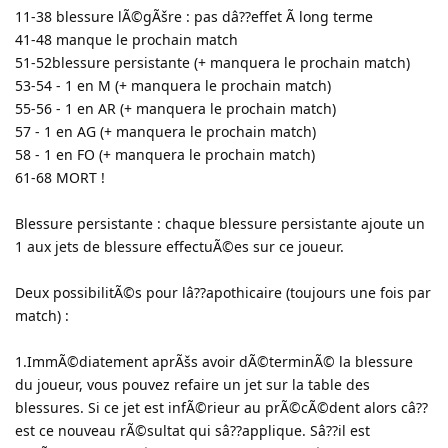
11-38 blessure lÃ©gÃšre : pas dâ??effet Ã long terme
41-48 manque le prochain match
51-52blessure persistante (+ manquera le prochain match)
53-54 - 1 en M (+ manquera le prochain match)
55-56 - 1 en AR (+ manquera le prochain match)
57 - 1 en AG (+ manquera le prochain match)
58 - 1 en FO (+ manquera le prochain match)
61-68 MORT !
Blessure persistante : chaque blessure persistante ajoute un
1 aux jets de blessure effectuÃ©es sur ce joueur.
Deux possibilitÃ©s pour lâ??apothicaire (toujours une fois par
match) :
1.ImmÃ©diatement aprÃšs avoir dÃ©terminÃ© la blessure
du joueur, vous pouvez refaire un jet sur la table des
blessures. Si ce jet est infÃ©rieur au prÃ©cÃ©dent alors câ??
est ce nouveau rÃ©sultat qui sâ??applique. Sâ??il est