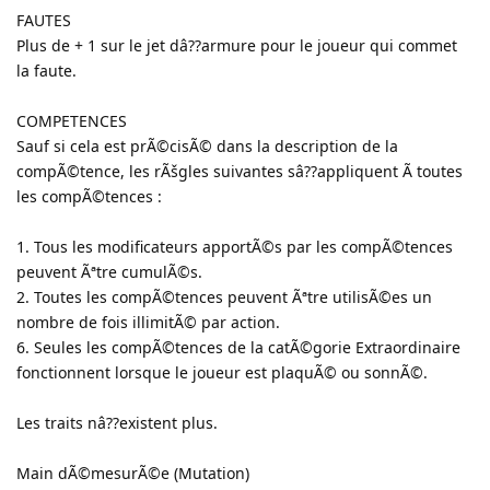
FAUTES
Plus de + 1 sur le jet dâ??armure pour le joueur qui commet
la faute.
COMPETENCES
Sauf si cela est prÃ©cisÃ© dans la description de la
compÃ©tence, les rÃšgles suivantes sâ??appliquent Ã toutes
les compÃ©tences :
1. Tous les modificateurs apportÃ©s par les compÃ©tences
peuvent Ãªtre cumulÃ©s.
2. Toutes les compÃ©tences peuvent Ãªtre utilisÃ©es un
nombre de fois illimitÃ© par action.
6. Seules les compÃ©tences de la catÃ©gorie Extraordinaire
fonctionnent lorsque le joueur est plaquÃ© ou sonnÃ©.
Les traits nâ??existent plus.
Main dÃ©mesurÃ©e (Mutation)