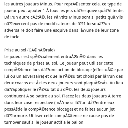
les autres joueurs Minus. Pour reprÃ©senter cela, ce type de
joueur peut ajouter 1 Ã tous les jets dâ??esquive quâ??il tente.
Dâ??un autre cÃŽtÃ©, les Pâ??tits Minus sont si petits quâ??ils
nâ??exercent pas de modificateurs de â??1 lorsquâ??un
adversaire doit faire une esquive dans lâ??une de leur zone
de tacle.
Prise au sol (GÃ©nÃ©rale)
Le joueur est spÃ©cialement entraÃ®nÃ© dans les
techniques de prises au sol. Ce joueur peut utiliser cette
compÃ©tence lors dâ??une action de blocage (effectuÃ©e par
lui ou un adversaire) et que le rÃ©sultat choisi par lâ??un des
deux coachs est Â«Les deux joueurs sont plaquÃ©sÂ». Au lieu
dâ??appliquer le rÃ©sultat du dÃ©, les deux joueurs
continuent Ã se battre au sol. Placez les deux joueurs Ã terre
dans leur case respective (mÃªme si lâ??un dâ??entre eux
possÃšde la compÃ©tence blocage) et ne faites aucun jet
dâ??armure. Utiliser cette compÃ©tence ne cause pas de
turnover sauf si le joueur actif a le ballon.