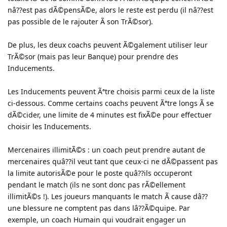
nâ??est pas dÃ©pensÃ©e, alors le reste est perdu (il nâ??est
pas possible de le rajouter Ã son TrÃ©sor).
De plus, les deux coachs peuvent Ã©galement utiliser leur
TrÃ©sor (mais pas leur Banque) pour prendre des
Inducements.
Les Inducements peuvent Ãªtre choisis parmi ceux de la liste
ci-dessous. Comme certains coachs peuvent Ãªtre longs Ã se
dÃ©cider, une limite de 4 minutes est fixÃ©e pour effectuer
choisir les Inducements.
Mercenaires illimitÃ©s : un coach peut prendre autant de
mercenaires quâ??il veut tant que ceux-ci ne dÃ©passent pas
la limite autorisÃ©e pour le poste quâ??ils occuperont
pendant le match (ils ne sont donc pas rÃ©ellement
illimitÃ©s !). Les joueurs manquants le match Ã cause dâ??
une blessure ne comptent pas dans lâ??Ã©quipe. Par
exemple, un coach Humain qui voudrait engager un