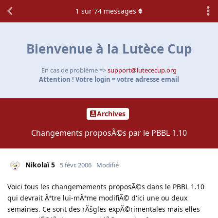
1
sur
74
messages
Bienvenue à la Lutèce Cup
En cas de problème =>
support@lutececup.org
Attention ! Votre login = votre adresse email
Archives
Changements proposÃ©s par le PBBL 1.10
Nikolaï 5
5 févr. 2006
Modifié
Voici tous les changemements proposÃ©s dans le PBBL 1.10
qui devrait Ãªtre lui-mÃªme modifiÃ© d'ici une ou deux
semaines. Ce sont des rÃšgles expÃ©rimentales mais elles