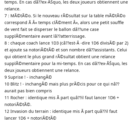
temps. En cas dâ??ex-ÃŠquo, les deux joueurs obtiennent une
relance.
7 : MÃ©tÃ©o. Si le nouveau rÃ©sultat sur la table mÃ©tÃ©o
correspond Ã Â« temps clÃ©ment Â», alors une petit souffle
de vent fait se disperser le ballon dâ??une case
supplÃ©mentaire avant lâ??atterrissage.
8 : chaque coach lance 1D3 (câ??est-Ã -dire 1D6 divisÃ© par 2)
et ajoute sa notoriÃ©tÃ© et son nombre dâ??assistants. Celui
qui obtient le plus grand rÃ©sultat obtient une relance
supplÃ©mentaire pour la mi-temps. En cas dâ??ex-ÃŠquo, les
deux joueurs obtiennent une relance.
9 Suprise ! - inchangÃ©
10 Blitz ! - inchangÃ© mais plus prÃ©cis pour ce qui nâ??
aurait pas bien compris
11 Rocher : identique mis Ã part quâ??il faut lancer 1D6 +
notoriÃ©tÃ©.
12 Invasion du terrain : identique mis Ã part quâ??il faut
lancer 1D6 + notoriÃ©tÃ©