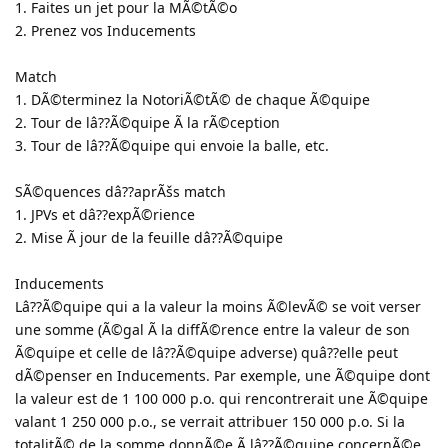
1. Faites un jet pour la MÃ©tÃ©o
2. Prenez vos Inducements
Match
1. DÃ©terminez la NotoriÃ©tÃ© de chaque Ã©quipe
2. Tour de lâ??Ã©quipe Ã la rÃ©ception
3. Tour de lâ??Ã©quipe qui envoie la balle, etc.
SÃ©quences dâ??aprÃšs match
1. JPVs et dâ??expÃ©rience
2. Mise Ã jour de la feuille dâ??Ã©quipe
Inducements
Lâ??Ã©quipe qui a la valeur la moins Ã©levÃ© se voit verser
une somme (Ã©gal Ã la diffÃ©rence entre la valeur de son
Ã©quipe et celle de lâ??Ã©quipe adverse) quâ??elle peut
dÃ©penser en Inducements. Par exemple, une Ã©quipe dont
la valeur est de 1 100 000 p.o. qui rencontrerait une Ã©quipe
valant 1 250 000 p.o., se verrait attribuer 150 000 p.o. Si la
totalitÃ© de la somme donnÃ©e Ã lâ??Ã©quipe concernÃ©e