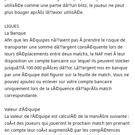
utilisÃ©e comme une partie dâ??un blitz, le joueur ne peut
plus bouger aprÃšs lâ??avoir utilisÃ©e.
LIGUES
La Banque
Afin que les Ã©quipes nâ??aient pas Ã prendre le risque de
transporter une somme dâ??argent consÃ©quente lors de
leurs dÃ©placements entre deux matchs, la NAF met Ã leur
disposition un compte bancaire sur lequel ils peuvent stocker
jusquâ??Ã 100.000 piÃšces dâ??or. Lâ??argent mis en banque
par une Ã©quipe doit figurer sur la feuille de match. Vous ne
pouvez ajoutez ou enlever sur votre compte bancaire
uniquement lors de la sÃ©quence dâ??aprÃšs match
correspondante.
Valeur d'Ã©quipe
La valeur de l'Ã©quipe est calculÃ© de la maniÃšre suivante :
coÃ»t des joueurs qui joueront le prochain match (en prenant
en compte leur coÃ»t augmentÃ© par les compÃ©tences