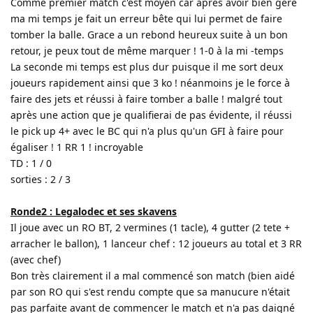
Comme premier match c'est moyen car après avoir bien géré
ma mi temps je fait un erreur bête qui lui permet de faire
tomber la balle. Grace a un rebond heureux suite à un bon
retour, je peux tout de même marquer ! 1-0 à la mi -temps
La seconde mi temps est plus dur puisque il me sort deux
joueurs rapidement ainsi que 3 ko ! néanmoins je le force à
faire des jets et réussi à faire tomber a balle ! malgré tout
après une action que je qualifierai de pas évidente, il réussi
le pick up 4+ avec le BC qui n'a plus qu'un GFI à faire pour
égaliser ! 1 RR 1 ! incroyable
TD : 1 / 0
sorties : 2 / 3
Ronde2 : Legalodec et ses skavens
Il joue avec un RO BT, 2 vermines (1 tacle), 4 gutter (2 tete +
arracher le ballon), 1 lanceur chef : 12 joueurs au total et 3 RR
(avec chef)
Bon très clairement il a mal commencé son match (bien aidé
par son RO qui s'est rendu compte que sa manucure n'était
pas parfaite avant de commencer le match et n'a pas daigné