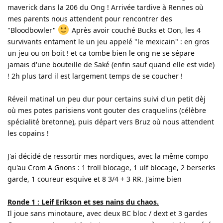
maverick dans la 206 du Ong ! Arrivée tardive à Rennes où
mes parents nous attendent pour rencontrer des
"Bloodbowler"
Après avoir couché Bucks et Oon, les 4
survivants entament le un jeu appelé "le mexicain" : en gros
un jeu ou on boit ! et ca tombe bien le ong ne se sépare
jamais d'une bouteille de Saké (enfin sauf quand elle est vide)
! 2h plus tard il est largement temps de se coucher !
Réveil matinal un peu dur pour certains suivi d'un petit dèj
où mes potes parisiens vont gouter des craquelins (célèbre
spécialité bretonne), puis départ vers Bruz où nous attendent
les copains !
J'ai décidé de ressortir mes nordiques, avec la même compo
qu'au Crom A Gnons : 1 troll blocage, 1 ulf blocage, 2 berserks
garde, 1 coureur esquive et 8 3/4 + 3 RR. J'aime bien
Ronde 1 : Leif Erikson et ses nains du chaos.
Il joue sans minotaure, avec deux BC bloc / dext et 3 gardes