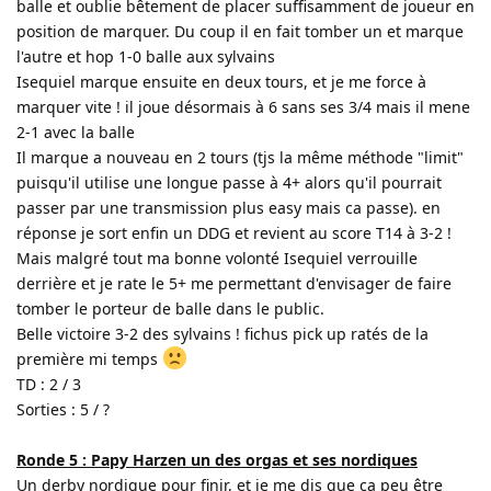
balle et oublie bêtement de placer suffisamment de joueur en
position de marquer. Du coup il en fait tomber un et marque
l'autre et hop 1-0 balle aux sylvains
Isequiel marque ensuite en deux tours, et je me force à
marquer vite ! il joue désormais à 6 sans ses 3/4 mais il mene
2-1 avec la balle
Il marque a nouveau en 2 tours (tjs la même méthode "limit"
puisqu'il utilise une longue passe à 4+ alors qu'il pourrait
passer par une transmission plus easy mais ca passe). en
réponse je sort enfin un DDG et revient au score T14 à 3-2 !
Mais malgré tout ma bonne volonté Isequiel verrouille
derrière et je rate le 5+ me permettant d'envisager de faire
tomber le porteur de balle dans le public.
Belle victoire 3-2 des sylvains ! fichus pick up ratés de la
première mi temps
TD : 2 / 3
Sorties : 5 / ?
Ronde 5 : Papy Harzen un des orgas et ses nordiques
Un derby nordique pour finir, et je me dis que ca peu être