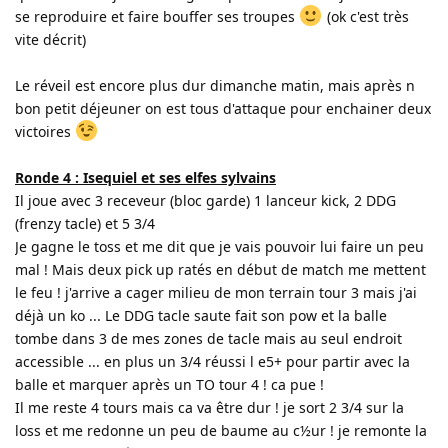
se reproduire et faire bouffer ses troupes
(ok c'est très
vite décrit)
Le réveil est encore plus dur dimanche matin, mais après n
bon petit déjeuner on est tous d'attaque pour enchainer deux
victoires
Ronde 4 : Isequiel et ses elfes sylvains
Il joue avec 3 receveur (bloc garde) 1 lanceur kick, 2 DDG
(frenzy tacle) et 5 3/4
Je gagne le toss et me dit que je vais pouvoir lui faire un peu
mal ! Mais deux pick up ratés en début de match me mettent
le feu ! j'arrive a cager milieu de mon terrain tour 3 mais j'ai
déjà un ko ... Le DDG tacle saute fait son pow et la balle
tombe dans 3 de mes zones de tacle mais au seul endroit
accessible ... en plus un 3/4 réussi l e5+ pour partir avec la
balle et marquer après un TO tour 4 ! ca pue !
Il me reste 4 tours mais ca va être dur ! je sort 2 3/4 sur la
loss et me redonne un peu de baume au c½ur ! je remonte la