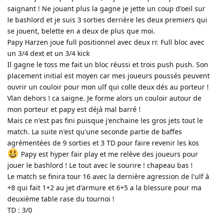
saignant ! Ne jouant plus la gagne je jette un coup d'oeil sur
le bashlord et je suis 3 sorties derrière les deux premiers qui
se jouent, belette en a deux de plus que moi.
Papy Harzen joue full positionnel avec deux rr. Full bloc avec
un 3/4 dext et un 3/4 kick
Il gagne le toss me fait un bloc réussi et trois push push. Son
placement initial est moyen car mes joueurs poussés peuvent
ouvrir un couloir pour mon ulf qui colle deux dés au porteur !
Vlan dehors ! ca saigne. Je forme alors un couloir autour de
mon porteur et papy est déjà mal barré !
Mais ce n'est pas fini puisque j'enchaine les gros jets tout le
match. La suite n'est qu'une seconde partie de baffes
agrémentées de 9 sorties et 3 TD pour faire revenir les kos
Papy est hyper fair play et me relève des joueurs pour
jouer le bashlord ! Le tout avec le sourire ! chapeau bas !
Le match se finira tour 16 avec la dernière agression de l'ulf à
+8 qui fait 1+2 au jet d'armure et 6+5 a la blessure pour ma
deuxième table rase du tournoi !
TD : 3/0