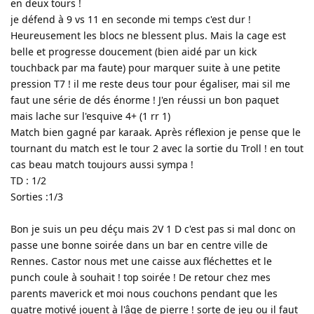
en deux tours !
je défend à 9 vs 11 en seconde mi temps c'est dur !
Heureusement les blocs ne blessent plus. Mais la cage est
belle et progresse doucement (bien aidé par un kick
touchback par ma faute) pour marquer suite à une petite
pression T7 ! il me reste deus tour pour égaliser, mai sil me
faut une série de dés énorme ! J'en réussi un bon paquet
mais lache sur l'esquive 4+ (1 rr 1)
Match bien gagné par karaak. Après réflexion je pense que le
tournant du match est le tour 2 avec la sortie du Troll ! en tout
cas beau match toujours aussi sympa !
TD : 1/2
Sorties :1/3
Bon je suis un peu déçu mais 2V 1 D c'est pas si mal donc on
passe une bonne soirée dans un bar en centre ville de
Rennes. Castor nous met une caisse aux fléchettes et le
punch coule à souhait ! top soirée ! De retour chez mes
parents maverick et moi nous couchons pendant que les
quatre motivé jouent à l'âge de pierre ! sorte de jeu ou il faut