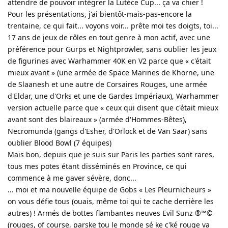
attendre de pouvoir intégrer la Lutèce Cup... ça va chier !
Pour les présentations, j'ai bientôt-mais-pas-encore la
trentaine, ce qui fait... voyons voir... prête moi tes doigts, toi...
17 ans de jeux de rôles en tout genre à mon actif, avec une
préférence pour Gurps et Nightprowler, sans oublier les jeux
de figurines avec Warhammer 40K en V2 parce que « c'était
mieux avant » (une armée de Space Marines de Khorne, une
de Slaanesh et une autre de Corsaires Rouges, une armée
d'Eldar, une d'Orks et une de Gardes Impériaux), Warhammer
version actuelle parce que « ceux qui disent que c'était mieux
avant sont des blaireaux » (armée d'Hommes-Bêtes),
Necromunda (gangs d'Esher, d'Orlock et de Van Saar) sans
oublier Blood Bowl (7 équipes)
Mais bon, depuis que je suis sur Paris les parties sont rares,
tous mes potes étant disséminés en Province, ce qui
commence à me gaver sévère, donc...
... moi et ma nouvelle équipe de Gobs « Les Pleurnicheurs »
on vous défie tous (ouais, même toi qui te cache derrière les
autres) ! Armés de bottes flambantes neuves Evil Sunz ®™©
(rouges, of course, parske tou le monde sé ke c'ké rouge va