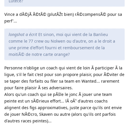
Lutece?
Vince a dÃ©jÃ Ã©tÃ© (plutÃŽt bien) rÃ©compensÃ© pour sa
perf'...
longshot a écrit
Et sinon, moi qui vient de la Banlieu
comme le 77 crew ou Nolwen ou d'autre, on a le droit a
une prime d'effort fourni et remboursement de la
moitiÃ© de notre carte orange?
Personne n'oblige un coach qui vient de loin Ã participer Ã la
ligue, s'il le fait c'est pour son propore plaisir, pour Ã©viter de
se taper des forfaits ou filer sa team en Wanted... rarement
pour faire plaisir Ã ses adversaires.
Alors qu'un coach qui se pÃšle le jonc Ã jouer une team
peinte est un sÃ©rieux effort... lÃ oÃ¹ d'autres coachs
alignent des figs approximatives, juste parce qu'ils ont envie
de jouer NÃ©cro, Skaven ou autre (alors qu'ils ont parfois
d'autres races peintes)...