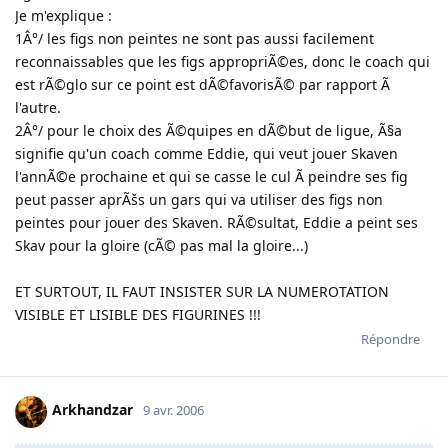
Je m'explique :
1Â°/ les figs non peintes ne sont pas aussi facilement
reconnaissables que les figs appropriÃ©es, donc le coach qui
est rÃ©glo sur ce point est dÃ©favorisÃ© par rapport Ã
l'autre.
2Â°/ pour le choix des Ã©quipes en dÃ©but de ligue, Ã§a
signifie qu'un coach comme Eddie, qui veut jouer Skaven
l'annÃ©e prochaine et qui se casse le cul Ã peindre ses fig
peut passer aprÃšs un gars qui va utiliser des figs non
peintes pour jouer des Skaven. RÃ©sultat, Eddie a peint ses
Skav pour la gloire (cÃ© pas mal la gloire...)
ET SURTOUT, IL FAUT INSISTER SUR LA NUMEROTATION
VISIBLE ET LISIBLE DES FIGURINES !!!
Répondre
Arkhandzar
9 avr. 2006