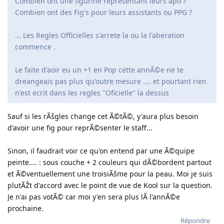
Combien ont une figurine representant leurs apo ?
Combien ont des Fig's pour leurs assistants ou PPG ?
... Les Regles Officielles s'arrete la ou la l'aberation
commence .
Le faite d'aoir eu un +1 en Pop cette annÃ©e ne te
dreangeais pas plus qu'outre mesure .... et pourtant rien
n'est ecrit dans les regles "Oficielle" la dessus
Sauf si les rÃšgles change cet Ã©tÃ©, y'aura plus besoin
d'avoir une fig pour reprÃ©senter le staff...
Sinon, il faudrait voir ce qu'on entend par une Ã©quipe
peinte.... : sous couche + 2 couleurs qui dÃ©bordent partout
et Ã©ventuellement une troisiÃšme pour la peau. Moi je suis
plutÃŽt d'accord avec le point de vue de Kool sur la question.
Je n'ai pas votÃ© car moi y'en sera plus lÃ l'annÃ©e
prochaine.
Répondre