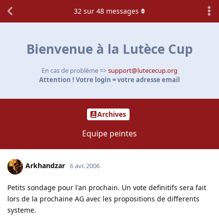
32
sur
48
messages
Bienvenue à la Lutèce Cup
En cas de problème =>
support@lutececup.org
Attention ! Votre login = votre adresse email
Archives
Equipe peintes
Arkhandzar
6 avr. 2006
Petits sondage pour l'an prochain. Un vote definitifs sera fait
lors de la prochaine AG avec les propositions de differents
systeme.