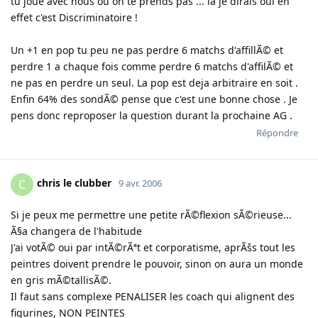
tu joue avec nous ou on te prends pas ... la je dirais oui en
effet c'est Discriminatoire !
Un +1 en pop tu peu ne pas perdre 6 matchs d'affillÃ© et
perdre 1 a chaque fois comme perdre 6 matchs d'affilÃ© et
ne pas en perdre un seul. La pop est deja arbitraire en soit .
Enfin 64% des sondÃ© pense que c'est une bonne chose . Je
pens donc reproposer la question durant la prochaine AG .
Répondre
chris le clubber
C
9 avr. 2006
Si je peux me permettre une petite rÃ©flexion sÃ©rieuse...
Ã§a changera de l'habitude
J'ai votÃ© oui par intÃ©rÃªt et corporatisme, aprÃšs tout les
peintres doivent prendre le pouvoir, sinon on aura un monde
en gris mÃ©tallisÃ©.
Il faut sans complexe PENALISER les coach qui alignent des
figurines, NON PEINTES