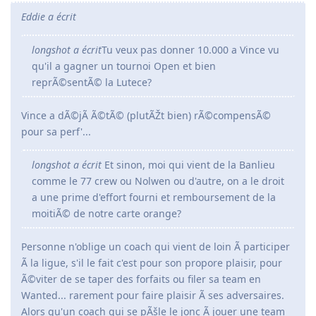
Eddie a écrit
longshot a écrit
Tu veux pas donner 10.000 a Vince vu
qu'il a gagner un tournoi Open et bien
reprÃ©sentÃ© la Lutece?
Vince a dÃ©jÃ Ã©tÃ© (plutÃŽt bien) rÃ©compensÃ©
pour sa perf'...
longshot a écrit
Et sinon, moi qui vient de la Banlieu
comme le 77 crew ou Nolwen ou d'autre, on a le droit
a une prime d'effort fourni et remboursement de la
moitiÃ© de notre carte orange?
Personne n'oblige un coach qui vient de loin Ã participer
Ã la ligue, s'il le fait c'est pour son propore plaisir, pour
Ã©viter de se taper des forfaits ou filer sa team en
Wanted... rarement pour faire plaisir Ã ses adversaires.
Alors qu'un coach qui se pÃšle le jonc Ã jouer une team