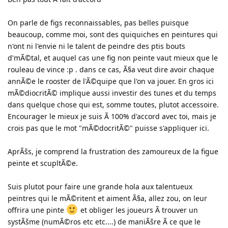
On parle de figs reconnaissables, pas belles puisque
beaucoup, comme moi, sont des quiquiches en peintures qui
n'ont ni l'envie ni le talent de peindre des ptis bouts
d'mÃ©tal, et auquel cas une fig non peinte vaut mieux que le
rouleau de vince :p . dans ce cas, Ã§a veut dire avoir chaque
annÃ©e le rooster de l'Ã©quipe que l'on va jouer. En gros ici
mÃ©diocritÃ© implique aussi investir des tunes et du temps
dans quelque chose qui est, somme toutes, plutot accessoire.
Encourager le mieux je suis Ã 100% d'accord avec toi, mais je
crois pas que le mot "mÃ©docritÃ©" puisse s'appliquer ici.
AprÃšs, je comprend la frustration des zamoureux de la figue
peinte et scupltÃ©e.
Suis plutot pour faire une grande hola aux talentueux
peintres qui le mÃ©ritent et aiment Ã§a, allez zou, on leur
offrira une pinte
et obliger les joueurs Ã trouver un
systÃšme (numÃ©ros etc etc....) de maniÃšre Ã ce que le