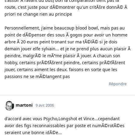
s'assoir Ã l'avant du bus) bon la comparaison tient pas la
route, c'est juste pour dÃ©montrer qu'un critÃšre donnÃ© Ã
priori ne change rien au principe
Personnellement, j'aime beaucoup blood bowl, mais pas au
point de dÃ©penser des sous Ã gogos pour avoir un homme
arbre Ã 20 euros peint tronant sur ma tÃ©lÃ© si je dois
demain jouer elfe sylvain... et je ne prend plus aucun plaisir Ã
peindre, malgrÃ© le mÃªme plaisir Ã jouer. A chacun son
hobby, certains prÃ©fÃšrent peindre, certains prÃ©fÃšrent
jouer, certains aiment les deux. faisons en sorte que les
passions ne se mÃ©langent pas
Répondre
martoni
9 avr. 2006
d'accord avec vous Psycho,Longshot et Vince...cependant
avoir des figs reconnaissables par poste et numÃ©rotÃ©es
seraient une bonne idÃ©e...