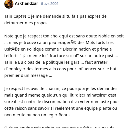
Arkhandzar
6 avr. 2006
Tain Capt'N C je me demande si tu fais pas expres de
detourner mes propos
Note que je respect ton choix qui est sans doute Noble en soit
... mais je trouve ca un peu exagerÃ© des Mots forts tres
UsitÃ©s en Politique comme " Discrimination et prime a
l'efforts " j'ai meme lu " fracture social" sur un autre post ...
Tain le BB c pas de la politique les gars ... faut arreter
d'employer des termes a la cons pour influencer sur le but
premier d'un message ...
Je respect les avis de chacun, ce pourquoi je les demandes
mais quand meme quelqu'un qui lit "discriminatoire" c'est
sure il est contre le discrimination il va voter non juste pour
cette raison sans savoir si reelement une equipe piente ou
non merite ou non un leger Bonus
Qu'une equipe soit peinte ou non est un faite . y a pas de