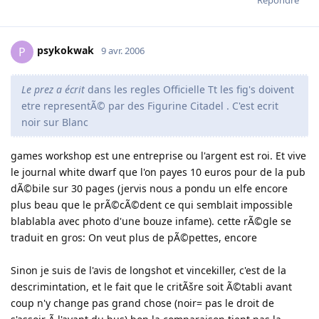
psykokwak
P
9 avr. 2006
Le prez a écrit
dans les regles Officielle Tt les fig's doivent
etre representÃ© par des Figurine Citadel . C'est ecrit
noir sur Blanc
games workshop est une entreprise ou l'argent est roi. Et vive
le journal white dwarf que l'on payes 10 euros pour de la pub
dÃ©bile sur 30 pages (jervis nous a pondu un elfe encore
plus beau que le prÃ©cÃ©dent ce qui semblait impossible
blablabla avec photo d'une bouze infame). cette rÃ©gle se
traduit en gros: On veut plus de pÃ©pettes, encore
Sinon je suis de l'avis de longshot et vincekiller, c'est de la
descrimintation, et le fait que le critÃšre soit Ã©tabli avant
coup n'y change pas grand chose (noir= pas le droit de