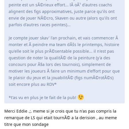
peinte est un sÃ©rieux effort... lÃ oÃ¹ d'autres coachs
alignent des figs approximatives, juste parce qu'ils ont
envie de jouer NÃ©cro, Skaven ou autre (alors qu'ils ont
parfois d'autres races peintes)...
Je compte jouer skav' l'an prochain, et vais commencer Ã
monter et Ã peindre ma team dÃšs le printemps, histoire
qu'elle soit le plus prÃ©sentable possible... il n'est pas
question de noter la qualitÃ© de la peinture (y'a des
concours pour Ã§a lors des tournois), simplement de
motiver les joueurs Ã faire un minimum d'effort pour que
le plaisir du jeux et la jouabilitÃ© (figs numÃ©rotÃ©s)
soit encore plus au RDV*
*t'as vu en plus je te fait de la pub!
Merci Eddie .;. meme si je crois que tu n'as pas compris la
remarque de LS qui etait tournÃ© a la derision , au meme
titre que mon sondage