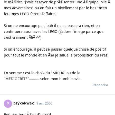
le mÃ©rite "j'vais essayer de prÃ©senter une Ã©quipe jolie Ã
mes adversaires" ou on fait un nivellement par le bas "m'en
fout mes LEGO feront l'affaire".
Si on ne encourage pas, bah il ne se passera rien, et on
continuera aussi avec les LEGO (j'adore l'image parce que
c'est vraiment Ã§Ã ^^)
Si on encourage, il peut se passer quelque chose de positif
pour tout le monde et en Ã§a je salue la proposition du Prez.
En somme c'est le choix du "MIEUX" ou de la
"MEDIOCRITE"...........selon mon humble avis.
Répondre
psykokwak
P
9 avr. 2006
Ben pas tout Ã fait d'accord