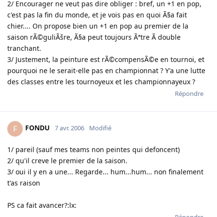
2/ Encourager ne veut pas dire obliger : bref, un +1 en pop,
c'est pas la fin du monde, et je vois pas en quoi Ã§a fait
chier.... On propose bien un +1 en pop au premier de la
saison rÃ©guliÃšre, Ã§a peut toujours Ãªtre Ã double
tranchant.
3/ Justement, la peinture est rÃ©compensÃ©e en tournoi, et
pourquoi ne le serait-elle pas en championnat ? Y'a une lutte
des classes entre les tournoyeux et les championnayeux ?
Répondre
FONDU
F
7 avr. 2006
Modifié
1/ pareil (sauf mes teams non peintes qui defoncent)
2/ qu'il creve le premier de la saison.
3/ oui il y en a une... Regarde... hum...hum... non finalement
t'as raison
PS ca fait avancer?:lx:
Répondre