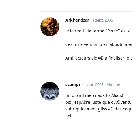
Arkhandzar
1 sept. 2006
Je le redit . le terme "Perso" est a
c'est une version bien abouti. mem
Ami lecteurs aidÃ© a finaliser le 
scampi
1 sept. 2006
Modifié
un grand merci aux forÃ§ats!
ps: j'espÃšre juste que d'Ã©ventu
subrepticement glissÃ© des coqu
:lol: