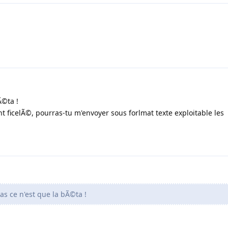
Ã©ta !
 ficelÃ©, pourras-tu m'envoyer sous forlmat texte exploitable les
s ce n'est que la bÃ©ta !