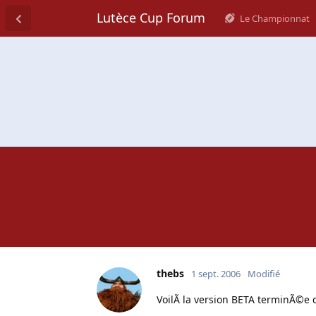
Lutèce Cup Forum
Le Championnat
thebs
1 sept. 2006
Modifié
VoilÃ la version BETA terminÃ©e d