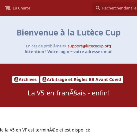
La Charte
Bienvenue à la Lutèce Cup
En cas de problème =>
support@lutececup.org
Attention ! Votre login = votre adresse email
Archives
Arbitrage et Règles BB Avant Covid
La V5 en franÃ§ais - enfin!
e la V5 en VF est terminÃ©e et est dispo ici: