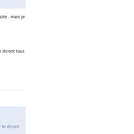
ite . mais je
e diront tous
Répondre
 te diront