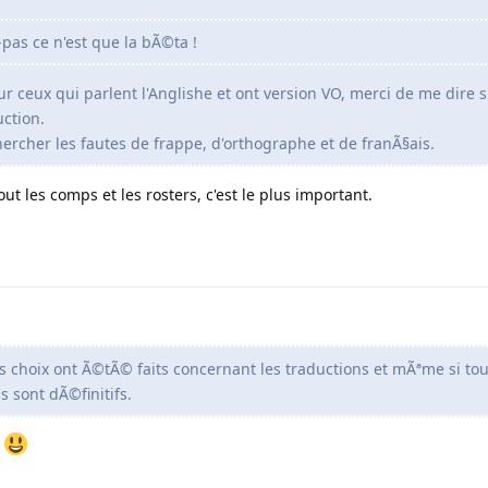
pas ce n'est que la bÃ©ta !
r ceux qui parlent l'Anglishe et ont version VO, merci de me dire s'
ction.
chercher les fautes de frappe, d'orthographe et de franÃ§ais.
tout les comps et les rosters, c'est le plus important.
es choix ont Ã©tÃ© faits concernant les traductions et mÃªme si tou
s sont dÃ©finitifs.
.