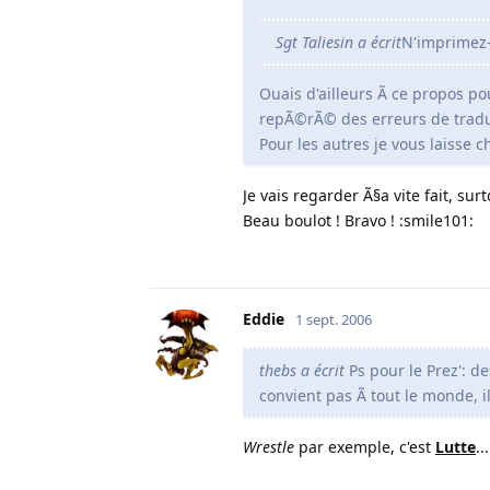
Sgt Taliesin a écrit
N'imprimez-
Ouais d'ailleurs Ã ce propos pou
repÃ©rÃ© des erreurs de tradu
Pour les autres je vous laisse 
Je vais regarder Ã§a vite fait, sur
Beau boulot ! Bravo ! :smile101:
Eddie
1 sept. 2006
thebs a écrit
Ps pour le Prez': d
convient pas Ã tout le monde, il
Wrestle
par exemple, c'est
Lutte
..