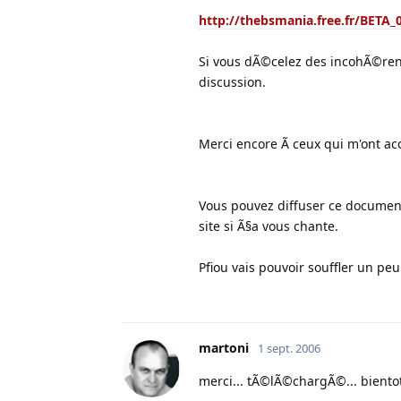
http://thebsmania.free.fr/BETA_
Si vous dÃ©celez des incohÃ©renc
discussion.
Merci encore Ã ceux qui m'ont a
Vous pouvez diffuser ce document
site si Ã§a vous chante.
Pfiou vais pouvoir souffler un pe
martoni
1 sept. 2006
merci... tÃ©lÃ©chargÃ©... biento