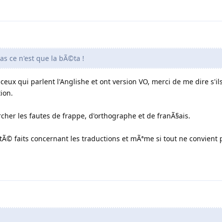
s ce n'est que la bÃ©ta !
ceux qui parlent l'Anglishe et ont version VO, merci de me dire s'il
ion.
rcher les fautes de frappe, d'orthographe et de franÃ§ais.
©tÃ© faits concernant les traductions et mÃªme si tout ne convient p