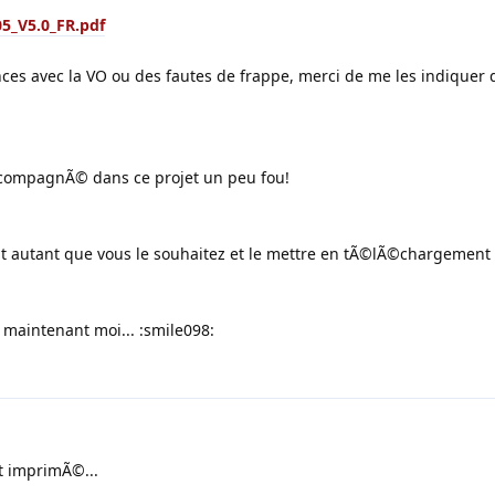
05_V5.0_FR.pdf
es avec la VO ou des fautes de frappe, merci de me les indiquer 
ccompagnÃ© dans ce projet un peu fou!
 autant que vous le souhaitez et le mettre en tÃ©lÃ©chargement 
u maintenant moi... :smile098:
t imprimÃ©...