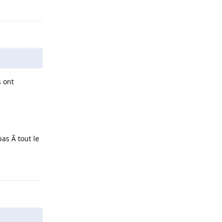
Répondre
s ont
as Ã tout le
Répondre