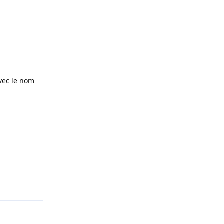
Répondre
avec le nom
Répondre
Répondre