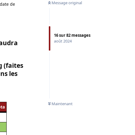
Message original
(date de
16
sur
82
messages
août 2024
faudra
 (faites
ns les
Maintenant
pta