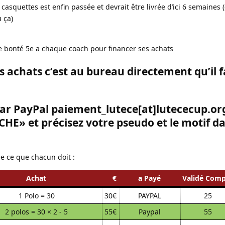
asquettes est enfin passée et devrait être livrée d’ici 6 semaines 
 ça)
e bonté 5e a chaque coach pour financer ses achats
os achats c’est au bureau directement qu’il 
Par PayPal paiement_lutece[at]lutececup.org
E» et précisez votre pseudo et le motif da
de ce que chacun doit :
Achat
€
a Payé
Validé Com
1 Polo = 30
30€
PAYPAL
25
2 polos = 30 × 2 - 5
55€
Paypal
55