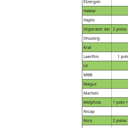
Etzergon
Haktar
Haplo
Imperator dei
2 polos 
Imuzerg
Kral
Laerthis
1 pol
LX
MBB
Magus
Martoni
Melphios
1 polo +
Nicap
Nico
2 polos 