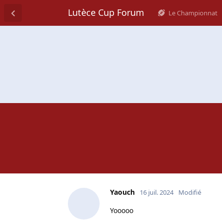
Lutèce Cup Forum
Le Championnat
Yaouch
16 juil. 2024
Modifié
Yooooo