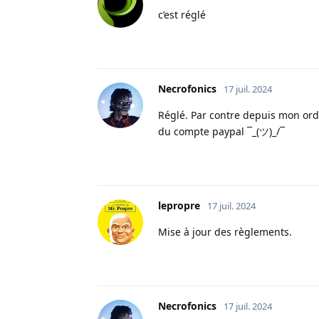
c’est réglé
Necrofonics
17 juil. 2024
Réglé. Par contre depuis mon ordi
du compte paypal ¯_(ツ)_/¯
lepropre
17 juil. 2024
Mise à jour des règlements.
Necrofonics
17 juil. 2024