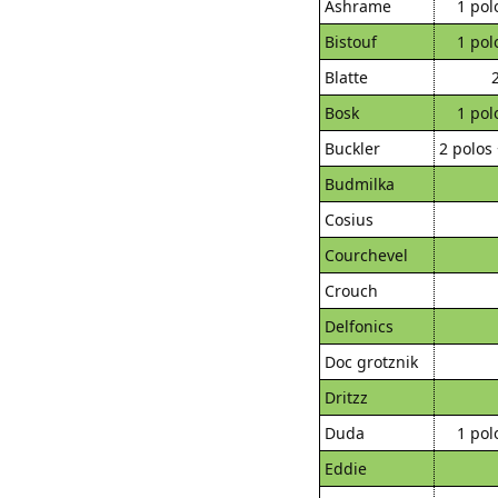
Ashrame
1 pol
Bistouf
1 pol
Blatte
Bosk
1 pol
Buckler
2 polos 
Budmilka
Cosius
Courchevel
Crouch
Delfonics
Doc grotznik
Dritzz
Duda
1 pol
Eddie