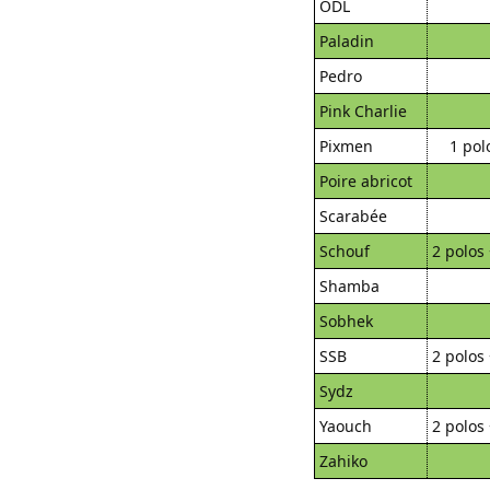
ODL
Paladin
Pedro
Pink Charlie
Pixmen
1 pol
Poire abricot
Scarabée
Schouf
2 polos 
Shamba
Sobhek
SSB
2 polos 
Sydz
Yaouch
2 polos 
Zahiko