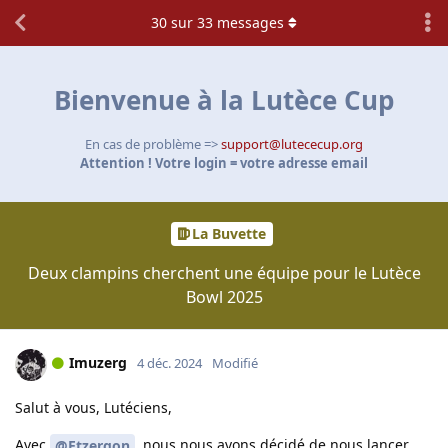
30
sur
33
messages
Bienvenue à la Lutèce Cup
En cas de problème =>
support@lutececup.org
Attention ! Votre login = votre adresse email
La Buvette
Deux clampins cherchent une équipe pour le Lutèce
Bowl 2025
Imuzerg
4 déc. 2024
Modifié
Salut à vous, Lutéciens,
Avec
, nous nous avons décidé de nous lancer
@Etzergon