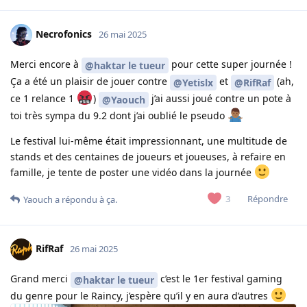
Necrofonics
26 mai 2025
Merci encore à
pour cette super journée !
@haktar le tueur
Ça a été un plaisir de jouer contre
et
(ah,
@Yetislx
@RifRaf
ce 1 relance 1
)
j’ai aussi joué contre un pote à
@Yaouch
toi très sympa du 9.2 dont j’ai oublié le pseudo
Le festival lui-même était impressionnant, une multitude de
stands et des centaines de joueurs et joueuses, à refaire en
famille, je tente de poster une vidéo dans la journée
Répondre
3
Yaouch
a répondu à ça.
RifRaf
26 mai 2025
Grand merci
c’est le 1er festival gaming
@haktar le tueur
du genre pour le Raincy, j’espère qu’il y en aura d’autres