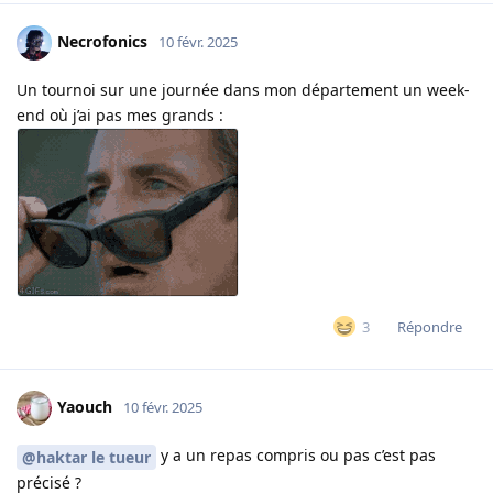
Necrofonics
10 févr. 2025
Un tournoi sur une journée dans mon département un week-
end où j’ai pas mes grands :
Répondre
3
Yaouch
10 févr. 2025
y a un repas compris ou pas c’est pas
@haktar le tueur
précisé ?