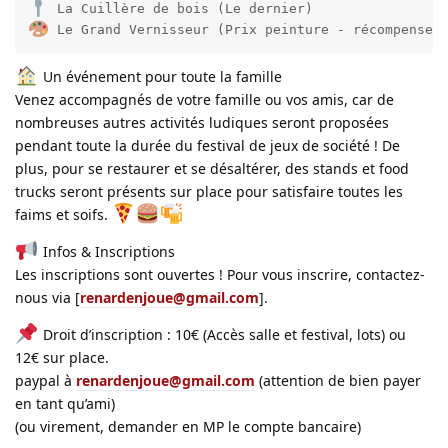
 Le Grand Vernisseur (Prix peinture - récompense 
Un événement pour toute la famille
Venez accompagnés de votre famille ou vos amis, car de
nombreuses autres activités ludiques seront proposées
pendant toute la durée du festival de jeux de société ! De
plus, pour se restaurer et se désaltérer, des stands et food
trucks seront présents sur place pour satisfaire toutes les
faims et soifs.
Infos & Inscriptions
Les inscriptions sont ouvertes ! Pour vous inscrire, contactez-
nous via [
renardenjoue@gmail.com
].
Droit d’inscription : 10€ (Accès salle et festival, lots) ou
12€ sur place.
paypal à
renardenjoue@gmail.com
(attention de bien payer
en tant qu’ami)
(ou virement, demander en MP le compte bancaire)