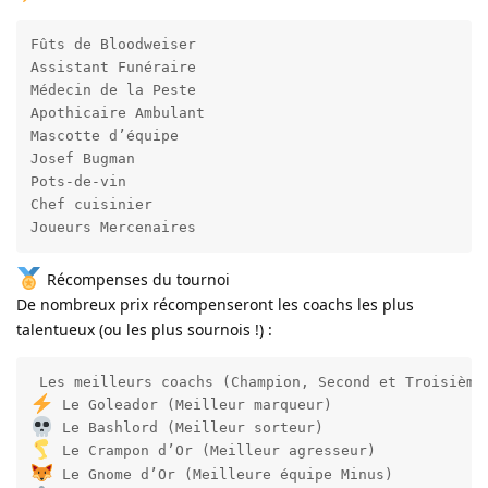
Fûts de Bloodweiser

Assistant Funéraire

Médecin de la Peste

Apothicaire Ambulant

Mascotte d’équipe

Josef Bugman

Pots-de-vin

Chef cuisinier

Joueurs Mercenaires
Récompenses du tournoi
De nombreux prix récompenseront les coachs les plus
talentueux (ou les plus sournois !) :