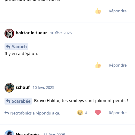
Répondre
haktar le tueur
10 févr. 2025
Yaouch
Il y en a déjà un.
Répondre
schouf
10 févr. 2025
Bravo Haktar, tes smileys sont joliment peints !
Scarabée
Répondre
4
Necrofonics
a répondu à ça.
Necrofonics
11 févr. 2025