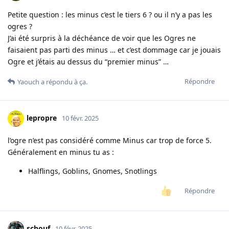
Petite question : les minus c’est le tiers 6 ? ou il n’y a pas les
ogres ?
J’ai été surpris à la déchéance de voir que les Ogres ne
faisaient pas parti des minus … et c’est dommage car je jouais
Ogre et j’étais au dessus du “premier minus” …
Répondre
Yaouch
a répondu à ça.
lepropre
10 févr. 2025
l’ogre n’est pas considéré comme Minus car trop de force 5.
Généralement en minus tu as :
Halflings, Goblins, Gnomes, Snotlings
Répondre
schouf
10 févr. 2025