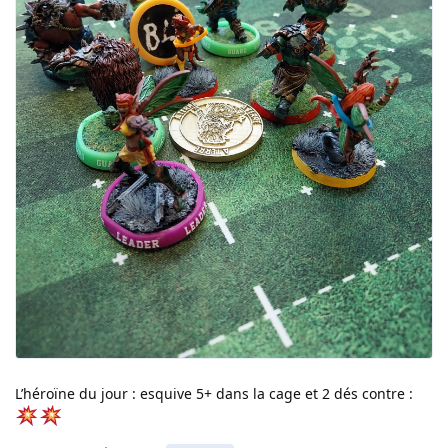
L’héroïne du jour : esquive 5+ dans la cage et 2 dés contre :