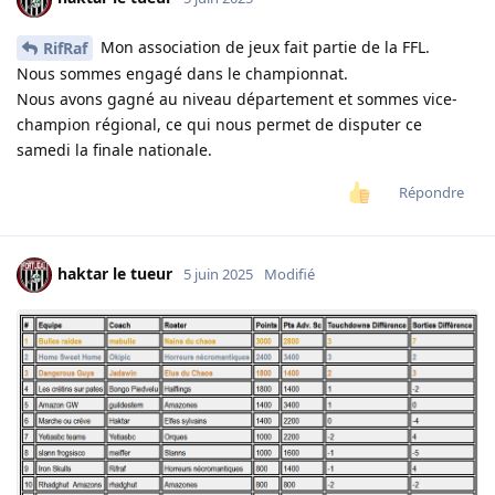
Mon association de jeux fait partie de la FFL.
RifRaf
Nous sommes engagé dans le championnat.
Nous avons gagné au niveau département et sommes vice-
champion régional, ce qui nous permet de disputer ce
samedi la finale nationale.
Répondre
haktar le tueur
5 juin 2025
Modifié