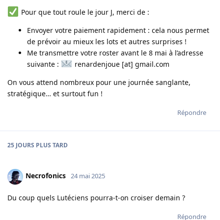
Pour que tout roule le jour J, merci de :
Envoyer votre paiement rapidement : cela nous permet
de prévoir au mieux les lots et autres surprises !
Me transmettre votre roster avant le 8 mai à l’adresse
suivante :
renardenjoue [at] gmail.com
On vous attend nombreux pour une journée sanglante,
stratégique… et surtout fun !
Répondre
25 JOURS
PLUS TARD
Necrofonics
24 mai 2025
Du coup quels Lutéciens pourra-t-on croiser demain ?
Répondre