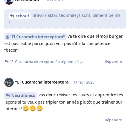
Bravo Haktar, tes smileys sont joliment peints
schouf
!
va te dire que l’émoji burger
@"El Cucaracha interceptora"
est pas lisible parce qu’on voit pas s’il a la compétence
“bacon”
Répondre
"El Cucaracha interceptora"
a répondu à ça.
"El Cucaracha interceptora"
11 févr. 2025
vas donc réviser tes cours et apprendre tes
Necrofonics
leçons si tu veux pas tripler ton année plutôt que traîner sur
internet !
Répondre