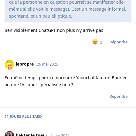
que la personne en question pourrait se manifester elle-
même si elle voit le message). C’est un message informel,
spontané, et un peu elliptique.
Ben visiblement ChatGPT non plus n’y arrive pas
Répondre
2
lepropre
26 mai 2025
En même temps pour comprendre Yaouch il faut un Buckler
ou une IA super spécialisée non ?
Répondre
11 JOURS
PLUS TARD
haktar le tueur
5 juin 2025