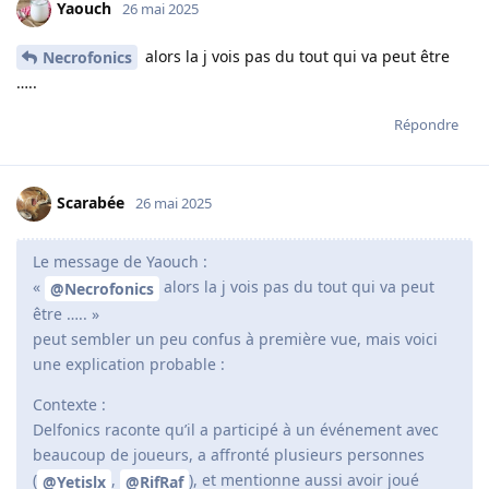
Yaouch
26 mai 2025
alors la j vois pas du tout qui va peut être
Necrofonics
…..
Répondre
Scarabée
26 mai 2025
Le message de Yaouch :
«
alors la j vois pas du tout qui va peut
@Necrofonics
être ….. »
peut sembler un peu confus à première vue, mais voici
une explication probable :
Contexte :
Delfonics raconte qu’il a participé à un événement avec
beaucoup de joueurs, a affronté plusieurs personnes
(
,
), et mentionne aussi avoir joué
@Yetislx
@RifRaf