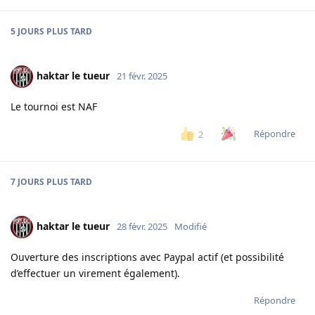
5 JOURS
PLUS TARD
haktar le tueur
21 févr. 2025
Le tournoi est NAF
Répondre
2
7 JOURS
PLUS TARD
haktar le tueur
28 févr. 2025
Modifié
Ouverture des inscriptions avec Paypal actif (et possibilité
d’effectuer un virement également).
Répondre