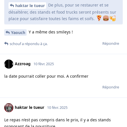
De plus, pour se restaurer et se
haktar le tueur
désaltérer, des stands et food trucks seront présents sur
place pour satisfaire toutes les faims et soifs.
Y a même des smileys !
Yaouch
Répondre
schouf
a répondu à ça.
Azzroag
10 févr. 2025
la date pourrait coller pour moi. A confirmer
Répondre
haktar le tueur
10 févr. 2025
Le repas n’est pas compris dans le prix, il y a des stands
proposant de la nourriture.