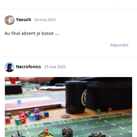
Yaouch
24 mai 2025
Au final absent je bosse ….
Répondre
Necrofonics
25 mai 2025