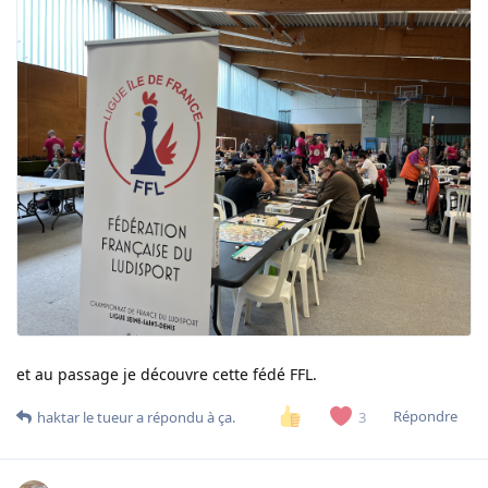
et au passage je découvre cette fédé FFL.
Répondre
3
haktar le tueur
a répondu à ça.