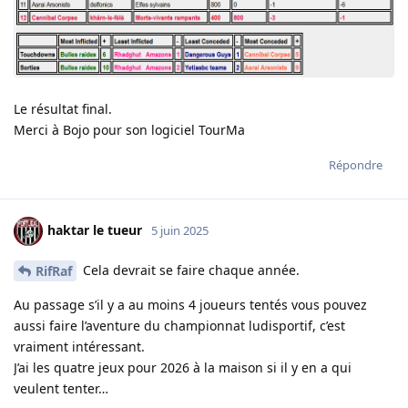
Le résultat final.
Merci à Bojo pour son logiciel TourMa
Répondre
haktar le tueur
5 juin 2025
Cela devrait se faire chaque année.
RifRaf
Au passage s’il y a au moins 4 joueurs tentés vous pouvez
aussi faire l’aventure du championnat ludisportif, c’est
vraiment intéressant.
J’ai les quatre jeux pour 2026 à la maison si il y en a qui
veulent tenter…