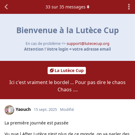
33
sur
35
messages
Bienvenue à la Lutèce Cup
En cas de problème =>
support@lutececup.org
Attention ! Votre login = votre adresse email
La Lutèce Cup
Ici c'est vraiment le bordel ... Pour pas dire le chaos
Chaos ....
Yaouch
15 sept. 2025
Modifié
La première journée est passée
Vu que l After Lutèce n’est plus de ce monde, on va parler des