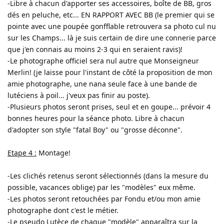
-Libre à chacun d'apporter ses accessoires, boîte de BB, gros
dés en peluche, etc... EN RAPPORT AVEC BB (le premier qui se
pointe avec une poupée gonfflable retrouvera sa photo cul nu
sur les Champs... là je suis certain de dire une connerie parce
que j'en connais au moins 2-3 qui en seraient ravis)!
-Le photographe officiel sera nul autre que Monseigneur
Merlin! (je laisse pour l'instant de côté la proposition de mon
amie photographe, une nana seule face à une bande de
lutéciens à poil... j'veux pas finir au poste).
-Plusieurs photos seront prises, seul et en goupe... prévoir 4
bonnes heures pour la séance photo. Libre à chacun
d'adopter son style "fatal Boy" ou "grosse déconne".
Etape 4 :
Montage!
-Les clichés retenus seront sélectionnés (dans la mesure du
possible, vacances oblige) par les "modèles" eux même.
-Les photos seront retouchées par Fondu et/ou mon amie
photographe dont c'est le métier.
-Le pseudo Lutèce de chaque "modèle" apparaîtra sur la