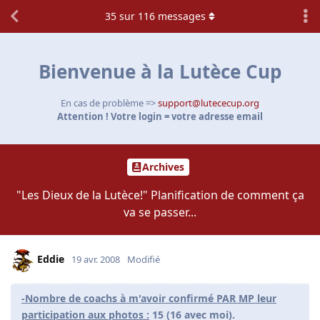
35
sur
116
messages
Bienvenue à la Lutèce Cup
En cas de problème =>
support@lutececup.org
Attention ! Votre login = votre adresse email
Archives
"Les Dieux de la Lutèce!" Planification de comment ça
va se passer...
Eddie
19 avr. 2008
Modifié
-Nombre de coachs à m'avoir confirmé PAR MP leur
participation aux photos :
15 (16 avec moi).