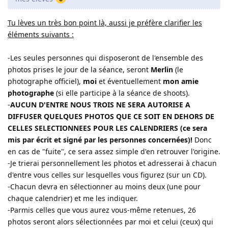
Tu lèves un très bon point là, aussi je préfère clarifier les
éléments suivants :
-Les seules personnes qui disposeront de l'ensemble des
photos prises le jour de la séance, seront
Merlin
(le
photographe officiel),
moi
et éventuellement
mon amie
photographe
(si elle participe à la séance de shoots).
-
AUCUN D'ENTRE NOUS TROIS NE SERA AUTORISE A
DIFFUSER QUELQUES PHOTOS QUE CE SOIT EN DEHORS DE
CELLES SELECTIONNEES POUR LES CALENDRIERS (ce sera
mis par écrit et signé par les personnes concernées)!
Donc
en cas de "fuite", ce sera assez simple d'en retrouver l'origine.
-Je trierai personnellement les photos et adresserai à chacun
d'entre vous celles sur lesquelles vous figurez (sur un CD).
-Chacun devra en sélectionner au moins deux (une pour
chaque calendrier) et me les indiquer.
-Parmis celles que vous aurez vous-même retenues, 26
photos seront alors sélectionnées par moi et celui (ceux) qui