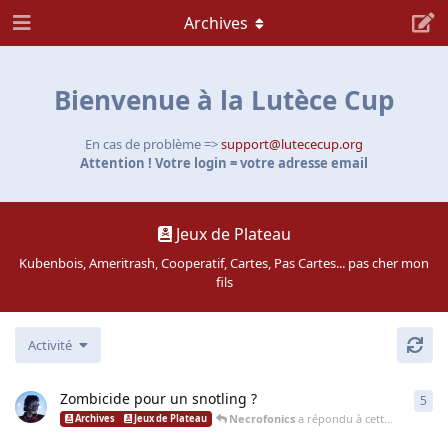
Archives
Bienvenue à la Lutèce Cup
En cas de problème =>
support@lutececup.org
Attention ! Votre login = votre adresse email
Jeux de Plateau
Kubenbois, Ameritrash, Cooperatif, Cartes, Pas Cartes... pas cher mon
fils
Activité
Zombicide pour un snotling ?
5
5
ré
Necrofonics
a répondu à cette discussion
Archives
Jeux de Plateau