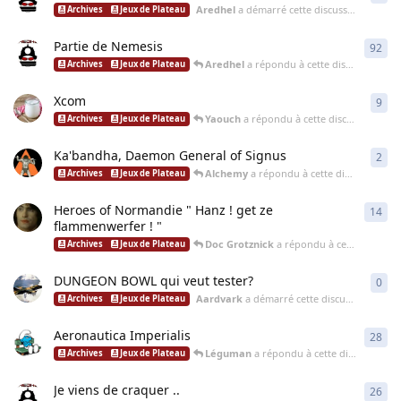
Aredhel
a démarré cette discussion
8 avr. 2
Archives
Jeux de Plateau
Partie de Nemesis
92
92
r
Aredhel
a répondu à cette discussion
2 oc
Archives
Jeux de Plateau
Xcom
9
9
ré
Yaouch
a répondu à cette discussion
26 ju
Archives
Jeux de Plateau
Ka'bandha, Daemon General of Signus
2
2
ré
Alchemy
a répondu à cette discussion
16 
Archives
Jeux de Plateau
Heroes of Normandie " Hanz ! get ze
14
14
r
flammenwerfer ! "
Doc Grotznick
a répondu à cette discussion
Archives
Jeux de Plateau
DUNGEON BOWL qui veut tester?
0
0
ré
Aardvark
a démarré cette discussion
3 janv
Archives
Jeux de Plateau
Aeronautica Imperialis
28
28
r
Léguman
a répondu à cette discussion
28
Archives
Jeux de Plateau
Je viens de craquer ..
26
26
r