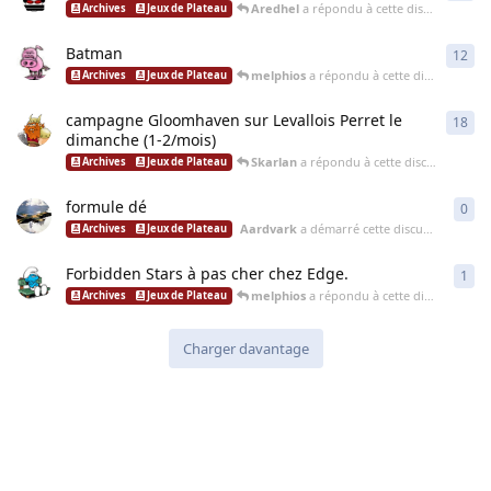
Aredhel
a répondu à cette discussion
15 
Archives
Jeux de Plateau
Batman
12
12
r
melphios
a répondu à cette discussion
24
Archives
Jeux de Plateau
campagne Gloomhaven sur Levallois Perret le
18
18
r
dimanche (1-2/mois)
Skarlan
a répondu à cette discussion
23 m
Archives
Jeux de Plateau
formule dé
0
0
ré
Aardvark
a démarré cette discussion
16 jan
Archives
Jeux de Plateau
Forbidden Stars à pas cher chez Edge.
1
1
ré
melphios
a répondu à cette discussion
19
Archives
Jeux de Plateau
Charger davantage