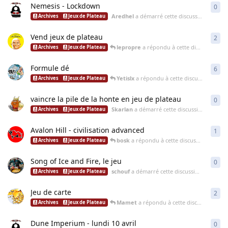
Nemesis - Lockdown
0
0
ré
Aredhel
a démarré cette discussion
7 mai 2
Archives
Jeux de Plateau
Vend jeux de plateau
2
2
ré
lepropre
a répondu à cette discussion
10 
Archives
Jeux de Plateau
Formule dé
6
6
ré
Yetislx
a répondu à cette discussion
3 avr
Archives
Jeux de Plateau
vaincre la pile de la honte en jeu de plateau
0
0
ré
Skarlan
a démarré cette discussion
6 déc. 2
Archives
Jeux de Plateau
Avalon Hill - civilisation advanced
1
1
ré
bosk
a répondu à cette discussion
26 sept
Archives
Jeux de Plateau
Song of Ice and Fire, le jeu
0
0
ré
schouf
a démarré cette discussion
23 mai 2
Archives
Jeux de Plateau
Jeu de carte
2
2
ré
Mamet
a répondu à cette discussion
11 a
Archives
Jeux de Plateau
Dune Imperium - lundi 10 avril
0
0
ré