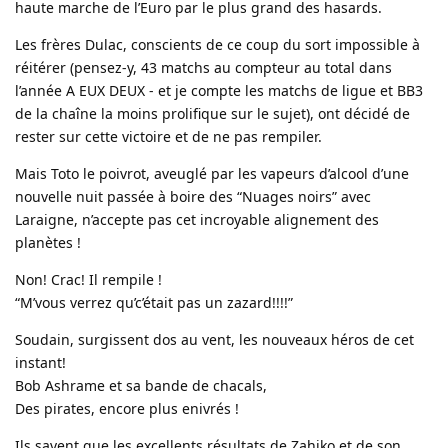
haute marche de l’Euro par le plus grand des hasards.
Les frères Dulac, conscients de ce coup du sort impossible à
réitérer (pensez-y, 43 matchs au compteur au total dans
l’année A EUX DEUX - et je compte les matchs de ligue et BB3
de la chaîne la moins prolifique sur le sujet), ont décidé de
rester sur cette victoire et de ne pas rempiler.
Mais Toto le poivrot, aveuglé par les vapeurs d’alcool d’une
nouvelle nuit passée à boire des “Nuages noirs” avec
Laraigne, n’accepte pas cet incroyable alignement des
planètes !
Non! Crac! Il rempile !
“M’vous verrez qu’c’était pas un zazard!!!!”
Soudain, surgissent dos au vent, les nouveaux héros de cet
instant!
Bob Ashrame et sa bande de chacals,
Des pirates, encore plus enivrés !
Ils savent que les excellents résultats de Zahiko et de son