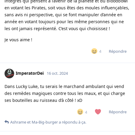
intègres qui pensent à l’avenir de la planète et du bloodbowl
en votant les Pirates, soit vous êtes des moules influençables,
sans avis ni perspective, qui se font manipuler d’année en
année en votant toujours pour les même personnes qui ne
les ont jamais représenté. C’est vous qui choisissez !
Je vous aime !
Répondre
4
ImperatorDei
16 oct. 2024
Dans Lucky Luke, tu serais le marchand ambulant qui vend
des remèdes magiques contre tous les maux, et qui charge
ses bouteilles au ruisseau d’à côté ! xD
Répondre
4
Ashrame
et
Ma-Big-burger
a répondu à ça.