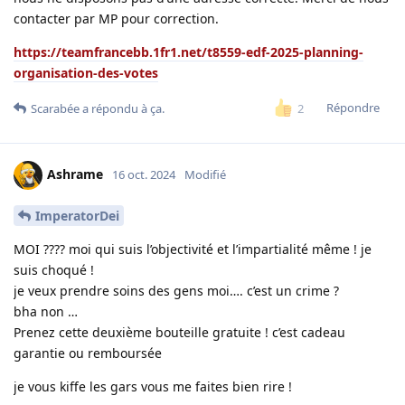
contacter par MP pour correction.
https://teamfrancebb.1fr1.net/t8559-edf-2025-planning-
organisation-des-votes
Répondre
2
Scarabée
a répondu à ça.
Ashrame
16 oct. 2024
Modifié
ImperatorDei
MOI ???? moi qui suis l’objectivité et l’impartialité même ! je
suis choqué !
je veux prendre soins des gens moi…. c’est un crime ?
bha non …
Prenez cette deuxième bouteille gratuite ! c’est cadeau
garantie ou remboursée
je vous kiffe les gars vous me faites bien rire !