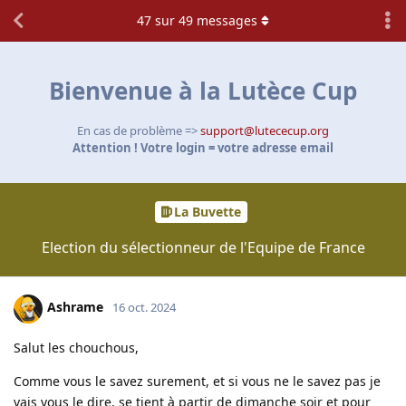
47
sur
49
messages
Bienvenue à la Lutèce Cup
En cas de problème =>
support@lutececup.org
Attention ! Votre login = votre adresse email
La Buvette
Election du sélectionneur de l'Equipe de France
Ashrame
16 oct. 2024
Salut les chouchous,
Comme vous le savez surement, et si vous ne le savez pas je
vais vous le dire, se tient à partir de dimanche soir et pour