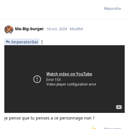
Répondre
Ma-Big-burger
16 oct. 2024
Modifié
[
ImperatorDei
je pense que tu penses a ce personnage non ?