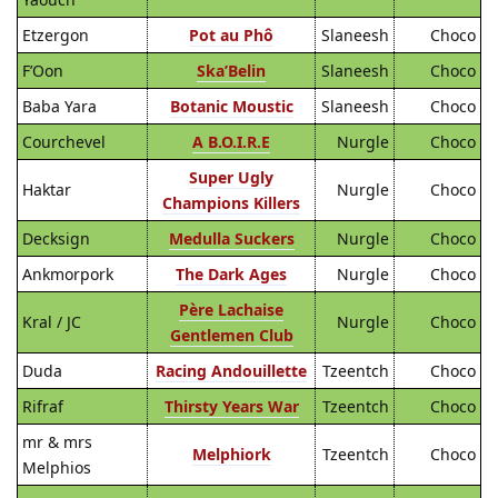
Etzergon
Pot au Phô
Slaneesh
Choco
F’Oon
Ska’Belin
Slaneesh
Choco
Baba Yara
Botanic Moustic
Slaneesh
Choco
Courchevel
A B.O.I.R.E
Nurgle
Choco
Super Ugly
Haktar
Nurgle
Choco
Champions Killers
Decksign
Medulla Suckers
Nurgle
Choco
Ankmorpork
The Dark Ages
Nurgle
Choco
Père Lachaise
Kral / JC
Nurgle
Choco
Gentlemen Club
Duda
Racing Andouillette
Tzeentch
Choco
Rifraf
Thirsty Years War
Tzeentch
Choco
mr & mrs
Melphiork
Tzeentch
Choco
Melphios