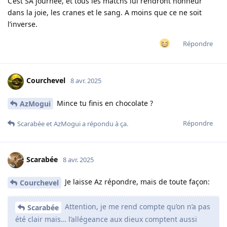
C’est SA journée, et tous les matchs lui rendront honneur
dans la joie, les cranes et le sang. A moins que ce ne soit
l’inverse.
Répondre
Courchevel
8 avr. 2025
Mince tu finis en chocolate ?
AzMogui
Répondre
Scarabée
et
AzMogui
a répondu à ça.
Scarabée
8 avr. 2025
Je laisse Az répondre, mais de toute façon:
Courchevel
Attention, je me rend compte qu’on n’a pas
Scarabée
été clair mais… l’allégeance aux dieux comptent aussi