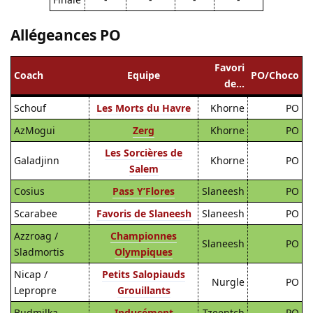
Allégeances PO
Favori
Coach
Equipe
PO/Choco
de…
Schouf
Les Morts du Havre
Khorne
PO
AzMogui
Zerg
Khorne
PO
Les Sorcières de
Galadjinn
Khorne
PO
Salem
Cosius
Pass Y’Flores
Slaneesh
PO
Scarabee
Favoris de Slaneesh
Slaneesh
PO
Azzroag /
Championnes
Slaneesh
PO
Sladmortis
Olympiques
Nicap /
Petits Salopiauds
Nurgle
PO
Lepropre
Grouillants
Budmilka
Inducément
Tzeentch
PO