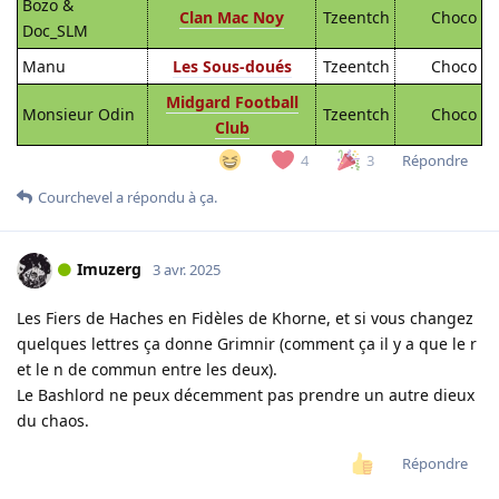
Bozo &
Clan Mac Noy
Tzeentch
Choco
Doc_SLM
Manu
Les Sous-doués
Tzeentch
Choco
Midgard Football
Monsieur Odin
Tzeentch
Choco
Club
Répondre
4
3
Courchevel
a répondu à ça.
Imuzerg
3 avr. 2025
Les Fiers de Haches en Fidèles de Khorne, et si vous changez
quelques lettres ça donne Grimnir (comment ça il y a que le r
et le n de commun entre les deux).
Le Bashlord ne peux décemment pas prendre un autre dieux
du chaos.
Répondre