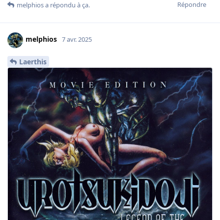
Répondre
melphios
a répondu à ça.
melphios
7 avr. 2025
Laerthis