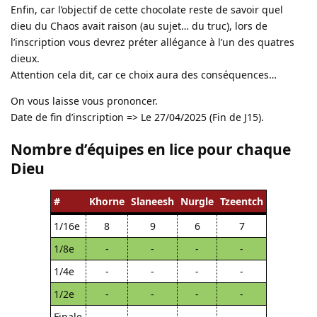
Enfin, car l’objectif de cette chocolate reste de savoir quel
dieu du Chaos avait raison (au sujet… du truc), lors de
l’inscription vous devrez préter allégance à l’un des quatres
dieux.
Attention cela dit, car ce choix aura des conséquences…
On vous laisse vous prononcer.
Date de fin d’inscription => Le 27/04/2025 (Fin de J15).
Nombre d’équipes en lice pour chaque
Dieu
#
Khorne
Slaneesh
Nurgle
Tzeentch
1/16e
8
9
6
7
1/8e
-
-
-
-
1/4e
-
-
-
-
1/2e
-
-
-
-
Finale
-
-
-
-