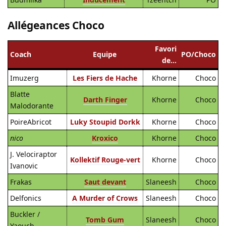
Allégeances Choco
Favori
Coach
Equipe
PO/Choco
de…
Imuzerg
Les Fiers de Hache
Khorne
Choco
Blatte
Darth Finger
Khorne
Choco
Malodorante
PoireAbricot
Luky Stoupid Dorkk
Khorne
Choco
nico
Kroxico
Khorne
Choco
J. Velociraptor
Kollektif Rouge-vert
Khorne
Choco
Ivanovic
Frakas
Saut devant
Slaneesh
Choco
Delfonics
A Murder of Crows
Slaneesh
Choco
Buckler /
Tomb Gum
Slaneesh
Choco
Yaouch