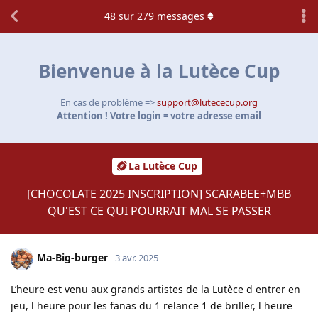
48
sur
279
messages
Bienvenue à la Lutèce Cup
En cas de problème =>
support@lutececup.org
Attention ! Votre login = votre adresse email
La Lutèce Cup
[CHOCOLATE 2025 INSCRIPTION] SCARABEE+MBB
QU'EST CE QUI POURRAIT MAL SE PASSER
Ma-Big-burger
3 avr. 2025
L’heure est venu aux grands artistes de la Lutèce d entrer en
jeu, l heure pour les fanas du 1 relance 1 de briller, l heure