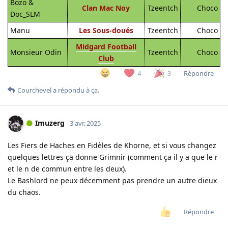
Bozo &
Clan Mac Noy
Tzeentch
Choco
Doc_SLM
Manu
Les Sous-doués
Tzeentch
Choco
Midgard Football
Monsieur Odin
Tzeentch
Choco
Club
Répondre
4
3
Courchevel
a répondu à ça.
Imuzerg
3 avr. 2025
Les Fiers de Haches en Fidèles de Khorne, et si vous changez
quelques lettres ça donne Grimnir (comment ça il y a que le r
et le n de commun entre les deux).
Le Bashlord ne peux décemment pas prendre un autre dieux
du chaos.
Répondre