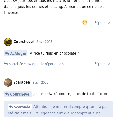
C’est SA journée, et tous les matchs lui rendront honneur
dans la joie, les cranes et le sang. A moins que ce ne soit
l’inverse.
Répondre
Courchevel
8 avr. 2025
Mince tu finis en chocolate ?
AzMogui
Répondre
Scarabée
et
AzMogui
a répondu à ça.
Scarabée
8 avr. 2025
Je laisse Az répondre, mais de toute façon:
Courchevel
Attention, je me rend compte qu’on n’a pas
Scarabée
été clair mais… l’allégeance aux dieux comptent aussi