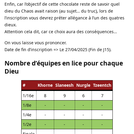
Enfin, car l’objectif de cette chocolate reste de savoir quel
dieu du Chaos avait raison (au sujet… du truc), lors de
l’inscription vous devrez préter allégance à l’un des quatres
dieux.
Attention cela dit, car ce choix aura des conséquences…
On vous laisse vous prononcer.
Date de fin d’inscription => Le 27/04/2025 (Fin de J15).
Nombre d’équipes en lice pour chaque
Dieu
#
Khorne
Slaneesh
Nurgle
Tzeentch
1/16e
8
9
6
7
1/8e
-
-
-
-
1/4e
-
-
-
-
1/2e
-
-
-
-
Finale
-
-
-
-