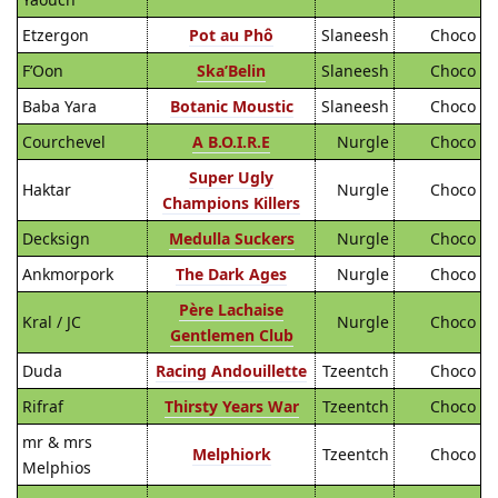
Etzergon
Pot au Phô
Slaneesh
Choco
F’Oon
Ska’Belin
Slaneesh
Choco
Baba Yara
Botanic Moustic
Slaneesh
Choco
Courchevel
A B.O.I.R.E
Nurgle
Choco
Super Ugly
Haktar
Nurgle
Choco
Champions Killers
Decksign
Medulla Suckers
Nurgle
Choco
Ankmorpork
The Dark Ages
Nurgle
Choco
Père Lachaise
Kral / JC
Nurgle
Choco
Gentlemen Club
Duda
Racing Andouillette
Tzeentch
Choco
Rifraf
Thirsty Years War
Tzeentch
Choco
mr & mrs
Melphiork
Tzeentch
Choco
Melphios