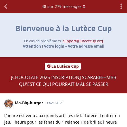
48
sur
279
messages
Bienvenue à la Lutèce Cup
En cas de problème =>
support@lutececup.org
Attention ! Votre login = votre adresse email
La Lutèce Cup
[CHOCOLATE 2025 INSCRIPTION] SCARABEE+MBB
QU'EST CE QUI POURRAIT MAL SE PASSER
Ma-Big-burger
3 avr. 2025
L’heure est venu aux grands artistes de la Lutèce d entrer en
jeu, l heure pour les fanas du 1 relance 1 de briller, l heure