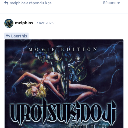
Répondre
melphios
a répondu à ça.
melphios
7 avr. 2025
Laerthis