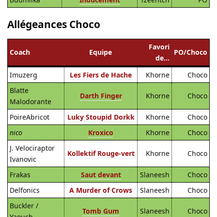
Allégeances Choco
Favori
Coach
Equipe
PO/Choco
de…
Imuzerg
Les Fiers de Hache
Khorne
Choco
Blatte
Darth Finger
Khorne
Choco
Malodorante
PoireAbricot
Luky Stoupid Dorkk
Khorne
Choco
nico
Kroxico
Khorne
Choco
J. Velociraptor
Kollektif Rouge-vert
Khorne
Choco
Ivanovic
Frakas
Saut devant
Slaneesh
Choco
Delfonics
A Murder of Crows
Slaneesh
Choco
Buckler /
Tomb Gum
Slaneesh
Choco
Yaouch