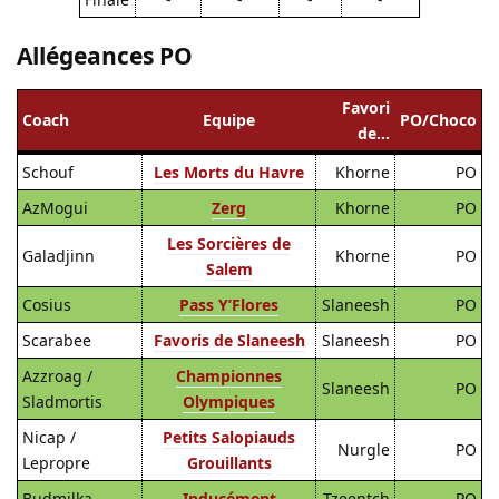
Allégeances PO
Favori
Coach
Equipe
PO/Choco
de…
Schouf
Les Morts du Havre
Khorne
PO
AzMogui
Zerg
Khorne
PO
Les Sorcières de
Galadjinn
Khorne
PO
Salem
Cosius
Pass Y’Flores
Slaneesh
PO
Scarabee
Favoris de Slaneesh
Slaneesh
PO
Azzroag /
Championnes
Slaneesh
PO
Sladmortis
Olympiques
Nicap /
Petits Salopiauds
Nurgle
PO
Lepropre
Grouillants
Budmilka
Inducément
Tzeentch
PO