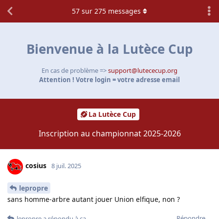
57
sur
275
messages
Bienvenue à la Lutèce Cup
En cas de problème =>
support@lutececup.org
Attention ! Votre login = votre adresse email
La Lutèce Cup
Inscription au championnat 2025-2026
cosius
8 juil. 2025
lepropre
sans homme-arbre autant jouer Union elfique, non ?
Répondre
lepropre
a répondu à ça.