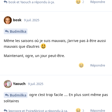
Répondre
2
bosk
et
Yaouch
a répondu à ça.
bosk
9 juil. 2025
Budmilka
Même les saisons où je suis mauvais, j’arrive pas à être aussi
mauvais que d’autres
Maintenant, ogre, un jour peut-être.
Répondre
Yaouch
9 juil. 2025
ogre c’est trop facile …. En plus sont même pas
Budmilka
solitaires
Répondre
3
lepropre
et
PoireAbricot
a répondu à ça.