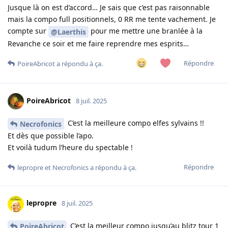
Jusque là on est d’accord… Je sais que c’est pas raisonnable
mais la compo full positionnels, 0 RR me tente vachement. Je
compte sur
pour me mettre une branlée à la
@Laerthis
Revanche ce soir et me faire reprendre mes esprits…
Répondre
PoireAbricot
a répondu à ça.
PoireAbricot
8 juil. 2025
C’est la meilleure compo elfes sylvains !!
Necrofonics
Et dès que possible l’apo.
Et voilà tudum l’heure du spectable !
Répondre
lepropre
et
Necrofonics
a répondu à ça.
lepropre
8 juil. 2025
C’est la meilleur compo jusqu’au blitz tour 1
PoireAbricot