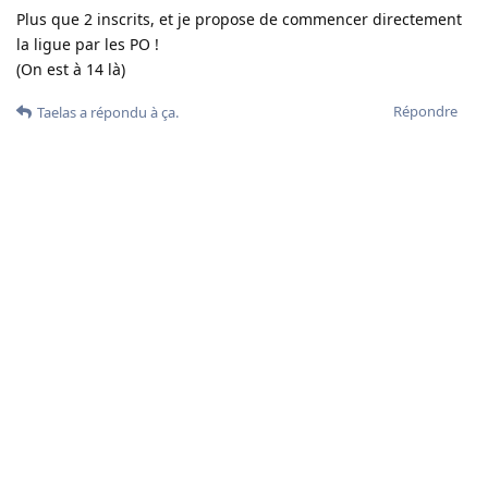
Plus que 2 inscrits, et je propose de commencer directement
la ligue par les PO !
(On est à 14 là)
Répondre
Taelas
a répondu à ça.
Taelas
7 juil. 2025
Scarabée
Tu es en train de dire que j’ai une chance d’être qualifié aux
PO?
Répondre
lepropre
a répondu à ça.
lepropre
7 juil. 2025
Tu sais y’a un noob qui a eu l’outrecuidance de
Taelas