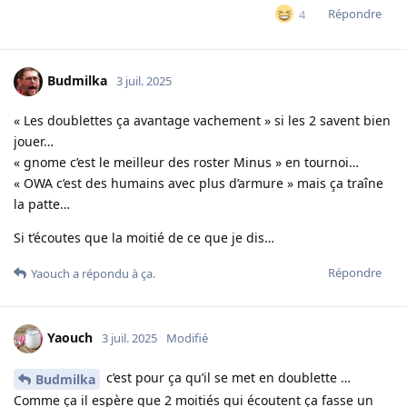
Répondre
4
Budmilka
3 juil. 2025
« Les doublettes ça avantage vachement » si les 2 savent bien
jouer…
« gnome c’est le meilleur des roster Minus » en tournoi…
« OWA c’est des humains avec plus d’armure » mais ça traîne
la patte…
Si t’écoutes que la moitié de ce que je dis…
Répondre
Yaouch
a répondu à ça.
Yaouch
3 juil. 2025
Modifié
c’est pour ça qu’il se met en doublette …
Budmilka
Comme ça il espère que 2 moitiés qui écoutent ça fasse un