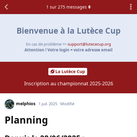
1
sur
275
messages
Bienvenue à la Lutèce Cup
En cas de problème =>
support@lutececup.org
Attention ! Votre login = votre adresse email
La Lutèce Cup
Inscription au championnat 2025-2026
melphios
1 juil. 2025
Modifié
Planning