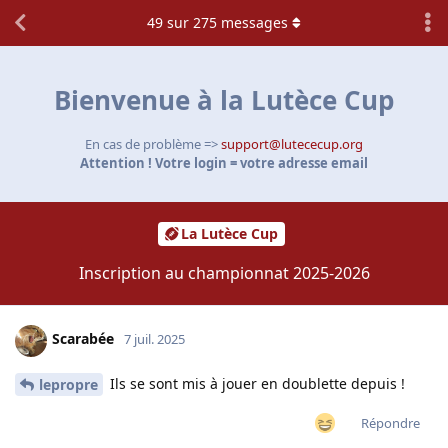
49
sur
275
messages
Bienvenue à la Lutèce Cup
En cas de problème =>
support@lutececup.org
Attention ! Votre login = votre adresse email
La Lutèce Cup
Inscription au championnat 2025-2026
Scarabée
7 juil. 2025
Ils se sont mis à jouer en doublette depuis !
lepropre
Répondre