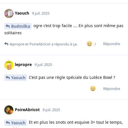
Yaouch
9 juil. 2025
ogre c’est trop facile …. En plus sont même pas
Budmilka
solitaires
Répondre
3
lepropre
et
PoireAbricot
a répondu à ça.
lepropre
9 juil. 2025
C’est pas une règle spéciale du Lutèce Bowl ?
Yaouch
Répondre
PoireAbricot
9 juil. 2025
Et en plus les snots ont esquive 3+ tout le temps,
Yaouch