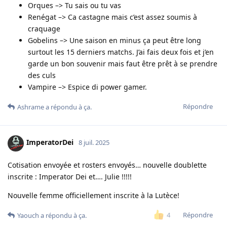
Orques –> Tu sais ou tu vas
Renégat –> Ca castagne mais c’est assez soumis à
craquage
Gobelins –> Une saison en minus ça peut être long
surtout les 15 derniers matchs. J’ai fais deux fois et j’en
garde un bon souvenir mais faut être prêt à se prendre
des culs
Vampire –> Espice di power gamer.
Répondre
Ashrame
a répondu à ça.
ImperatorDei
8 juil. 2025
Cotisation envoyée et rosters envoyés… nouvelle doublette
inscrite : Imperator Dei et…. Julie !!!!!
Nouvelle femme officiellement inscrite à la Lutèce!
Répondre
4
Yaouch
a répondu à ça.