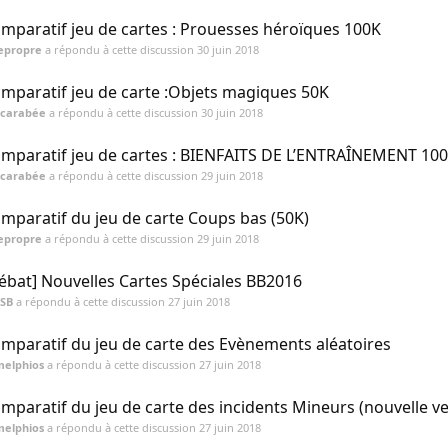
mparatif jeu de cartes : Prouesses héroïques 100K
epropre
a répondu à cette discussion
30 juin 2018
mparatif jeu de carte :Objets magiques 50K
Scarabée
a répondu à cette discussion
30 juin 2018
mparatif jeu de cartes : BIENFAITS DE L’ENTRAÎNEMENT 10
Scarabée
a répondu à cette discussion
29 juin 2018
mparatif du jeu de carte Coups bas (50K)
epropre
a répondu à cette discussion
29 juin 2018
ébat] Nouvelles Cartes Spéciales BB2016
SSB
a répondu à cette discussion
27 juin 2018
mparatif du jeu de carte des Evènements aléatoires
melphios
a répondu à cette discussion
27 juin 2018
mparatif du jeu de carte des incidents Mineurs (nouvelle ve
melphios
a répondu à cette discussion
27 juin 2018