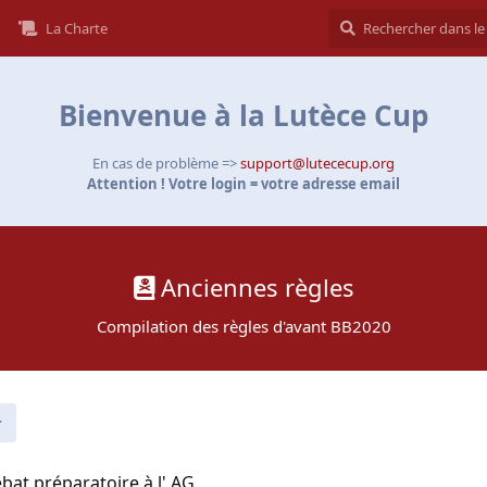
La Charte
Bienvenue à la Lutèce Cup
En cas de problème =>
support@lutececup.org
Attention ! Votre login = votre adresse email
Anciennes règles
Compilation des règles d'avant BB2020
bat préparatoire à l' AG