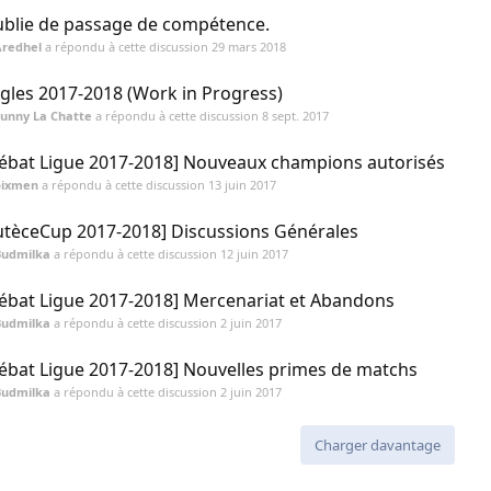
blie de passage de compétence.
Aredhel
a répondu à cette discussion
29 mars 2018
gles 2017-2018 (Work in Progress)
unny La Chatte
a répondu à cette discussion
8 sept. 2017
ébat Ligue 2017-2018] Nouveaux champions autorisés
pixmen
a répondu à cette discussion
13 juin 2017
utèceCup 2017-2018] Discussions Générales
Budmilka
a répondu à cette discussion
12 juin 2017
ébat Ligue 2017-2018] Mercenariat et Abandons
Budmilka
a répondu à cette discussion
2 juin 2017
ébat Ligue 2017-2018] Nouvelles primes de matchs
Budmilka
a répondu à cette discussion
2 juin 2017
Charger davantage