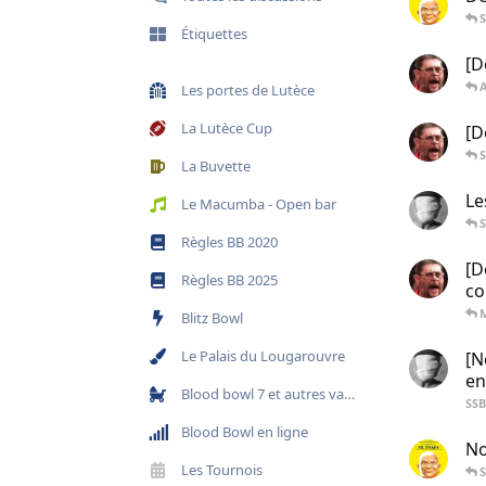
Étiquettes
[D
Les portes de Lutèce
La Lutèce Cup
[D
La Buvette
Le
Le Macumba - Open bar
Règles BB 2020
[D
Règles BB 2025
co
Blitz Bowl
Le Palais du Lougarouvre
[N
en
Blood bowl 7 et autres variantes
SSB
Blood Bowl en ligne
No
Les Tournois