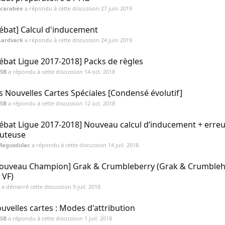
Scarabée
a répondu à cette discussion
27 juin 2019
ébat] Calcul d'inducement
Aardvark
a répondu à cette discussion
24 juin 2019
ébat Ligue 2017-2018] Packs de règles
SSB
a répondu à cette discussion
14 oct. 2018
s Nouvelles Cartes Spéciales [Condensé évolutif]
SSB
a répondu à cette discussion
12 oct. 2018
ébat Ligue 2017-2018] Nouveau calcul d’inducement + erre
uteuse
Magusdulac
a répondu à cette discussion
14 juil. 2018
ouveau Champion] Grak & Crumbleberry (Grak & Crumbleh
 VF)
a démarré cette discussion
9 juil. 2018
uvelles cartes : Modes d'attribution
SSB
a répondu à cette discussion
1 juil. 2018