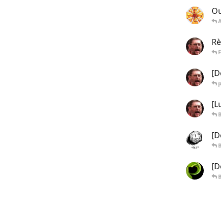
Ou
Rè
F
[D
[L
[D
[D