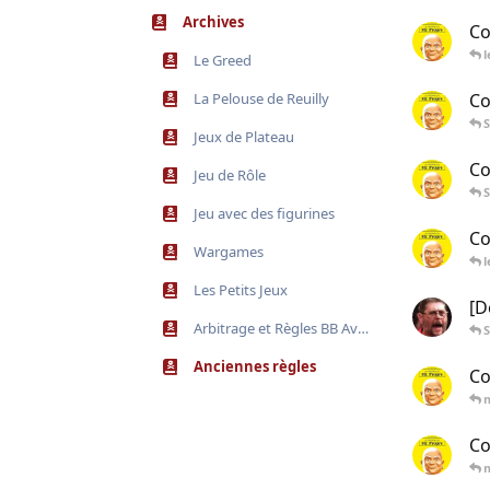
Archives
Co
l
Le Greed
La Pelouse de Reuilly
Co
Jeux de Plateau
Co
Jeu de Rôle
Jeu avec des figurines
Co
Wargames
l
Les Petits Jeux
[D
Arbitrage et Règles BB Avant Covid
Anciennes règles
Co
Co