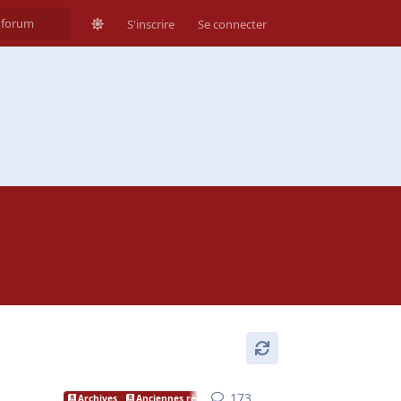
S'inscrire
Se connecter
173
173
réponses
Archives
Anciennes règles